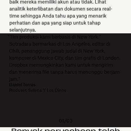
baik mereka memiliki akun atau tidak. Lihat
analitik keterlibatan dan dokumen secara real-
time sehingga Anda tahu apa yang menarik
perhatian dan apa yang siap untuk tahap
selanjutnya.
"Tim produksi kami berbasis di New York."
Sutradara bermarkas di Los Angeles, editor di
Chili, penanggung jawab judul di New York,
komposer di Mexico City, dan tim grafis di London.
Dropbox memungkinkan kami untuk mengirim
dan menerima file tanpa harus menunggu berjam-
jam."
Daniel Torres
Produser, Selena Y Los Dinos
01/03