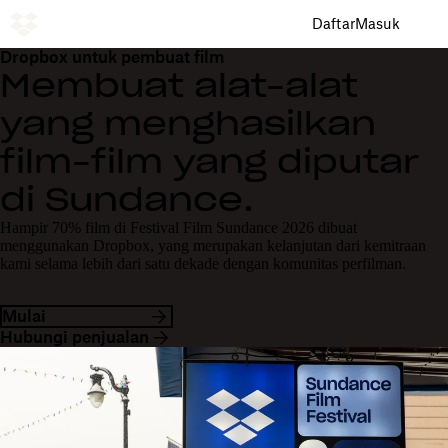
Daftar
Masuk
Dropbox untuk pembuat film
Membuat alat-alat
yang menghasilkan
film-film yang diputar
di Sundance.
Hampir 70% film di Festival Film Sundance 2026 dibuat
menggunakan Dropbox, yang merupakan kelanjutan dari kemitraan
kami selama lebih dari satu dekade dengan komunitas perfilman.
Mulai
Hubungi penjualan