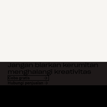
Jangan biarkan kerumitan
menghalangi kreativitas
Coba gratis
Hubungi penjualan
Dropbox
Produk
Aplikasi desktop
Plus
Aplikasi mobile
Professional
Integrasi
Business