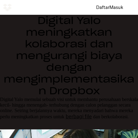
Daftar
Masuk
Digital Yalo
meningkatkan
kolaborasi dan
mengurangi biaya
dengan
mengimplementasika
n Dropbox
Digital Yalo memulai sebuah visi untuk membantu perusahaan berskala
kecil- hingga menengah- terhubung dengan calon pelanggan secara
online. Seiring berjalannya waktu, mereka menyadari bahwa mereka
berbagi file
perlu meningkatkan proses untuk
dan berkolaborasi.