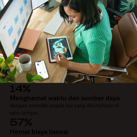
14%
Menghemat waktu dan sumber daya
dengan memiliki segala hal yang dibutuhkan di
satu tempat.
57%
Hemat biaya lisensi