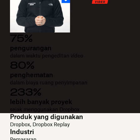
75%
pengurangan
dalam waktu pengeditan video
80%
penghematan
dalam biaya ruang penyimpanan
233%
lebih banyak proyek
sejak menggunakan Dropbox
Produk yang digunakan
Dropbox, Dropbox Replay
Industri
Pemasaran