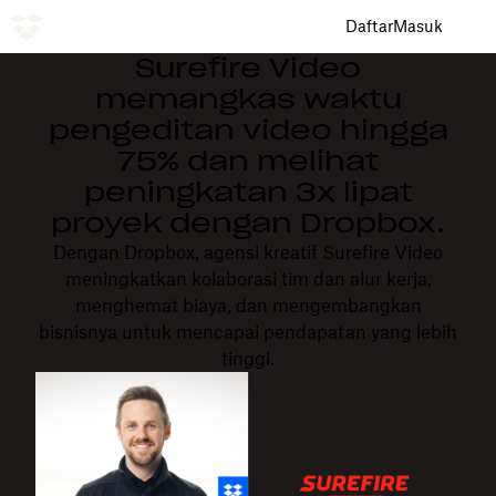
Daftar
Masuk
Surefire Video
memangkas waktu
pengeditan video hingga
75% dan melihat
peningkatan 3x lipat
proyek dengan Dropbox.
Dengan Dropbox, agensi kreatif Surefire Video
meningkatkan kolaborasi tim dan alur kerja,
menghemat biaya, dan mengembangkan
bisnisnya untuk mencapai pendapatan yang lebih
tinggi.