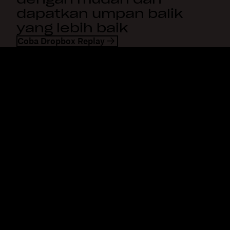
dapatkan umpan balik
yang lebih baik
Coba Dropbox Replay
Dropbox
Produk
Aplikasi desktop
Plus
Aplikasi mobile
Professional
Integrasi
Business
Fitur
Enterprise
Solusi
Dash
Keamanan
DocSend
Akses awal
Dropbox Sign
Templates
Reclaim.ai
Alat gratis
Paket
Pembaruan produk
Fitur
Dukungan
Kirim file besar
Pusat bantuan
Kirim video panjang
Hubungi kami
Penyimpanan foto di awan
Privasi & ketentuan
Transfer file aman
Kebijakan cookie