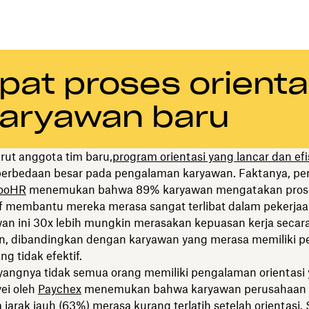
at proses orienta
karyawan baru
rut anggota tim baru,
program orientasi yang lancar dan efi
rbedaan besar pada pengalaman karyawan. Faktanya, pen
ooHR
menemukan bahwa 89% karyawan mengatakan proses
if membantu mereka merasa sangat terlibat dalam pekerjaan
awan ini 30x lebih mungkin merasakan kepuasan kerja secar
n, dibandingkan dengan karyawan yang merasa memiliki 
ng tidak efektif.
angnya tidak semua orang memiliki pengalaman orientasi
vei oleh
Paychex
menemukan bahwa karyawan perusahaan k
 jarak jauh (63%) merasa kurang terlatih setelah orientasi. S