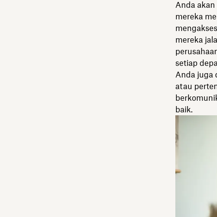
Anda akan 
mereka mem
mengakses 
mereka jal
perusahaa
setiap dep
Anda juga 
atau perte
berkomunik
baik.