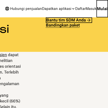
Mulai
Hubungi penjualan
Dapatkan aplikasi
Daftar
Masuk
Bantu tim SDM Anda
Bandingkan paket
si
sien
dapat
elitian
 orientasi
. Terlebih
a
pengalaman
 yang
ecil (66%)
elain itu,