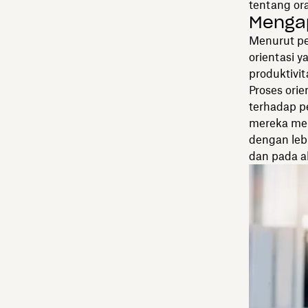
tentang or
Mengap
Menurut pe
orientasi 
produktivit
Proses ori
terhadap p
mereka mer
dengan leb
dan pada a