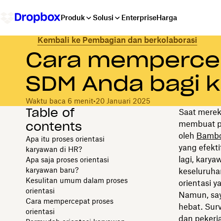
Produk
Solusi
Enterprise
Harga
Kembali ke Pembagian dan berkolaborasi
Cara mempercep
SDM Anda bagi 
Waktu baca 6 menit
•
20 Januari 2025
Table of
Saat merek
contents
membuat pe
oleh
Bamb
Apa itu proses orientasi
yang efekt
karyawan di HR?
lagi, kary
Apa saja proses orientasi
karyawan baru?
keseluruha
Kesulitan umum dalam proses
orientasi ya
orientasi
Namun, say
Cara mempercepat proses
hebat. Sur
orientasi
dan pekerja