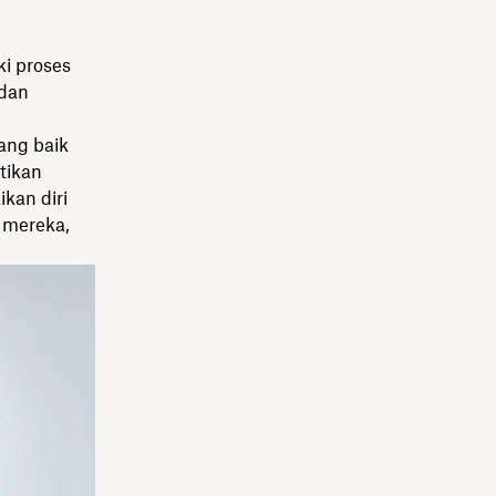
i proses
 dan
ang baik
tikan
kan diri
 mereka,