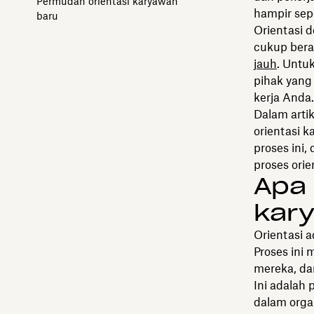
Permudah orientasi karyawan
hampir sep
baru
Orientasi 
cukup bera
jauh
. Untu
pihak yang 
kerja Anda.
Dalam artik
orientasi 
proses ini
proses ori
Apa 
kar
Orientasi 
Proses ini
mereka, da
Ini adalah
dalam orga