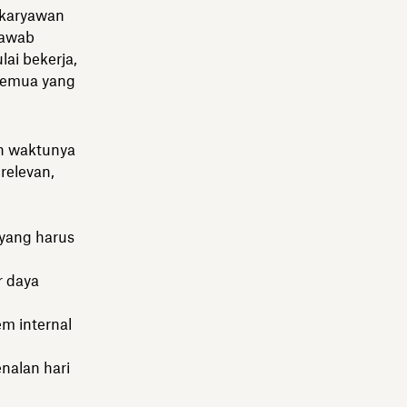
 karyawan
jawab
ai bekerja,
semua yang
ah waktunya
relevan,
 yang harus
r daya
m internal
nalan hari