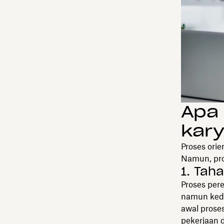
Apa 
kar
Proses orie
Namun, pros
1. Tah
Proses pere
namun kedu
awal prose
pekerjaan 