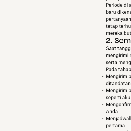
Periode di
baru diken
pertanyaan
tetap terh
mereka but
2. Sem
Saat tangg
mengirimi 
serta meng
Pada tahap
Mengirim b
ditandatan
Mengirim p
seperti aku
Mengonfirm
Anda
Menjadwalk
pertama