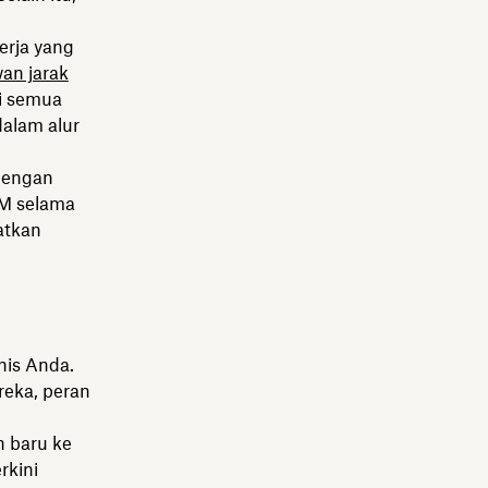
erja yang
an jarak
i semua
dalam alur
 dengan
DM selama
atkan
nis Anda.
eka, peran
n baru ke
rkini