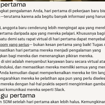
i pertama
ngkat pengalaman Anda, hari pertama di pekerjaan baru bi
—terutama karena ada begitu banyak informasi yang harus 
i, anggota baru cenderung lebih mengingat apa yang mere
pertama daripada apa yang mereka pelajari. Khususnya bagi
 satu demi satu rapat virtual di hari pertama dapat menyeb
oom yang serius
— bukan kesan pertama yang baik! Tugas
astikan hari pertama mereka menjadi pengalaman yang
kan bagi mereka dan menenangkan pikiran mereka.
di sini adalah menyambut karyawan baru secara virtual at
 induksi, dan memastikan mereka memiliki semua yang me
Anda kemudian dapat memperkenalkan mereka ke tim lan
ngarahkan mereka ke pelatihan apa pun yang perlu diseles
ereka dengan hal-hal praktis seperti mengirimkan gambar
asi komunikasi mereka seperti Slack.
ggu pertama
an SDM setelah hari pertama akan lebih halus. Kemungkina