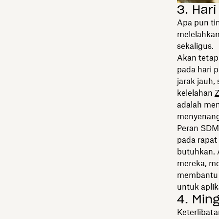
3. Har
Apa pun ti
melelahkan
sekaligus.
Akan tetap
pada hari 
jarak jauh,
kelelahan
Z
adalah mem
menyenang
Peran SDM 
pada rapat
butuhkan. 
mereka, me
membantu m
untuk aplik
4. Min
Keterlibat