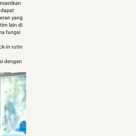
emastikan
 dapat
peran yang
im lain di
a fungsi
-in rutin
si dengan