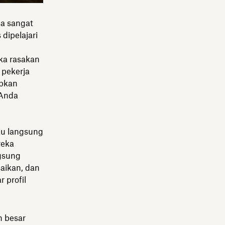
sa sangat
dipelajari
ka rasakan
 pekerja
abkan
 Anda
au langsung
reka
gsung
aikan, dan
 profil
n besar