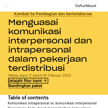
Daftar
Masuk
Kembali ke Pembagian dan berkolaborasi
Menguasai
komunikasi
interpersonal dan
intrapersonal
dalam pekerjaan
terdistribusi
Waktu baca 11 menit
•
18 Februari 2025
Jelajahi fitur kami
Bandingkan paket
Table of contents
Komunikasi intrapersonal vs. komunikasi interpersonal