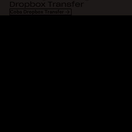
Dropbox Transfer
Coba Dropbox Transfer
Dropbox
Produk
Aplikasi desktop
Plus
Aplikasi mobile
Professional
Integrasi
Business
Fitur
Enterprise
Solusi
Dash
Keamanan
DocSend
Akses awal
Dropbox Sign
Templates
Reclaim.ai
Alat gratis
Paket
Pembaruan produk
Fitur
Dukungan
Kirim file besar
Pusat bantuan
Kirim video panjang
Hubungi kami
Penyimpanan foto di awan
Privasi & ketentuan
Transfer file aman
Kebijakan cookie
Pencadangan Awan
Preferensi Cookie & CCPA
Edit PDF
Prinsip AI