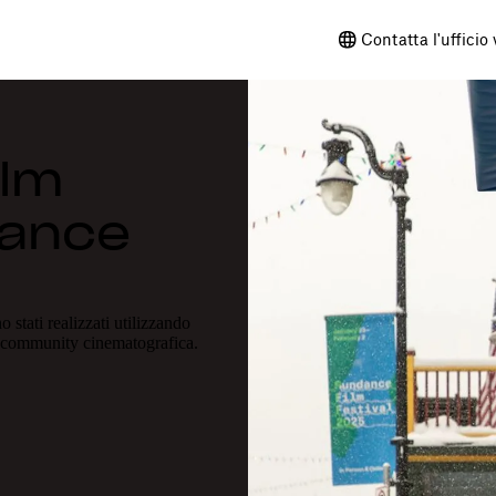
Contatta l'ufficio
ilm
dance
 stati realizzati utilizzando
a community cinematografica.