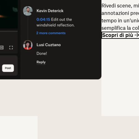
Rivedi scene, mi
annotazioni prec
tempo in un’uni
semplifica la co
Scopri di più