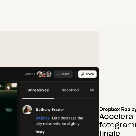
Dropbox Repla
Accelera 
fotogram
finale