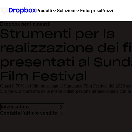
Prodotti
Soluzioni
Enterprise
Prezzi
Dropbox per i cineasti
Strumenti per la
realizzazione dei f
presentati al Sun
Film Festival
Quasi il 70% dei film presentati al Sundance Film Festival del 2026 sono
Dropbox, a conferma della nostra collaborazione ultradecennale con l
Inizia subito
Contatta l'ufficio vendite