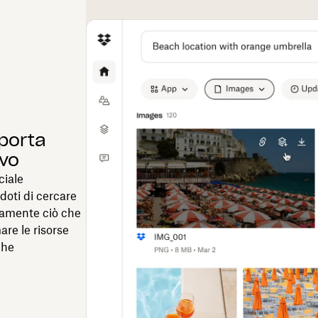
iporta
ivo
ciale
doti di cercare
idamente ciò che
are le risorse
che