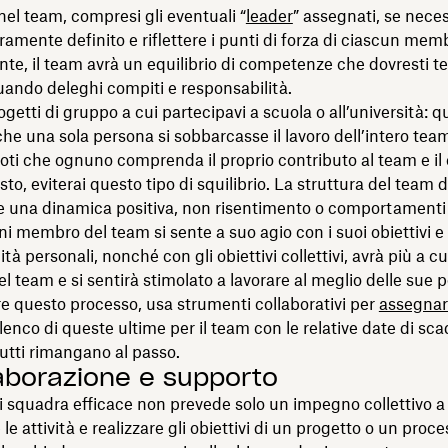
nel team, compresi gli eventuali “
leader
” assegnati, se neces
ramente definito e riflettere i punti di forza di ciascun mem
te, il team avrà un equilibrio di competenze che dovresti t
ando deleghi compiti e responsabilità.
ogetti di gruppo a cui partecipavi a scuola o all’università: q
che una sola persona si sobbarcasse il lavoro dell’intero tea
ti che ognuno comprenda il proprio contributo al team e il 
sto, eviterai questo tipo di squilibrio. La struttura del team 
una dinamica positiva, non risentimento o comportamenti d
 membro del team si sente a suo agio con i suoi obiettivi e 
tà personali, nonché con gli obiettivi collettivi, avrà più a cu
l team e si sentirà stimolato a lavorare al meglio delle sue po
are questo processo, usa strumenti collaborativi per
assegnare
lenco di queste ultime per il team con le relative date di sca
tti rimangano al passo.
laborazione e supporto
i squadra efficace non prevede solo un impegno collettivo a
e attività e realizzare gli obiettivi di un progetto o un proc