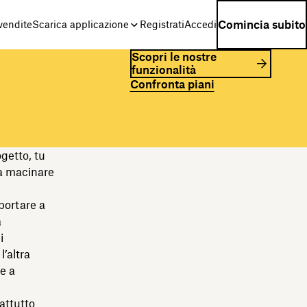
Comincia subito
 vendite
Scarica applicazione
Registrati
Accedi
Scopri le nostre
funzionalità
Confronta piani
getto, tu
 a macinare
 portare a
a
i
’altra
be a
rattutto