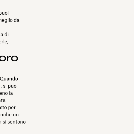
puoi
meglio da
a di
rle,
oro
. Quando
, si può
eno la
te.
sto per
 anche un
m si sentono