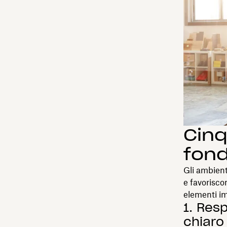
Cinq
fond
Gli ambient
e favorisco
elementi im
1. Resp
chiaro