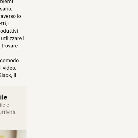
oblemi
sario.
raverso lo
ti, i
oduttivi
tilizzare i
a trovare
co comodo
i video,
ack, il
ile
ile e
ttività.