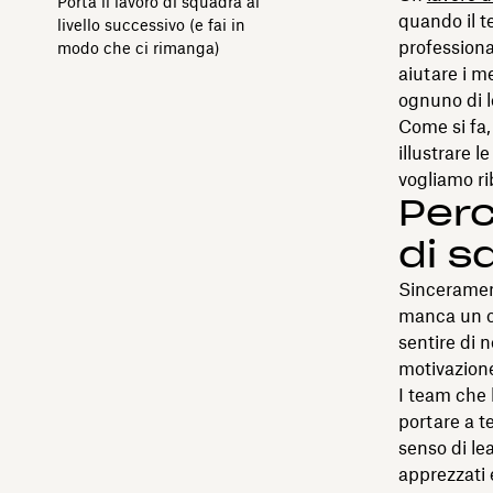
Porta il lavoro di squadra al
quando il 
livello successivo (e fai in
professional
modo che ci rimanga)
aiutare i m
ognuno di l
Come si fa,
illustrare l
vogliamo ri
Perc
di s
Sinceramen
manca un ob
sentire di 
motivazione
I team che 
portare a t
senso di le
apprezzati 