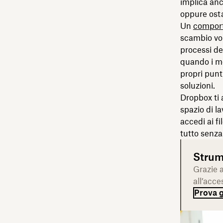
implica an
oppure osta
Un
comport
scambio vol
processi de
quando i me
propri punt
soluzioni.
Dropbox ti 
spazio di l
accedi ai f
tutto senza
Strume
Grazie a
all’acce
Prova g