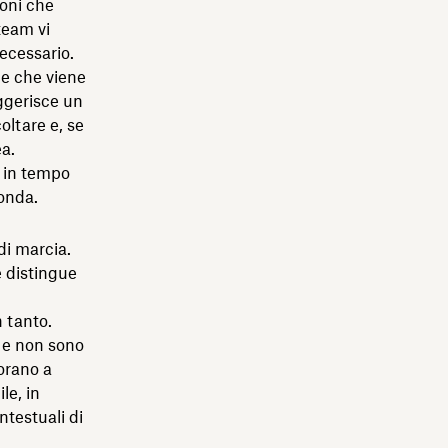
ioni che
team vi
ecessario.
 e che viene
uggerisce un
oltare e, se
ea.
m in tempo
’onda.
di marcia.
e distingue
n tanto.
i e non sono
vorano a
le, in
ntestuali di