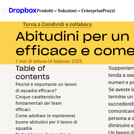
Prodotti
Soluzioni
Enterprise
Prezzi
Torna a Condividi e collabora
Abitudini per un
efficace e com
7 min di lettura
•
14 febbraio 2025
Table of
Supponiamo 
contents
tenda a oss
numeri e pr
Perché è importante un lavoro
Se aveste la
di squadra efficace?
termine un
Cinque caratteristiche
fondamentali dei team
succederebb
efficaci
comunicare 
Come adottare (e mantenere)
persona a o
buone abitudini per il lavoro di
diminuire e 
squadra
Un
lavoro d