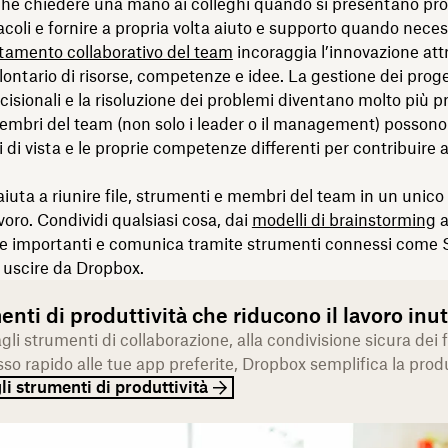
che chiedere una mano ai colleghi quando si presentano pr
coli e fornire a propria volta aiuto e supporto quando neces
amento collaborativo del team
incoraggia l’innovazione att
ontario di risorse, competenze e idee. La gestione dei proget
cisionali e la risoluzione dei problemi diventano molto più pr
mbri del team (non solo i leader o il management) possono u
i di vista e le proprie competenze differenti per contribuire 
aiuta a riunire file, strumenti e membri del team in un uni
avoro. Condividi qualsiasi cosa, dai
modelli di brainstorming
a
ile importanti e comunica tramite strumenti connessi come Sl
 uscire da Dropbox.
nti di produttività che riducono il lavoro inut
gli strumenti di collaborazione, alla condivisione sicura dei f
sso rapido alle tue app preferite, Dropbox semplifica la produ
li strumenti di produttività