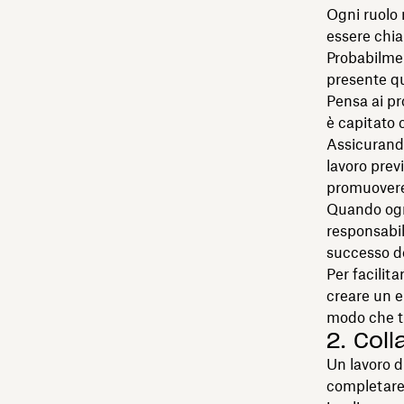
Ogni ruolo 
essere chia
Probabilmen
presente qu
Pensa ai pr
è capitato 
Assicurando
lavoro previ
promuovere 
Quando ogni
responsabili
successo de
Per facilit
creare un e
modo che tu
2. Col
Un lavoro d
completare l