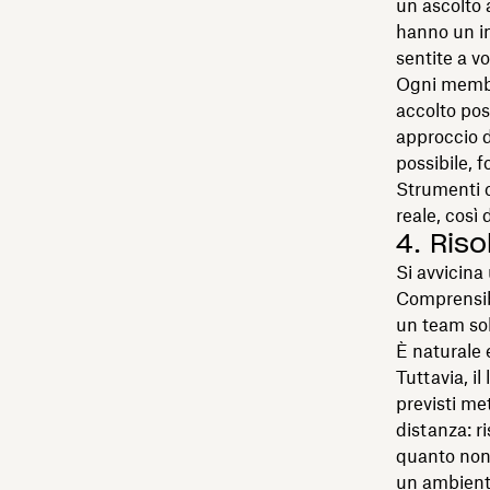
un ascolto 
hanno un im
sentite a v
Ogni membro
accolto pos
approccio d
possibile, f
Strumenti c
reale, così
4. Riso
Si avvicina
Comprensibi
un team sol
È naturale 
Tuttavia, i
previsti me
distanza: ri
quanto non 
un ambiente