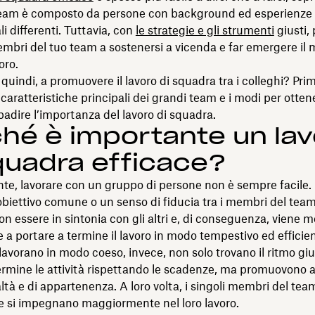
team è composto da persone con background ed esperienze
i differenti. Tuttavia, con
le strategie e gli strumenti
giusti, 
embri del tuo team a sostenersi a vicenda e far emergere il 
oro.
 quindi, a promuovere il lavoro di squadra tra i colleghi? Prim
e caratteristiche principali dei grandi team e i modi per ottene
badire l’importanza del lavoro di squadra.
hé è importante un lav
quadra efficace?
te, lavorare con un gruppo di persone non è sempre facile
iettivo comune o un senso di fiducia tra i membri del team
non essere in sintonia con gli altri e, di conseguenza, viene m
 a portare a termine il lavoro in modo tempestivo ed efficien
lavorano in modo coeso, invece, non solo trovano il ritmo giu
ermine le attività rispettando le scadenze, ma promuovono
altà e di appartenenza. A loro volta, i singoli membri del tea
e si impegnano maggiormente nel loro lavoro.