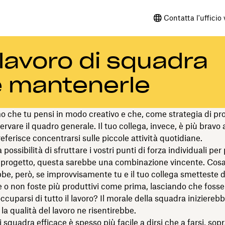
Contatta l'ufficio
 lavoro di squadra
e mantenerle
che tu pensi in modo creativo e che, come strategia di pro
ervare il quadro generale. Il tuo collega, invece, è più bravo
eferisce concentrarsi sulle piccole attività quotidiane.
 possibilità di sfruttare i vostri punti di forza individuali per
 progetto, questa sarebbe una combinazione vincente. Cos
e, però, se improvvisamente tu e il tuo collega smetteste d
o non foste più produttivi come prima, lasciando che fosse l
ccuparsi di tutto il lavoro? Il morale della squadra iniziereb
la qualità del lavoro ne risentirebbe.
i squadra efficace
è spesso più facile a dirsi che a farsi, sop