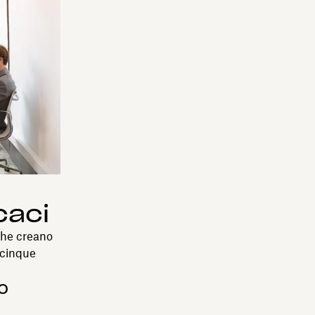
caci
che creano
 cinque
o