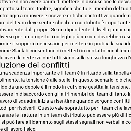
attivo e il non avere paura di mettere in discussione le decis
patto sul team. Inoltre, significa che tu e i membri del tuo 
ostro agio a muovere e ricevere critiche costruttive quando n
 del team deve sentire che il suo contributo è importante
itivamente dal gruppo. Se un dipendente di livello junior s
iverso per un progetto, i colleghi più anziani dovrebbero asc
ornire il supporto necessario per mettere in pratica la sua id
ome Slack ti consentono di metterti in contatto con il tea
 da avere la certezza che tutti siano sulla stessa lunghezza d
luzione dei conflitti
 una scadenza importante e il team è in ritardo sulla tabella 
lmente, la tensione è alle stelle. In questo scenario, ciò ch
ido da uno debole è il modo in cui viene gestita la tensione.
essere in disaccordo con gli altri membri del team di tanto i
l lavoro di squadra inizia a risentirne quando sorgono conflitt
todi per risolverli. Questo vale soprattutto per i team che la
sanare le fratture in un team distribuito può essere più diffici
si può fare affidamento sugli stessi segnali non verbali e co
 di lavoro fisico.