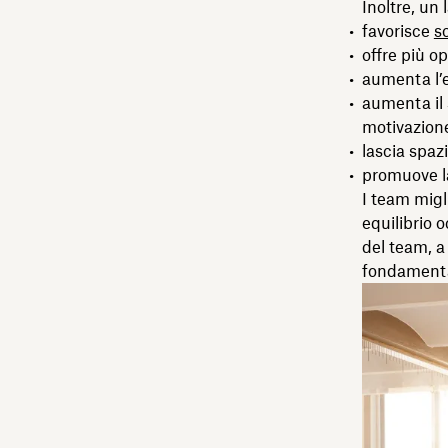
Inoltre, un 
favorisce
s
offre più o
aumenta l’e
aumenta il 
motivazione
lascia spaz
promuove la
I team migli
equilibrio 
del team, a 
fondamental