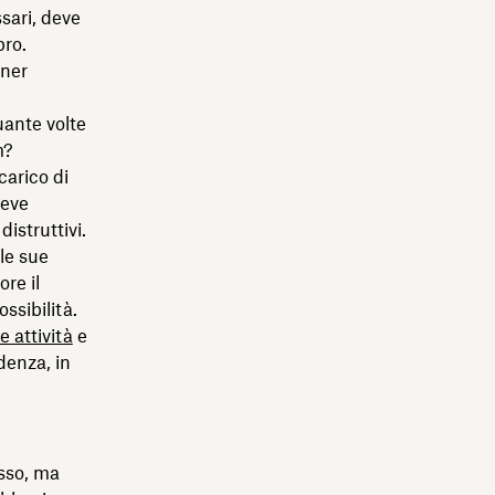
sari, deve
bro.
ener
uante volte
m?
carico di
deve
istruttivi.
le sue
ore il
ssibilità.
 attività
e
denza, in
esso, ma