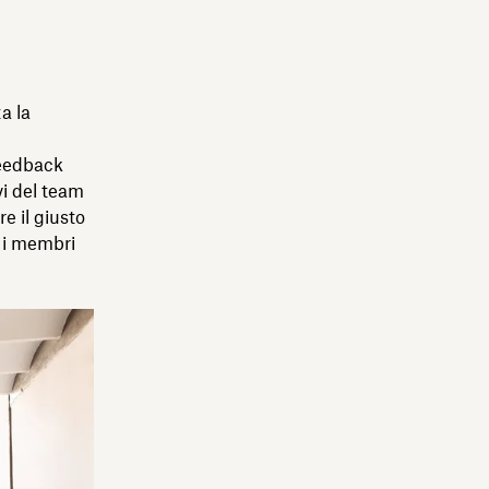
a la
 feedback
vi del team
e il giusto
i i membri