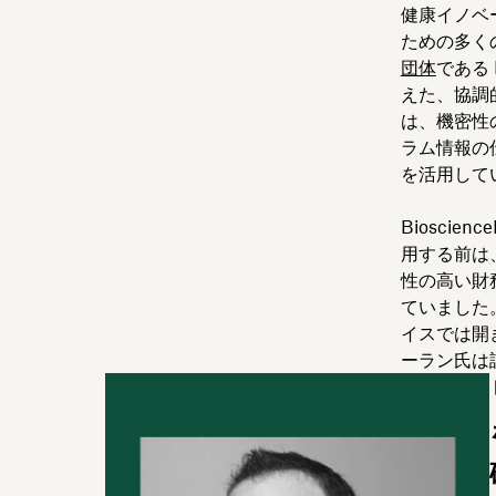
健康イノベ
ための多く
団体
である 
えた、協調
は、機密性
ラム情報の
を活用して
Bioscie
用する前は
性の高い財
ていました
イスでは開
ーラン氏は