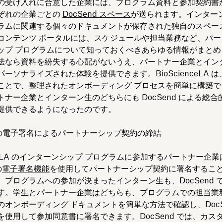
の受け入れに合意した企業には、プログラム資料と参加契約書
ぞれの企業ごとの
DocSend スペース
が送られます。インター
ラムに関連する個々のドキュメントが保存された独自のスペー
コンテンツ ポータルには、スケジュールや担当業務など、パー
ップ プログラムについて知っておくべきあらゆる情報がまとめ
法なら資料を紛失する心配がないうえ、パートナー企業とイン
ーソナライズされた体験を提供できます。BioScienceLA は、
ことで、整理されたオンボーディング プロセスを簡単に構築で
トナー企業とインターン生のどちらにも DocSend による総合
提供できるようになったのです。
d の電子署名によるパートナーシップ契約の締結
enceLA のインターンシップ プログラムに参加するパートナー企
の
電子署名機能
を使用してパートナーシップ契約に署名するこ
、プログラムへの参加が決まったインターン生も、DocSend 
す。学生とパートナー企業はどちらも、プログラムでの担当業
のオンボーディング ドキュメントを簡単な方法で確認し、DocSe
を使用して参加同意書に署名できます。DocSend では、カス