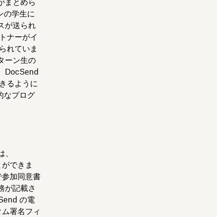
がまとめら
ンの学生に
スが送られ
トナーがイ
られていま
ターン生の
DocSend
きるように
的なプログ
業は、
とができま
で参加同意書
務が記載さ
nd の電
タム署名フィ