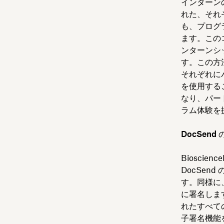
インターン
れた、それ
も、プログ
ます。この
ンターンシ
す。この方
それぞれにパ
を使用する
なり、パー
ラム体験を
DocSen
Biosci
DocSend 
す。同様に
に署名しま
れたすべて
子署名機能