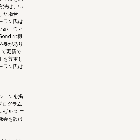
方法は、い
した場合
ーラン氏は
ため、ウィ
nd の機
必要があり
して更新で
手を尊重し
ーラン氏は
ションを掲
 プログラム
ゼルス エ
機会を設け