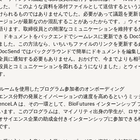
した。「このような資料を添付ファイルとして送信するという
けられるものではありませんでした。必要があって議題を更新
ージョンが最新なのか混乱することがあったからです。」ウィ
語ります。取締役員との簡潔なコミュニケーションを維持する
、ドキュメントをバックエンドでシームレスに更新できる DocSe
ました。この方法なら、いちいちファイルのリンクを更新する
DocSend ではバックグラウンドで簡単にドキュメントを編集
全員に通知する必要もありません。おかげで、今までよりも相
役員とコミュニケーションを図れるようになりました」とウィ
す。
 ルームを使用したプログラム参加者のオンボーディング
エンス分野の発展とイノベーションの速度を高めるというミッ
cienceLA は、その一環として、BioFutures インターンシップ
います。このプログラムは、マイノリティ出身の学生が、ロサン
オサイエンス企業の助成金付きインターンシップに参加できる
です。