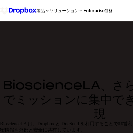
製品
ソリューション
Enterprise
価格
BioscienceLA、
でミッションに集中で
現
BioscienceLA は、Dropbox と DocSend を利用する
密情報を外部と安全に共有しています。