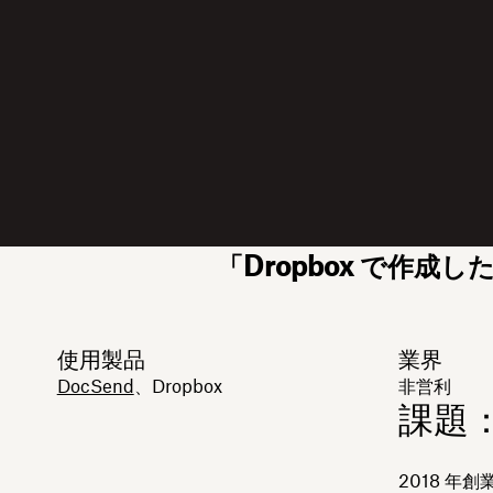
「Dropbox で作
使用製品
業界
DocSend
、Dropbox
非営利
課題
2018 年創