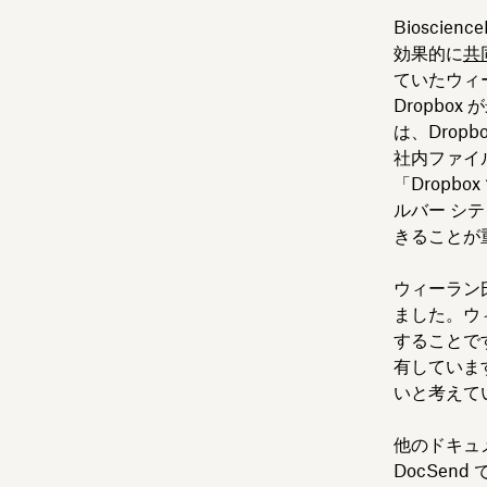
Biosci
効果的に
共
ていたウィ
Dropb
は、Dro
社内ファイ
「Drop
ルバー シ
きることが
ウィーラン
ました。ウ
することで
有していま
いと考えて
他のドキュ
DocSend