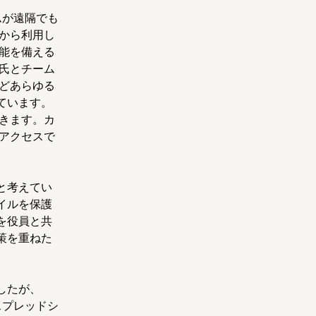
ームが遠隔でも
くから利用し
能を備える
ン氏とチーム
などあらゆる
ています。
できます。カ
アクセスで
と考えてい
イルを保護
を役員と共
策を重ねた
したが、
l スプレッドシ