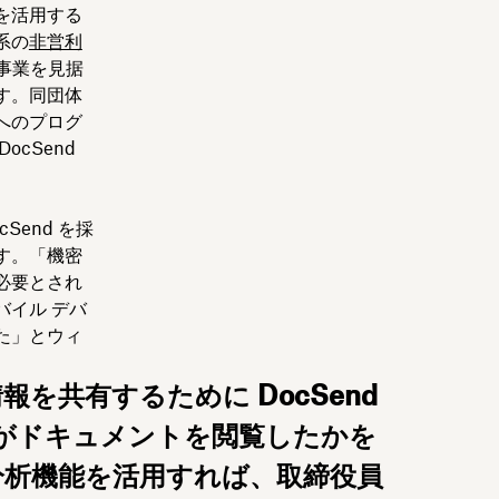
を活用する
系の
非営利
動事業を見据
す。同団体
へのプログ
cSend
Send を採
す。「機密
必要とされ
イル デバ
た」とウィ
を共有するために DocSend
がドキュメントを閲覧したかを
の分析機能を活用すれば、取締役員