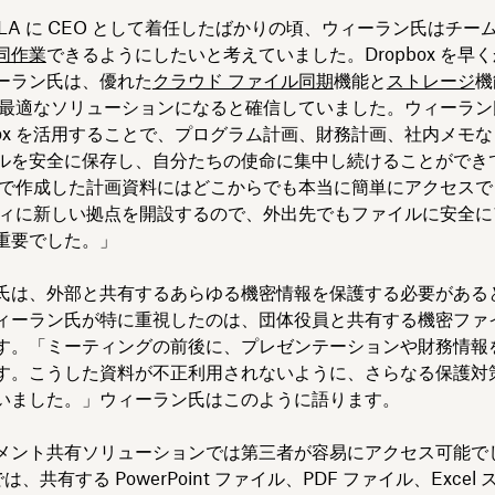
enceLA に CEO として着任したばかりの頃、ウィーラン氏はチ
同作業
できるようにしたいと考えていました。Dropbox を早
ーラン氏は、優れた
クラウド ファイル同期
機能と
ストレージ
機
ox が最適なソリューションになると確信していました。ウィーラ
pbox を活用することで、プログラム計画、財務計画、社内メモ
ルを安全に保存し、自分たちの使命に集中し続けることができ
box で作成した計画資料にはどこからでも本当に簡単にアクセス
ティに新しい拠点を開設するので、外出先でもファイルに安全に
重要でした。」
氏は、外部と共有するあらゆる機密情報を保護する必要がある
ィーラン氏が特に重視したのは、団体役員と共有する機密ファ
す。「ミーティングの前後に、プレゼンテーションや財務情報
す。こうした資料が不正利用されないように、さらなる保護対
いました。」ウィーラン氏はこのように語ります。
メント共有ソリューションでは第三者が容易にアクセス可能で
 では、共有する PowerPoint ファイル、PDF ファイル、Exce