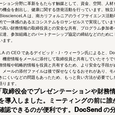
ーション分野に革新をもたらす触媒として、資金、空間、人材
の機会を創出し、健康に関する啓発活動を行っています。独立
BioscienceLA は、南カリフォルニアのライフサイエンス活
的で一体感のあるエコシステムをロサンゼルスで実現していま
の高い財務情報の取締役員との安全な共有、プログラム参加者
伝達、参加組織とのパートナーシップ協定の締結などのために Do
います。
nceLA の CEO であるデイビッド・J・ウィーラン氏によると、Doc
、機密情報をメールに添付して取締役員と共有していたそうで
務情報や戦略的情報を役員と共有するため、より安全な手段が
。メールの添付ファイルは後で探せなくなるおそれがあり、モバ
きにくいなどの問題もあったため、もっと良い方法が必要でし
語ります。
「取締役会でプレゼンテーションや財務情報
を導入しました。ミーティングの前に誰
確認できるのが便利です。DocSend 