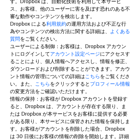
す。Dropbox は、自動化技術を利用して本サービ
ス、お客様、他のユーザーに害を及ぼす恐れのある不
審な動作やコンテンツを検出します。
Dropbox による
利用規約
の運用方法および不正な行
為やコンテンツの検出方法に関する詳細は、
よくある
質問
をご覧ください。
ユーザーによる制御：お客様は、Dropbox アカウン
トにログインして
アカウント設定ページ
にアクセスす
ることにより、個人情報へアクセスし、情報を修正、
ダウンロードおよび削除することができます。アカウ
ント情報の管理についての詳細は
こちら
をご覧くださ
い。また、
こちら
をクリックすると
プロフィール情報
の変更方法をご確認いただけます。
情報の保持：お客様が Dropbox アカウントを登録す
ると、Dropbox は、アカウントが存在する限り、ま
たは Dropbox が本サービスをお客様に提供する必要
がある限り、本サービスに保管された情報を保持しま
す。お客様がアカウントを削除した場合、Dropbox
は 30 日後にお客様の情報の削除を開始します。詳細