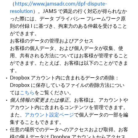
（
https://www.jamsadr.com/dpf-dispute-
resolution
）。JAMS で満足の行く対応が得られなか
った際には、データ プライバシー フレームワーク原
則の付録 I に基づき、拘束力のある仲裁を受けること
ができます。
お客様のデータの管理およびアクセス
お客様の個人データ、および個人データが収集、使
用、共有される方法についてはお客様が管理すること
ができます。たとえば、お客様は以下のことができま
す。
Dropbox アカウント内に含まれるデータの削除：
Dropbox に保存しているファイルの削除方法につい
ては
こちら
をご覧ください。
個人情報の変更または修正。
お客様は、アカウントや
アカウント内に含まれるコンテンツを管理できます。
また、
アカウント設定ページ
で個人データの一部を編
集することもできます。
任意の場所でのデータへのアクセスおよび取得。お客
様の個人データは Dropbox アカウントからアクセス