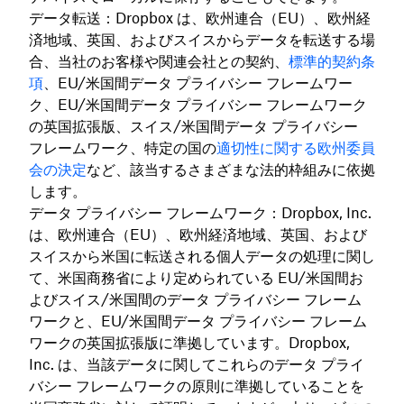
データ転送：Dropbox は、欧州連合（EU）、欧州経
済地域、英国、およびスイスからデータを転送する場
合、当社のお客様や関連会社との契約、
標準的契約条
項
、EU/米国間データ プライバシー フレームワー
ク、EU/米国間データ プライバシー フレームワーク
の英国拡張版、スイス/米国間データ プライバシー
フレームワーク、特定の国の
適切性に関する欧州委員
会の決定
など、該当するさまざまな法的枠組みに依拠
します。
データ プライバシー フレームワーク：Dropbox, Inc.
は、欧州連合（EU）、欧州経済地域、英国、および
スイスから米国に転送される個人データの処理に関し
て、米国商務省により定められている EU/米国間お
よびスイス/米国間のデータ プライバシー フレーム
ワークと、EU/米国間データ プライバシー フレーム
ワークの英国拡張版に準拠しています。Dropbox,
Inc. は、当該データに関してこれらのデータ プライ
バシー フレームワークの原則に準拠していることを