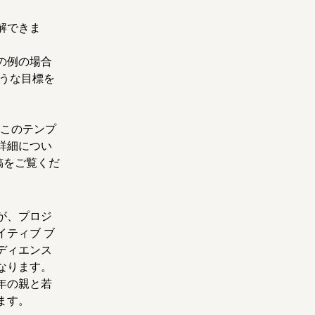
。
解できま
の例の場合
ような目標を
。このテンプ
詳細につい
稿をご覧くだ
が、プロジ
ティブ ブ
ディエンス
なります。
年の親と若
ます。