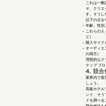
これは一般
そ、クリエ
す。そうし
以下の点を
年齢、性別
これらの人
ど）
購入サイク
オーディエ
の両方）
理想的なク
ティブ プ
4. 競
業界内で羨
しょう。
高級ホテル
ンド、そう
ドを調べる
競合他社を