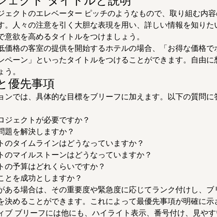
ロジェクト タイトルと説明
ジェクトのエレベーター ピッチのようなもので、取り組む内容
す。人々の注意を引く大胆な表現を用い、詳しい情報を知りた
で意欲を高めるタイトルをつけましょう。
低価格の客室の提供を開始するホテルの場合、「お得な価格で
ンペーン」といったタイトルをつけることができます。自由に
ょう。
的と優先事項
ョンでは、具体的な目標をブリーフに加えます。以下の質問に
ロジェクトが必要ですか？
問題を解決しますか？
トのタイムラインはどうなっていますか？
トのマイルストーンはどうなっていますか？
トの予算はどれくらいですか？
ことを成功としますか？
がある場合は、その重要度や緊急度に応じてランク付けし、ブ
を決めることができます。これによって最優先事項が明確に示
ィブ ブリーフには他にも、ハイライト表示、番号付け、見やす