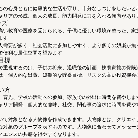
ちの心身ともに健康的な生活を守り、十分なしつけをしたいと
ャリアの形成、個人の成長、能力開発に力を入れる傾向があり
ーズ
高い教育や医療を受けられる、子供に優しい環境が整った、家
ます
人需要が多く、社会活動に参加しやすく、より多くの娯楽が揃
で便利な居住空間を望みます
目標
で重視するのは、子供の将来、退職後の計画、扶養家族の保険
は、個人的な出費、短期的な貯蓄目標、リスクの高い投資機会
い方
、育児、学校の活動への参加、家族での外出に時間を費やしま
ャリア開発、個人的な趣味、社交、関心事の追求に時間を費や
いて対象となる人物像を作成できます。人物像とは、クリエイテ
な対象のグループを表すものです。人物像に合わせてメッセー
ィエンスの共感を得やすくなります。