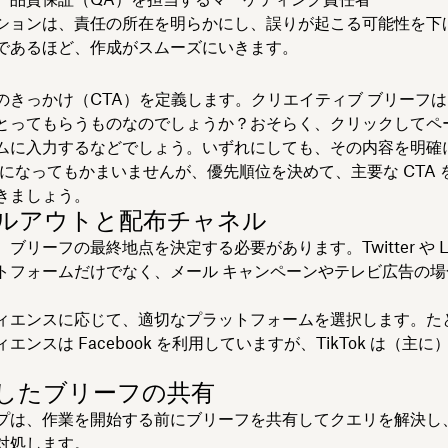
ションは、責任の所在を明らかにし、誤りが起こる可能性を下
であるほど、作成がスムーズにいきます。
のきっかけ（CTA）を定義します。クリエイティブ ブリーフ
とってもらうものなのでしょうか？おそらく、クリックしてペ
ムに入力するなどでしょう。いずれにしても、その内容を明確
複数になってもかまいませんが、優先順位を決めて、主要な CTA 
きましょう。
ロールアウトと配布チャネル
ブリーフの最終地点を決定する必要があります。Twitter や Lin
トフォームだけでなく、メール キャンペーンやテレビ広告の場
ィエンスに応じて、適切なプラットフォームを選択します。た
エンスは Facebook を利用していますが、TikTok は（主
。
成したブリーフの共有
プは、作業を開始する前にブリーフを共有してクエリを解決し
対処します。