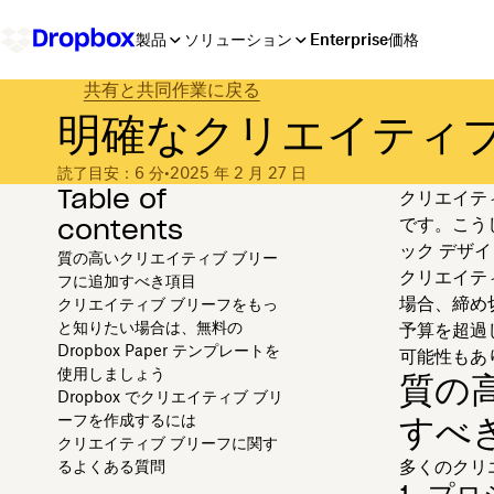
製品
ソリューション
Enterprise
価格
共有と共同作業に戻る
明確なクリエイティブ
読了目安：6 分
•
2025 年 2 月 27 日
Table of
クリエイテ
contents
です。こう
ック デザ
質の高いクリエイティブ ブリー
クリエイテ
フに追加すべき項目
場合、締め
クリエイティブ ブリーフをもっ
と知りたい場合は、無料の
予算を超過
Dropbox Paper テンプレートを
可能性もあ
使用しましょう
質の
Dropbox でクリエイティブ ブリ
すべ
ーフを作成するには
クリエイティブ ブリーフに関す
多くのクリ
るよくある質問