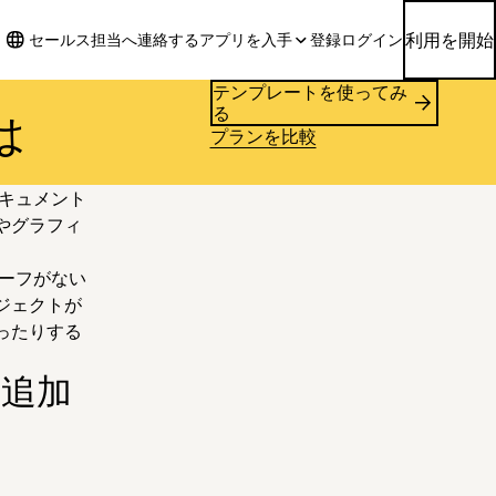
利用を開始
セールス担当へ連絡する
アプリを入手
登録
ログイン
テンプレートを使ってみ
る
は
プランを比較
キュメント
やグラフィ
ーフがない
ジェクトが
ったりする
に追加