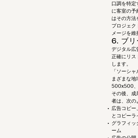
口調を特定
に客室の予
はその方法
プロジェク
メージを維
6. ブ
デジタル広
正確にリス
します。
「ソーシャ
まざまな地域
500x500、
その後、成
者は、次の
広告コピー
とコピーラ
グラフィッ
ーム
広告の公開