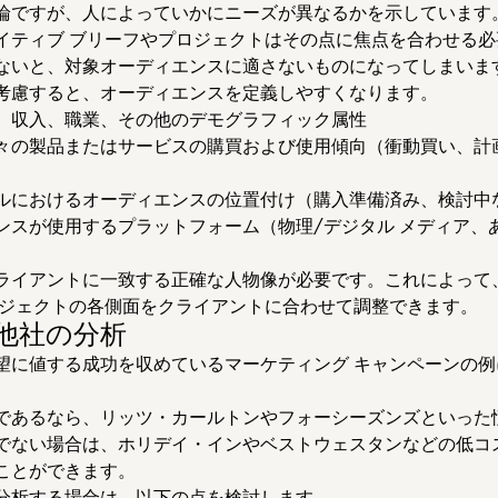
論ですが、人によっていかにニーズが異なるかを示しています
イティブ ブリーフやプロジェクトはその点に焦点を合わせる必
ないと、対象オーディエンスに適さないものになってしまいま
考慮すると、オーディエンスを定義しやすくなります。
、収入、職業、その他のデモグラフィック属性
々の製品またはサービスの購買および使用傾向（衝動買い、計
ルにおけるオーディエンスの位置付け（購入準備済み、検討中
ンスが使用するプラットフォーム（物理/デジタル メディア、
ライアントに一致する正確な人物像が必要です。これによって
ロジェクトの各側面をクライアントに合わせて調整できます。
合他社の分析
望に値する成功を収めているマーケティング キャンペーンの例
であるなら、リッツ・カールトンやフォーシーズンズといった
でない場合は、ホリデイ・インやベストウェスタンなどの低コス
ことができます。
分析する場合は、以下の点を検討します。