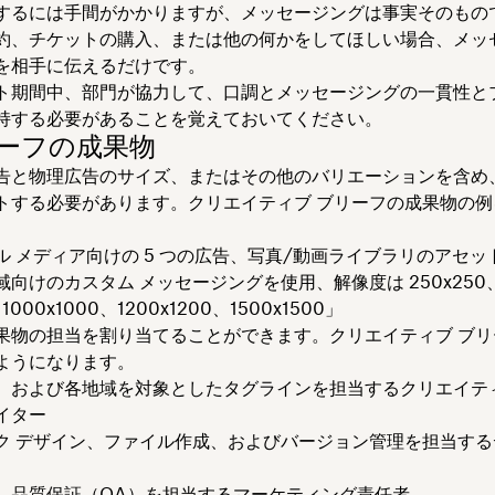
するには手間がかかりますが、メッセージングは事実そのもの
約、チケットの購入、または他の何かをしてほしい場合、メッ
を相手に伝えるだけです。
ト期間中、部門が協力して、口調とメッセージングの一貫性とブ
持する必要があることを覚えておいてください。
リーフの成果物
告と物理広告のサイズ、またはその他のバリエーションを含め
トする必要があります。クリエイティブ ブリーフの成果物の例
ル メディア向けの 5 つの広告、写真/動画ライブラリのアセッ
向けのカスタム メッセージングを使用、解像度は 250x250
1000x1000、1200x1200、1500x1500」
果物の担当を割り当てることができます。クリエイティブ ブリ
ようになります。
、および各地域を対象としたタグラインを担当するクリエイティ
イター
ク デザイン、ファイル作成、およびバージョン管理を担当する
、品質保証（QA）を担当するマーケティング責任者