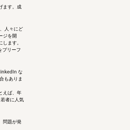
げます。成
は、人々にど
ージを開
にします。
をブリーフ
kedIn な
合もありま
とえば、年
に）若者に人気
、問題が発