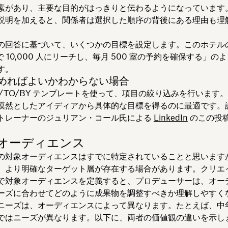
素があり、主要な目的がはっきりと伝わるようになっています
説明を加えると、関係者は選択した順序の背後にある理由も理
の回答に基づいて、いくつかの目標を設定します。このホテル
で 10,000 人にリーチし、毎月 500 室の予約を確保する」の
す。
めればよいかわからない場合
O/TO/BY テンプレートを使って、項目の絞り込みを行います
漠然としたアイディアから具体的な目標を得るのに最適です。
トレーナーのジュリアン・コール氏による
LinkedIn
のこの投
象オーディエンス
の対象オーディエンスはすでに特定されていることと思います
、より明確なターゲット層が存在する場合があります。クリエイ
で対象オーディエンスを定義すると、プロデューサーは、オー
ーズに合わせてどのように成果物を調整すべきか理解しやすく
ニーズは、オーディエンスによって異なります。たとえば、中
ではニーズが異なります。以下に、両者の価値観の違いを示し