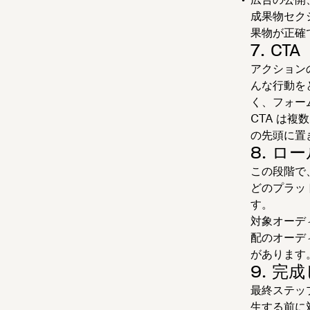
成果物セク
果物が正確
7. CTA
アクション
んな行動を
く、フォー
CTA は
の先頭に置
8. 
この段階で、
どのプラッ
す。
対象オーデ
配のオーディ
があります
9. 完
最終ステッ
生する前に