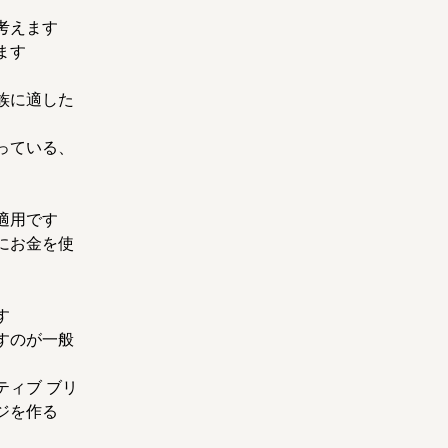
考えます
ます
族に適した
っている、
適用です
にお金を使
す
すのが一般
ィブ ブリ
ジを作る