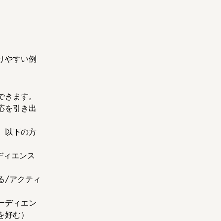
りやすい例
できます。
応を引き出
、以下の方
ディエンス
る/アクティ
ーディエン
を好む）