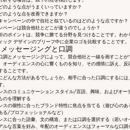
どのような点がうまくいっていますか？
どのような点を改善できますか？
キャンペーンの中で自社と似ているのはどのような点ですか？
ンペーンは競合他社とどこが違うのでしょうか？
析のポイントは、競争に勝てる分野を見つけることです。わか
ィック デザインのブリーフ中に企業ロゴを比較することです。
ア メッセージングと口調
口調とメッセージングによって、競合他社と一線を画すことが
、オーディエンスの心に響くものを知り、その感情に訴え、反
することです。
にどんな方法があるでしょうか。相手に合った口調にするには
す。
ンスのコミュニケーション スタイル/言語、興味、およびオー
ものを理解する
ンスの個性に合ったブランド特性に焦点を当てる（遊び心のあ
ある/プロフェッショナルなど）
ンスに合った語彙、文の構造、または口調を選択する（若いオ
アルな言葉を好み、年配のオーディエンスはフォーマルな口調