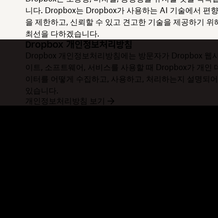
니다. Dropbox는 Dropbox가 사용하는 AI 기술에서 편
을 제한하고, 신뢰할 수 있고 견고한 기술을 제공하기 위
최선을 다하겠습니다.
Dropbox 개인정보처리방침
Dropbox 개인정보처리방침에는 방문자가 Dropbox 웹
이트, 소프트웨어, 서비스를 사용할 때 Dropbox가 개인 
이터를 어떻게 수집하고, 사용하고, 처리하는지 설명되어
있습니다.
개인정보처리방침 보기
Dropbox
제품
데스크톱 앱
Plus
모바일 앱
Professional
통합
Business
기능
Enterprise
솔루션
Dash
보안
DocSend
미리 체험하기
Dropbox Sign
템플릿
Reclaim.ai
무료 도구
요금제