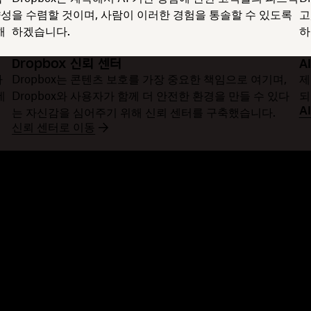
향성
을 수렴할 것이며, 사람이 이러한 경험을 통솔할 수 있도록
고
해
하겠습니다.
하
Dropbox 신뢰 센터
A
사
Dropbox는 콘텐츠 보호를 가장 중요한 책임으로 여기며,
제
데
Dropbox와 사용자가 함께 더 안전한 환경을 만들 수 있다
되
A
는 자신감을 심어주기 위해 신뢰 센터를 구축했습니다.
신뢰 센터로 이동
기능
지원
관
대용량 파일 전송
도움말 센터
블
긴 동영상 전송
문의하기
이
클라우드 사진 스토리지
개인정보처리방침 및 이용약관
고
안전한 파일 전송
쿠키 정책
자
클라우드 백업
쿠키 및 CCPA 환경설정
개
PDF 편집
AI 원칙
커
전자 서명
사이트맵
추
PDF로 변환
학습 자료
리
통