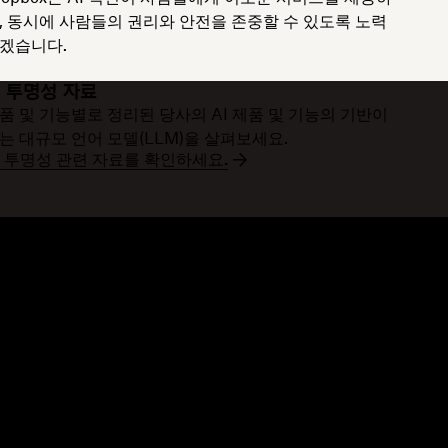
, 동시에 사람들의 권리와 안전을 존중할 수 있도록 노력
겠습니다.
I 투명성 자료
품 및 기능별로 정리된 당사의 AI 제품 및 기능의 기반이
는 대규모 언어 모델(LLM)을 살펴보세요.
I 투명성 관련 자료를 확인하세요.
련 자료
회사
로그
회사 소개
벤트
채용 정보
객 스토리
IR 정보
료 라이브러리
기업의 사회적 책임
발자
뮤니티 포럼
천
셀러 파트너
합 파트너