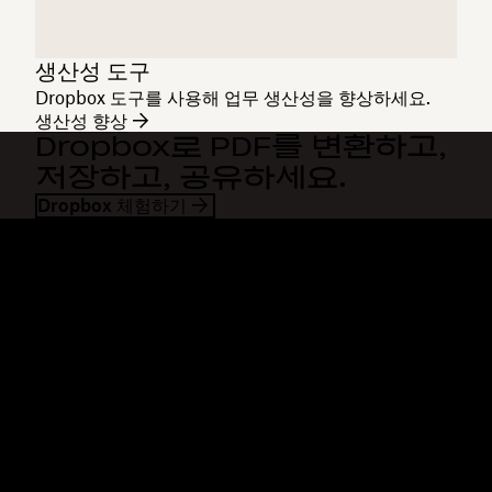
생산성 도구
Dropbox 도구를 사용해 업무 생산성을 향상하세요.
생산성 향상
Dropbox로 PDF를 변환하고,
저장하고, 공유하세요.
Dropbox 체험하기
Dropbox
제품
데스크톱 앱
Plus
모바일 앱
Professional
통합
Business
기능
Enterprise
솔루션
Dash
보안
DocSend
미리 체험하기
Dropbox Sign
템플릿
Reclaim.ai
무료 도구
요금제
제품 업데이트