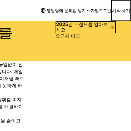
시작하기
영업팀에 문의
앱 받기
가입
로그인
2025년 트렌드를 알아보
이를
세요
요금제 비교
 끊임없이 진
습니다. 매일
 이처럼 빠르
 못하게 하
발휘할 여지
이를 해결하기
음을 줄이고