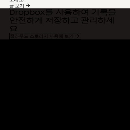
글 보기
Dropbox를 사용하여 기록을
안전하게 저장하고 관리하세
요
클라우드 스토리지 사용해 보기
Dropbox
제품
데스크톱 앱
Plus
모바일 앱
Professional
통합
Business
기능
Enterprise
솔루션
Dash
보안
DocSend
미리 체험하기
Dropbox Sign
템플릿
Reclaim.ai
무료 도구
요금제
제품 업데이트
기능
지원
대용량 파일 전송
도움말 센터
긴 동영상 전송
문의하기