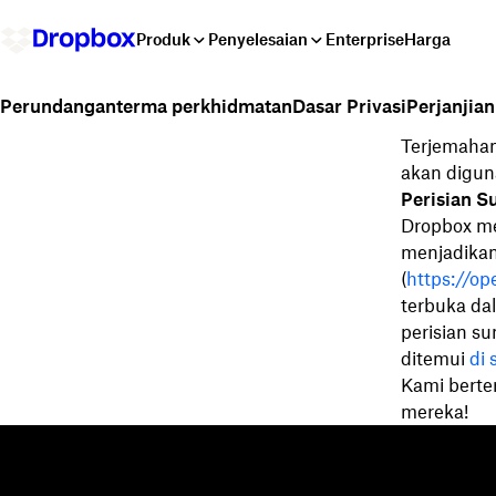
Produk
Penyelesaian
Enterprise
Harga
terma perkhidmatan
Dasar Privasi
Perjanjia
Perundangan
Terjemahan
akan digun
Perisian S
Dropbox me
menjadikan
(
https://o
terbuka dal
perisian s
ditemui
di 
Kami berte
mereka!
Dropbox
Produk
Apl desktop
Plus
Apl mudah alih
Professional