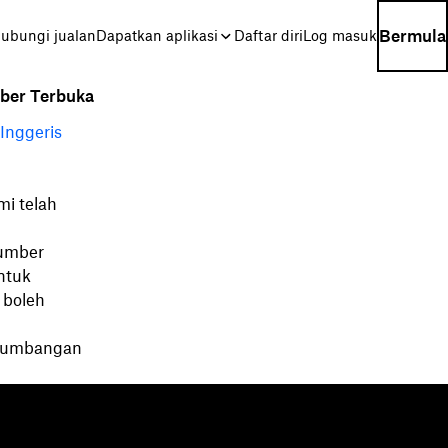
Bermula
ubungi jualan
Dapatkan aplikasi
Daftar diri
Log masuk
ber Terbuka
 Inggeris
mi telah
sumber
ntuk
 boleh
 sumbangan
umber
Syarikat
og
Tentang kami
ara
Kerjaya