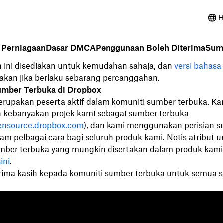
H
n Perniagaan
Dasar DMCA
Penggunaan Boleh Diterima
Sum
 ini disediakan untuk kemudahan sahaja, dan
versi bahasa
akan jika berlaku sebarang percanggahan.
umber Terbuka di Dropbox
rupakan peserta aktif dalam komuniti sumber terbuka. Ka
 kebanyakan projek kami sebagai sumber terbuka
pensource.dropbox.com
), dan kami menggunakan perisian 
am pelbagai cara bagi seluruh produk kami. Notis atribut u
umber terbuka yang mungkin disertakan dalam produk kami
sini
.
rima kasih kepada komuniti sumber terbuka untuk semua
Ciri-ciri
Sokongan
S
Hantar fail besar
Pusat bantuan
Bl
Hantar video panjang
Hubungi kami
Ac