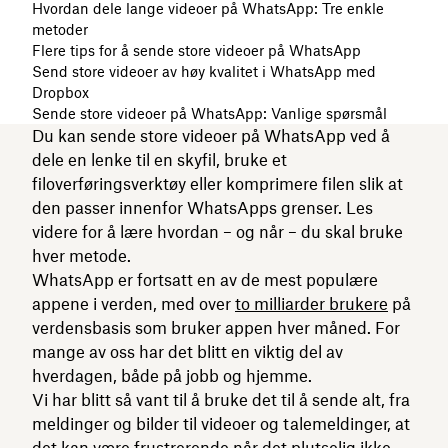
Hvordan dele lange videoer på WhatsApp: Tre enkle
metoder
Flere tips for å sende store videoer på WhatsApp
Send store videoer av høy kvalitet i WhatsApp med
Dropbox
Sende store videoer på WhatsApp: Vanlige spørsmål
Du kan sende store videoer på WhatsApp ved å
dele en lenke til en skyfil, bruke et
filoverføringsverktøy eller komprimere filen slik at
den passer innenfor WhatsApps grenser. Les
videre for å lære hvordan – og når – du skal bruke
hver metode.
WhatsApp er fortsatt en av de mest populære
appene i verden, med over
to milliarder brukere
på
verdensbasis som bruker appen hver måned. For
mange av oss har det blitt en viktig del av
hverdagen, både på jobb og hjemme.
Vi har blitt så vant til å bruke det til å sende alt, fra
meldinger og bilder til videoer og talemeldinger, at
det kan være frustrerende når det plutselig ikke