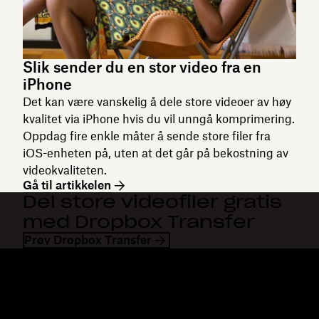
Slik sender du en stor video fra en
iPhone
Det kan være vanskelig å dele store videoer av høy
kvalitet via iPhone hvis du vil unngå komprimering.
Oppdag fire enkle måter å sende store filer fra
iOS-enheten på, uten at det går på bekostning av
videokvaliteten.
Gå til artikkelen
Del store videofiler gratis
med Dropbox Transfer
Prøv Dropbox Transfer
Dropbox
Produkter
Skrivebordsapp
Plus
Mobilapp
Professional
Integrering
Business