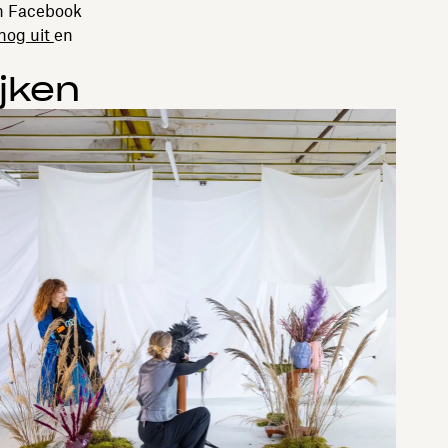
an Facebook
nog uit
en
jken