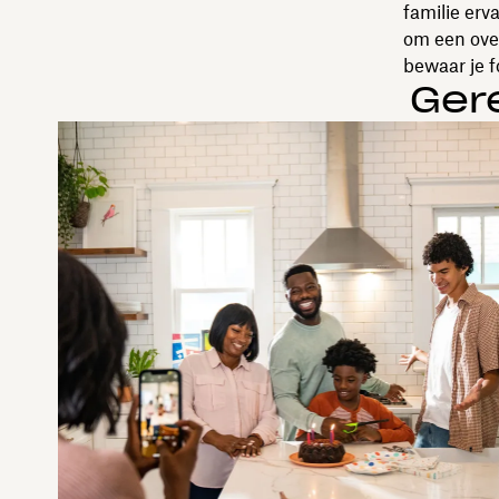
familie erv
om een over
bewaar je fo
Ger