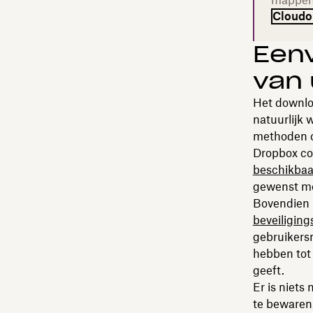
mappen 
Cloudo
Eenv
van 
Het downloa
natuurlijk 
methoden o
Dropbox com
beschikbaar
gewenst mom
Bovendien 
beveiligin
gebruikers
hebben tot 
geeft.
Er is niets
te bewaren.