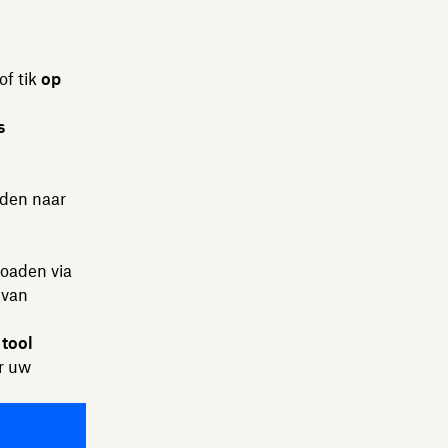
of tik
op
s
den naar
loaden via
 van
e
tool
r uw