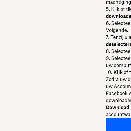
machtiging
Klik of t
downloaden
Selecteer
Volgende.
Tenzij u 
deselecter
Selectee
Selectee
uw computer
Klik
of 
Zodra uw do
uw Account
Facebook w
downloaden
Download
accountwac