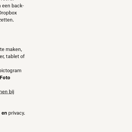
n een back-
 Dropbox
zetten.
 te maken,
, tablet of
 pictogram
Foto
nen bij
n en
privacy.