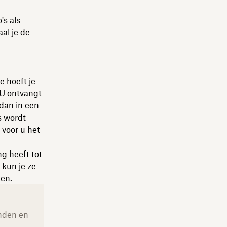
's als
aal je de
 hoeft je
 U ontvangt
dan in een
s wordt
 voor u het
ng heeft tot
 kun je ze
len.
anden en