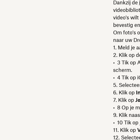
Dankzij de
videobiblio
video's wil
bevestig en.
Om foto's o
naar uw Dr
Meld je 
Klik op d
Tik op 
scherm.
Tik op 
Selectee
Klik op
I
Klik op
J
Op je m
Klik naa
Tik op
Klik op
Selecte