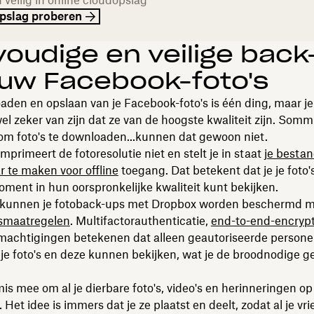
veilig in online cloudopslag
pslag proberen
oudige en veilige back
uw Facebook-foto's
den en opslaan van je Facebook-foto's is één ding, maar je 
wel zeker van zijn dat ze van de hoogste kwaliteit zijn. Somm
m foto's te downloaden...kunnen dat gewoon niet.
primeert de fotoresolutie niet en stelt je in staat
je besta
 te maken voor offline
toegang. Dat betekent dat je je foto'
ent in hun oorspronkelijke kwaliteit kunt bekijken.
kunnen je fotoback-ups met Dropbox worden beschermd 
gsmaatregelen
. Multifactorauthenticatie,
end-to-end-encrypt
machtigingen betekenen dat alleen geautoriseerde person
je foto's en deze kunnen bekijken, wat je de broodnodige 
 mis mee om al je dierbare foto's, video's en herinneringen 
 Het idee is immers dat je ze plaatst en deelt, zodat al je vr