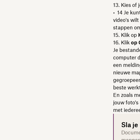
Kies of 
Je kunt
video's wil
stappen om
Klik op
Klik
op 
Je bestand
computer du
een meldin
nieuwe map 
gegroepeerd
beste werk
En zoals me
jouw foto's
met iedere
Sla j
Documen