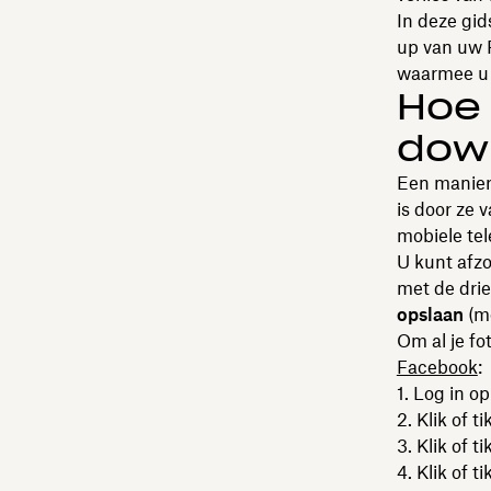
In deze gi
up van uw 
waarmee u u
Hoe 
dow
Een manier 
is door ze
mobiele tel
U kunt afzo
met de drie
opslaan
(mo
Om al je f
Facebook
:
Log in o
Klik of t
Klik of ti
Klik of ti