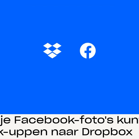
je Facebook-foto's kun
k-uppen naar Dropbox