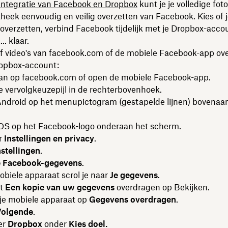
integratie van Facebook en Dropbox
kunt je je volledige fot
theek eenvoudig en veilig overzetten van Facebook. Kies of 
t overzetten, verbind Facebook tijdelijk met je Dropbox-acco
.. klaar.
f video's van facebook.com of de mobiele Facebook-app ove
opbox-account:
aan op facebook.com of open de mobiele Facebook-app.
e vervolgkeuzepijl in de rechterbovenhoek.
Android op het menupictogram (gestapelde lijnen) bovenaa
iOS op het Facebook-logo onderaan het scherm.
r
Instellingen en privacy
.
nstellingen
.
e Facebook-gegevens
.
obiele apparaat scrol je naar
Je gegevens
.
st
Een kopie
van uw gegevens
overdragen op Bekijken.
 je mobiele apparaat op
Gegevens overdragen
.
Volgende
.
er
Dropbox
onder
Kies doel.