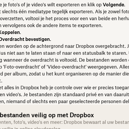
je je foto's of je video's wilt exporteren en klik op
Volgende
.
 slechts één mediatype tegelijk exporteren. Als je zowel foto
t overzetten, voltooi je het proces voor een van beide en herh
 vervolgens ook de andere items te exporteren.
Koppelen
.
Overdracht bevestigen.
en worden op de achtergrond naar Dropbox overgebracht. Je
s niet aan te laten staan of naar een statusbalk te staren.
g wanneer de overdracht is voltooid. De bestanden worden 
'Foto-overdracht' of 'Video-overdracht' weergegeven. Alle
 per album, zodat u het kunt organiseren op de manier die
t.
t alles in Dropbox heb je controle over wie er precies toega
 en video's. Je bestanden zijn standaard privé en van daaruit
en, niemand of slechts een paar geselecteerde personen de
e bestanden veilig op met Dropbox
ten, foto's, video's en meer: Dropbox bewaart al uw best