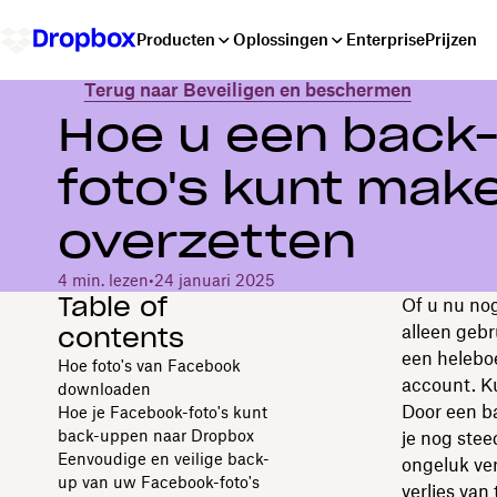
Producten
Oplossingen
Enterprise
Prijzen
Terug naar Beveiligen en beschermen
Hoe u een back
foto's kunt mak
overzetten
4 min. lezen
•
24 januari 2025
Table of
Of u nu no
contents
alleen gebr
een heleboe
Hoe foto's van Facebook
account. Ku
downloaden
Door een b
Hoe je Facebook-foto's kunt
back-uppen naar Dropbox
je nog stee
Eenvoudige en veilige back-
ongeluk ver
up van uw Facebook-foto's
verlies van