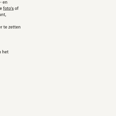
o- en
je
foto's
of
unt,
r te zetten
n het