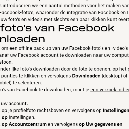
ds introduceren we een aantal methoden voor het maken va
Facebook-foto's, waaronder de integratie van Facebook en
w foto's en video's met slechts een paar klikken kunt over
foto's van Facebook
nloaden
om een offline back-up van uw Facebook-foto's en -video's
 vanaf uw Facebook-account te downloaden naar uw computer
efoon.
nderlijke foto's downloaden door de foto te openen, op het
 puntjes te klikken en vervolgens
Downloaden
(desktop) of
biel) te selecteren.
oto's van Facebook te downloaden, moet je
een verzoek indie
p uw account.
ik op je profielfoto rechtsboven en vervolgens op
Instellinge
k
op
Instellingen.
k
op Accountcentrum
en vervolgens
op Uw gegevens en