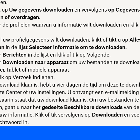
en.
ik op
Uw gegevens downloaden
en vervolgens
op Gegevens
 of overdragen.
 de profielen waarvan u informatie wilt downloaden en klik 
al uw profielgegevens wilt downloaden, klikt of tikt u op
Alle
en
in de
lijst Selecteer informatie om te downloaden.
r
Berichten
in de lijst en klik of tik
op Volgende.
r
Downloaden naar apparaat
om uw bestanden te downloa
, tablet of mobiele apparaat.
tik op Verzoek indienen.
wnload klaar is, hebt u vier dagen de tijd om deze te down
s Center of uw instellingen. U ontvangt een e-mailmelding
aarin staat dat uw download klaar is. Om uw bestanden te
, gaat u naar het
gedeelte Beschikbare downloads
van d
 uw
informatie. Klik of tik vervolgens op
Downloaden
en voe
htwoord in.