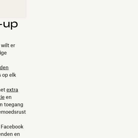
-up
wilt er
ige
nden
s op elk
met
extra
ie
en
en toegang
gemoedsrust
op Facebook
ienden en