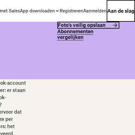
Aan de slag
met Sales
App downloaden
Registreren
Aanmelden
Foto's veilig opslaan
Abonnementen
vergelijken
ook-account
er: er staan
ok-
?
ervoor dat
ze per
rs: het
iveerd.