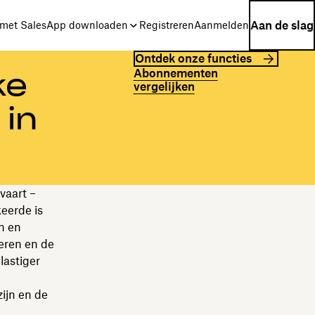
Aan de slag
met Sales
App downloaden
Registreren
Aanmelden
Ontdek onze functies
Abonnementen
ke
vergelijken
 in
vaart –
eerde is
n en
eren en de
lastiger
ijn en de