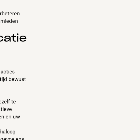
rbeteren.
eamleden
catie
 acties
tijd bewust
e
zelf te
tieve
en en
uw
dialoog
 gevoelens