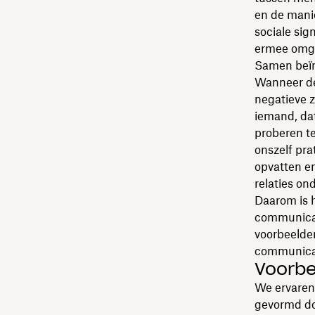
en de mani
sociale si
ermee omga
Samen beï
Wanneer de 
negatieve z
iemand, dat 
proberen te
onszelf pra
opvatten en
relaties on
Daarom is 
communicat
voorbeelden
communica
Voorbe
We ervaren
gevormd doo