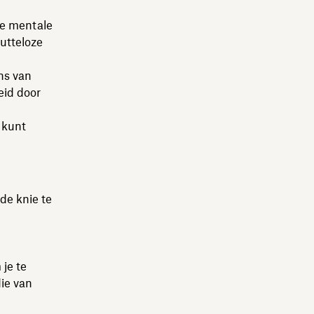
le mentale
nutteloze
ns van
eid door
 kunt
de knie te
je te
ie van