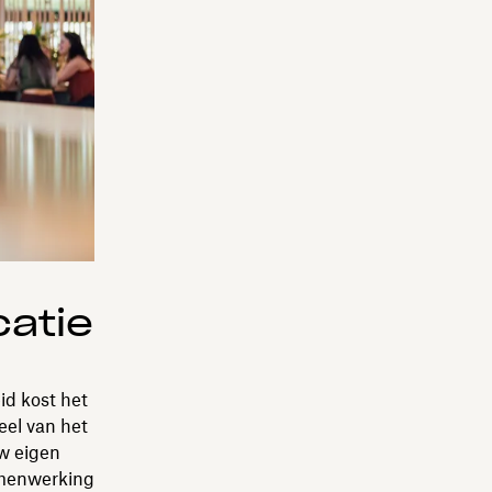
catie
id kost het
eel van het
w eigen
amenwerking