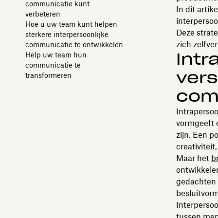
communicatie kunt
In dit arti
verbeteren
interpersoo
Hoe u uw team kunt helpen
Deze strat
sterkere interpersoonlijke
zich zelfve
communicatie te ontwikkelen
Intr
Help uw team hun
communicatie te
vers
transformeren
com
Intrapersoo
vormgeeft e
zijn. Een p
creativitei
Maar het
br
ontwikkele
gedachten 
besluitvor
Interpersoo
tussen men