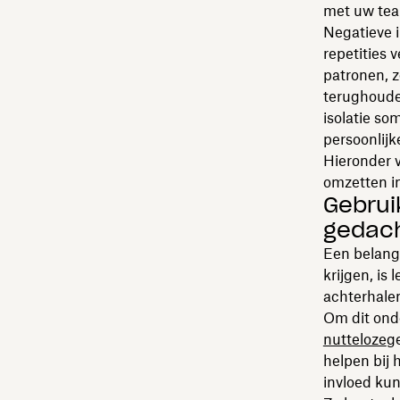
met uw te
Negatieve 
repetities 
patronen, 
terughoude
isolatie so
persoonlijke
Hieronder 
omzetten in
Gebrui
gedac
Een belangr
krijgen, i
achterhale
Om dit onde
nutteloze
g
helpen bij 
invloed kun