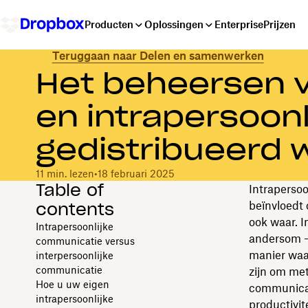
Producten
Oplossingen
Enterprise
Prijzen
Teruggaan naar Delen en samenwerken
Het beheersen v
en intrapersoon
gedistribueerd 
11 min. lezen
•
18 februari 2025
Table of
Intrapersoo
contents
beïnvloedt 
ook waar. 
Intrapersoonlijke
andersom –
communicatie versus
manier waa
interpersoonlijke
communicatie
zijn om met
Hoe u uw eigen
communicati
intrapersoonlijke
productivit