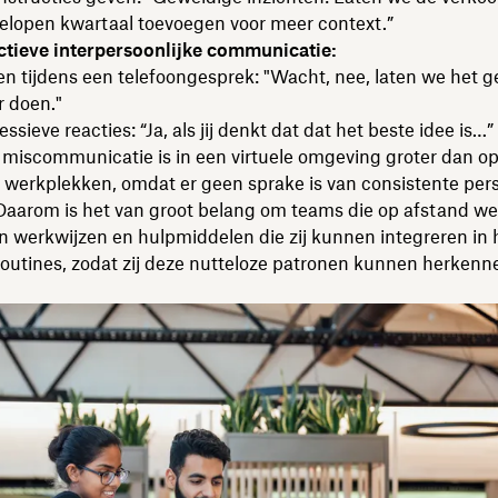
gelopen kwartaal toevoegen voor meer context.”
tieve interpersoonlijke communicatie:
n tijdens een telefoongesprek: "Wacht, nee, laten we het 
r doen."
ssieve reacties: “Ja, als jij denkt dat dat het beste idee is…”
 miscommunicatie is in een virtuele omgeving groter dan o
e werkplekken, omdat er geen sprake is van consistente pers
 Daarom is het van groot belang om teams die op afstand we
n werkwijzen en hulpmiddelen die zij kunnen integreren in
routines, zodat zij deze nutteloze patronen kunnen herkenn