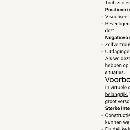
Toch zijn 
Positieve 
Visualiseer 
Bevestigend
dit!"
Negatieve 
Zelfvertro
Uitdagingen
Als we dez
hebben op o
situaties.
Voorbe
In virtuele
belangrijk.
groot versc
Sterke int
Constructi
kunnen we e
Duidelijke 