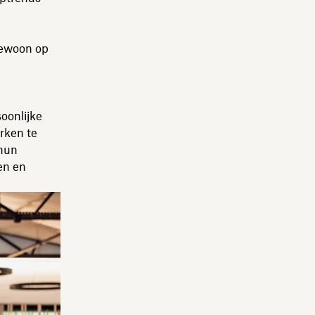
gewoon op
p
oonlijke
rken te
 hun
en en