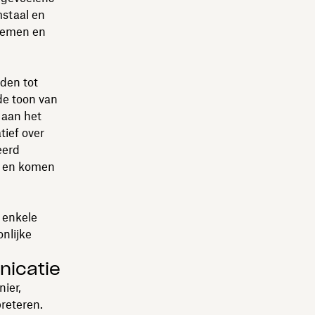
staal en
rnemen en
iden tot
de toon van
t aan het
tief over
eerd
en en komen
 enkele
nlijke
nicatie
ier,
reteren.