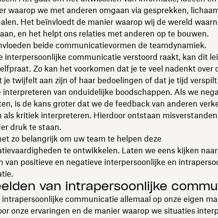
er waarop we met anderen omgaan via gesprekken, lichaam
gnalen. Het beïnvloedt de manier waarop wij de wereld waa
an, en het helpt ons relaties met anderen op te bouwen.
nvloeden beide communicatievormen de teamdynamiek.
interpersoonlijke communicatie verstoord raakt, kan dit le
elfpraat. Zo kan het voorkomen dat je te veel nadenkt over 
je twijfelt aan zijn of haar bedoelingen of dat je tijd verspil
 interpreteren van onduidelijke boodschappen. Als we nega
ten, is de kans groter dat we de feedback van anderen verk
 als kritiek interpreteren. Hierdoor ontstaan misverstand
der druk te staan.
het zo belangrijk om uw team te helpen deze
ievaardigheden te ontwikkelen. Laten we eens kijken naar
 van positieve en negatieve interpersoonlijke en intrapersoo
tie.
elden van intrapersoonlijke commu
 intrapersoonlijke communicatie allemaal op onze eigen man
r onze ervaringen en de manier waarop we situaties interp