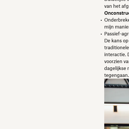
van het af
Onconstruc
Onderbreke
mijn manie
Passief-agre
De kans op
traditionel
interactie.
voorzien va
dagelijkse 
tegengaan.