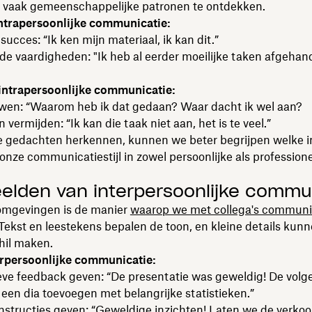
er vaak gemeenschappelijke patronen te ontdekken.
intrapersoonlijke communicatie:
succes: “Ik ken mijn materiaal, ik kan dit.”
e vaardigheden: "Ik heb al eerder moeilijke taken afgehand
intrapersoonlijke communicatie:
uwen: “Waarom heb ik dat gedaan? Waar dacht ik wel aan?
 vermijden: “Ik kan die taak niet aan, het is te veel.”
e gedachten herkennen, kunnen we beter begrijpen welke 
nze communicatiestijl in zowel persoonlijke als profession
elden van interpersoonlijke commu
 omgevingen is de manier
waarop we met collega's commun
Tekst en leestekens bepalen de toon, en kleine details kun
hil maken.
erpersoonlijke communicatie:
eve feedback geven: “De presentatie was geweldig! De volg
en dia toevoegen met belangrijke statistieken.”
instructies geven: “Geweldige inzichten! Laten we de verko