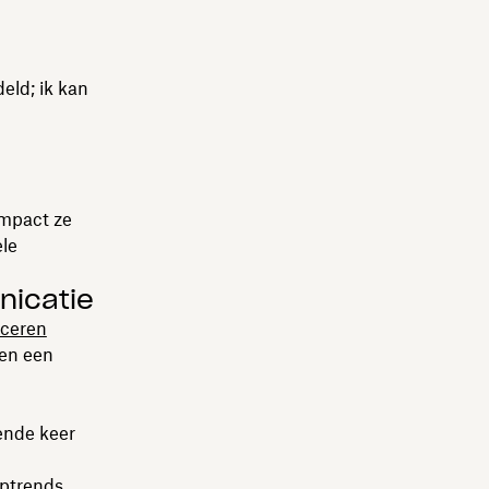
eld; ik kan
impact ze
ele
nicatie
iceren
nen een
ende keer
optrends