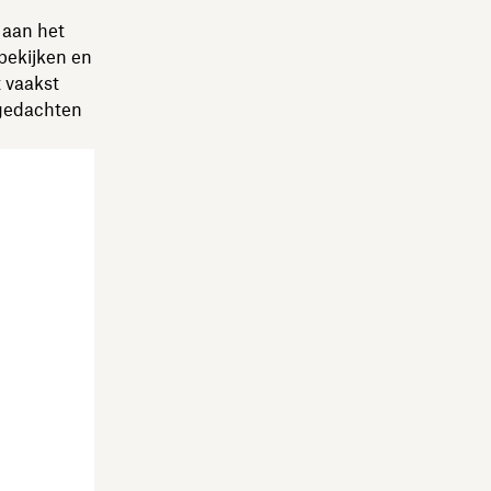
 aan het
 bekijken en
t vaakst
e gedachten