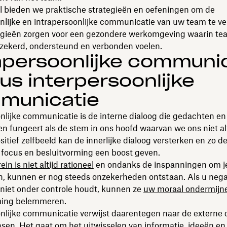
kel bieden we praktische strategieën en oefeningen om de
nlijke en intrapersoonlijke communicatie van uw team te ve
egieën zorgen voor een gezondere werkomgeving waarin t
rzekerd, ondersteund en verbonden voelen.
apersoonlijke communi
us interpersoonlijke
municatie
nlijke communicatie is de interne dialoog die gedachten en
n fungeert als de stem in ons hoofd waarvan we ons niet al
ositief zelfbeeld kan de innerlijke dialoog versterken en zo d
t, focus en besluitvorming een boost geven.
ein is niet altijd rationeel
en ondanks de inspanningen om je
n, kunnen er nog steeds onzekerheden ontstaan. Als u nega
niet onder controle houdt, kunnen ze
uw moraal ondermijn
ming belemmeren.
nlijke communicatie verwijst daarentegen naar de externe 
sen. Het gaat om het uitwisselen van informatie, ideeën en