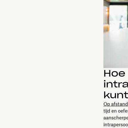
Hoe 
intr
kunt
Op afstand
tijd en oef
aanscherpe
intraperso