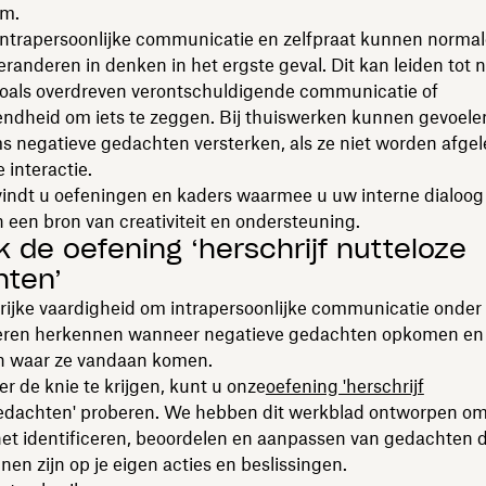
am.
intrapersoonlijke communicatie en zelfpraat kunnen norma
veranderen in denken in het ergste geval. Dit kan leiden tot 
zoals overdreven verontschuldigende communicatie of
ndheid om iets te zeggen. Bij thuiswerken kunnen gevoele
ms negatieve gedachten versterken, als ze niet worden afgel
 interactie.
vindt u oefeningen en kaders waarmee u uw interne dialoog
 een bron van creativiteit en ondersteuning.
k de oefening ‘herschrijf nutteloze
hten’
ijke vaardigheid om intrapersoonlijke communicatie onder 
s leren herkennen wanneer negatieve gedachten opkomen en
n waar ze vandaan komen.
r de knie te krijgen, kunt u onze
oefening 'herschrijf
edachten' proberen. We hebben dit werkblad ontworpen om 
het identificeren, beoordelen en aanpassen van gedachten d
nen zijn op je eigen acties en beslissingen.