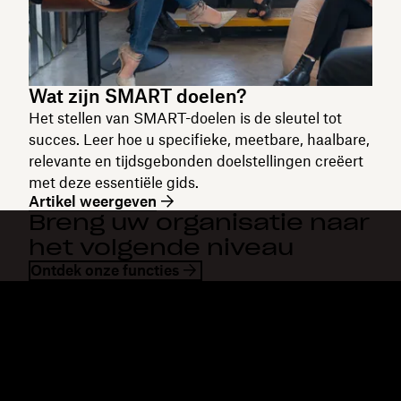
Wat zijn SMART doelen?
Het stellen van SMART-doelen is de sleutel tot
succes. Leer hoe u specifieke, meetbare, haalbare,
relevante en tijdsgebonden doelstellingen creëert
met deze essentiële gids.
Artikel weergeven
Breng uw organisatie naar
het volgende niveau
Ontdek onze functies
Dropbox
Producten
Desktopapp
Plus
Mobiele app
Professional
Integraties
Business
Functies
Enterprise
Oplossingen
Dash