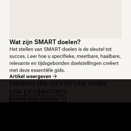
Wat zijn SMART doelen?
Het stellen van SMART-doelen is de sleutel tot
succes. Leer hoe u specifieke, meetbare, haalbare,
relevante en tijdsgebonden doelstellingen creëert
met deze essentiële gids.
Artikel weergeven
Neem de controle over
uw projecten
Ontdek onze functies
Dropbox
Producten
Desktopapp
Plus
Mobiele app
Professional
Integraties
Business