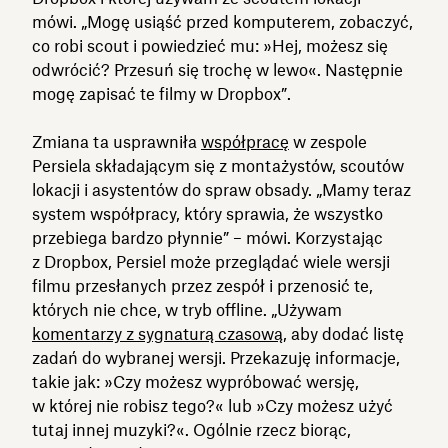
mówi. „Mogę usiąść przed komputerem, zobaczyć,
co robi scout i powiedzieć mu: »Hej, możesz się
odwrócić? Przesuń się trochę w lewo«. Następnie
mogę zapisać te filmy w Dropbox”.
Zmiana ta usprawniła
współpracę
w zespole
Persiela składającym się z montażystów, scoutów
lokacji i asystentów do spraw obsady. „Mamy teraz
system współpracy, który sprawia, że wszystko
przebiega bardzo płynnie” – mówi. Korzystając
z Dropbox, Persiel może przeglądać wiele wersji
filmu przesłanych przez zespół i przenosić te,
których nie chce, w tryb offline. „Używam
komentarzy z sygnaturą czasową
, aby dodać listę
zadań do wybranej wersji. Przekazuję informacje,
takie jak: »Czy możesz wypróbować wersję,
w której nie robisz tego?« lub »Czy możesz użyć
tutaj innej muzyki?«. Ogólnie rzecz biorąc,