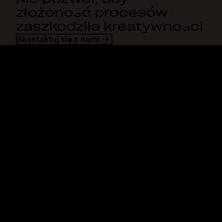
złożoność procesów
zaszkodziła kreatywności
Skontaktuj się z nami
Dropbox
Produkty
Aplikacja komputerowa
Plus
Aplikacja mobilna
Professional
Integracje
Business
Funkcje
Enterprise
Rozwiązania
Dash
Bezpieczeństwo
DocSend
Wcześniejszy dostęp
Dropbox Sign
Szablony
Reclaim.ai
Bezpłatne narzędzia
Taryfy
Aktualizacje produktów
Funkcje
Pomoc techniczna
Przesyłaj duże pliki
Centrum pomocy
Wysyłanie długich filmów
Skontaktuj się z nami
Przechowywanie zdjęć w
Prywatność i warunki
chmurze
Polityka dotycząca