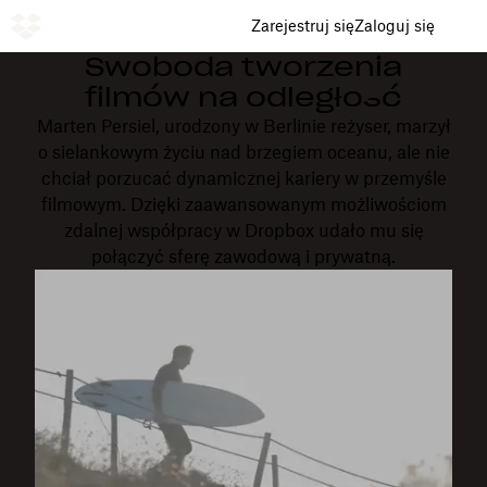
Zarejestruj się
Zaloguj się
Swoboda tworzenia
filmów na odległość
Marten Persiel, urodzony w Berlinie reżyser, marzył
o sielankowym życiu nad brzegiem oceanu, ale nie
chciał porzucać dynamicznej kariery w przemyśle
filmowym. Dzięki zaawansowanym możliwościom
zdalnej współpracy w Dropbox udało mu się
połączyć sferę zawodową i prywatną.