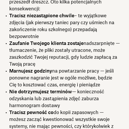
przeszedł dreszcz. Oto kilka potencjalnych
konsekwencji:
Tracisz niezastąpione chwile
– te wyjątkowe
zdjęcia (jak pierwszy taniec pary czy uśmiech na
zakończenie roku szkolnego) przepadają
bezpowrotnie
Zaufanie Twojego klienta zostaje
nadszarpnięte —
tłumaczenie, że pliki zostały utracone, może
zaszkodzić Twojej reputacji, gdy ludzie zapłacą za
Twoją pracę
Marnujesz godziny
na powtarzanie pracy — jeśli
ponowne nagranie jest w ogóle możliwe, będzie
Cię to kosztować czas, energię i pieniądze
Nie dotrzymujesz terminów
— konieczność
odzyskania lub zastąpienia zdjęć zaburza
harmonogram dostawy
Tracisz pewność co
do kopii zapasowych —
możesz zacząć kwestionować wszystkie swoje
systemy, nie mając pewności, czy którykolwiek z