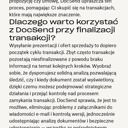
propozycję czy umowę, DocSend upraszcza ten
proces, pomagając Ci skupić się na transakcjach,
które mają największe znaczenie.
Dlaczego warto korzystać
z DocSend przy finalizacji
transakcji?
Wysyłanie prezentacji i ofert sprzedaży to dopiero
początek cyklu transakcji. Zbyt często transakcje
pozostają niesfinalizowane z powodu braku
informacji na temat kolejnych kroków. Wyobraź
sobie, że dysponujesz solidną analizą pozwalającą
śledzić, czy i kiedy dokument został wyświetlony,
dzięki czemu możesz podejmować strategiczne
działania i przejąć kontrolę nad procesem
zamykania transakcji. DocSend sprawia, że jest to
możliwe, eliminując problemy z załącznikami do
wiadomości e-mail i kontrolą wersji, jednocześnie
udostępniając analizę dokumentów i bezpieczne
udostępnianie — wszystko za pośrednictwem