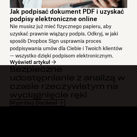
Jak podpisać dokument PDF i uzyskać
podpisy elektroniczne online
Nie musisz już mieć fizycznego papieru, aby
uzyskać prawnie wiążący podpis. Odkryj, w jaki
sposób Dropbox Sign usprawnia proces
podpisywania umów dla Ciebie i Twoich klientów
— wszystko dzięki podpisom elektronicznym.
Wyświetl artykuł
Bezpieczne
udostępnianie z analizą w
czasie rzeczywistym na
wyciągnięcie ręki
Wypróbuj DocSend
Dropbox
Produkty
Aplikacja komputerowa
Plus
Aplikacja mobilna
Professional
Integracje
Business