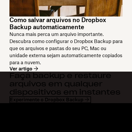
Como salvar arquivos no Dropbox
Backup automaticamente
Nunca mais perca um arquivo importante.
Descubra como configurar o Dropbox Backup para
que os arquivos e pastas do seu PC, Mac ou
unidade externa sejam automaticamente copiados
para a nuvem.
Ver artigo
Faça backup e restaure
arquivos em qualquer
dispositivos em instantes
Experimente o Dropbox Backup
Dropbox
Produtos
Aplicativo para desktop
Plus
Aplicativos móveis
Professional
Integrações
Business