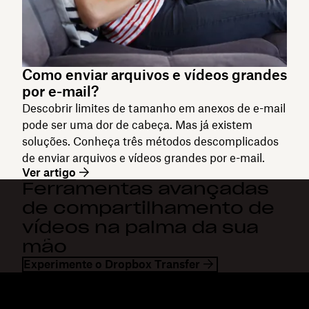
Como enviar arquivos e vídeos grandes
por e-mail?
Descobrir limites de tamanho em anexos de e-mail
pode ser uma dor de cabeça. Mas já existem
soluções. Conheça três métodos descomplicados
de enviar arquivos e vídeos grandes por e-mail.
Ver artigo
Ferramentas avançadas
de compartilhamento de
vídeos na palma da sua
mão
Experimente o Dropbox Transfer
Dropbox
Produtos
Aplicativo para desktop
Plus