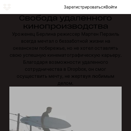
Зарегистрироваться
Войти
Свобода удаленного
кинопроизводства
Уроженец Берлина режиссер Мартен Перзиль
всегда мечтал о беззаботной жизни на
океанском побережье, но не хотел оставлять
свою успешную кинематографическую карьеру.
Благодаря возможности удаленного
сотрудничества в Dropbox, он смог
осуществить мечту, не жертвуя любимым
делом.