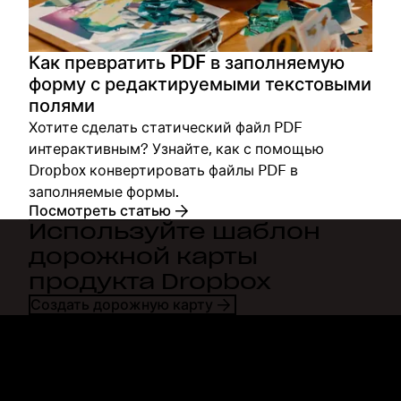
Как превратить PDF в заполняемую
форму с редактируемыми текстовыми
полями
Хотите сделать статический файл PDF
интерактивным? Узнайте, как с помощью
Dropbox конвертировать файлы PDF в
заполняемые формы.
Посмотреть статью
Используйте шаблон
дорожной карты
продукта Dropbox
Создать дорожную карту
Dropbox
Продукты
Программа для
Plus
компьютера
Professional
Мобильное приложение
Business