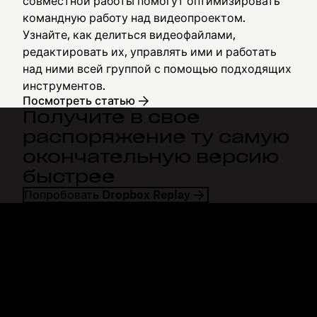
совместной работы помогут оптимизировать
командную работу над видеопроектом.
Узнайте, как делиться видеофайлами,
редактировать их, управлять ими и работать
над ними всей группой с помощью подходящих
инструментов.
Посмотреть статью
Получите в свое
распоряжение ту самую
окончательную версию
быстрее
Попробовать Dropbox Replay
Dropbox
Продукты
Программа для
Plus
компьютера
Professional
Мобильное приложение
Business
Интеграция
Enterprise
Функции
Dash
Решения
DocSend