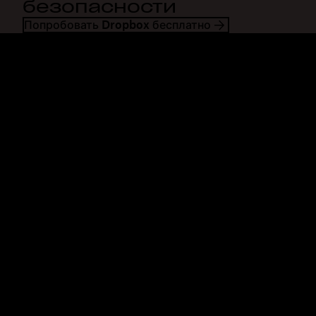
безопасности
Попробовать Dropbox бесплатно
Dropbox
Продукты
Программа для
Plus
компьютера
Professional
Мобильное приложение
Business
Интеграция
Enterprise
Функции
Dash
Решения
DocSend
Безопасность
Dropbox Sign
Ранний доступ
Reclaim.ai
Шаблоны
Тарифные планы
Бесплатные инструменты
Обновления продуктов
Функции
Поддержка
Отправка больших файлов
Справочный центр
Отправка длинных видео
Связаться с нами
Облачное хранилище для
Конфиденциальность и
фотографий
условия
Безопасная передача
Политика использования
файлов
файлов cookie