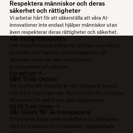
Respektera människor och deras
säkerhet och rättigheter
Vi arbetar hårt för att säkerställa att våra AI-
innovationer inte endast hjälper människor utan
även respekterar deras rättigheter och säkerhet.
Vår integritetspolicy
I vår integritetspolicy beskrivs det hur vi samlar in,
använder och hanterar personuppgifter när
besökare använder våra webbplatser,
programvaror och tjänster.
Läs policyn
Vårt Trust Center
Att skydda ditt material är vårt viktigaste ansvar,
och vi har tagit fram vårt Trust Center för att skapa
förtroende för vad vi kan göra tillsammans.
Gå till Trust Center
Vår resurs för AI-transparens
Utforska de stora språkmodellerna (LLM) bakom
våra AI-produkter och funktioner, organiserade