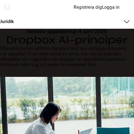
Registrera dig
Logga in
Juridik
Senaste uppdatering: 4 april 2025
Dropbox AI-principer
Miljontals kunder anförtror Dropbox med sina viktigaste dokument
och uppgifter. Vi tar detta ansvar på allvar, och våra AI-principer
säkerställer att vi uppfyller vårt åtagande att upprätthålla kundernas
förtroende både idag och under de kommande åren.