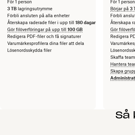
För 1 person
För 1 person 
3 TB
lagringsutrymme
Börjar på
3 
Förbli ansluten på alla enheter
Förbli anslu
Återskapa raderade filer i upp till
180 dagar
Återskapa ra
Gör filöverföringar på upp till
100 GB
Gör filöverf
Redigera PDF-filer och få signaturer
Redigera PDF
Varumärkesprofilera dina filer att dela
Varumärkespr
Lösenordsskydda filer
Lösenordssk
Skaffa team
Hantera te
Skapa grupp
Administrat
Så 