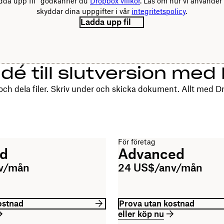
dda upp fil” godkänner du
Dropbox villkor
. Läs om hur vi använder
skyddar dina uppgifter i vår
integritetspolicy
.
Ladda upp fil
idé till slutversion me
och dela filer. Skriv under och skicka dokument. Allt med D
För företag
rd
Advanced
nv/mån
24 US$/anv/mån
ostnad
Prova utan kostnad
eller köp nu