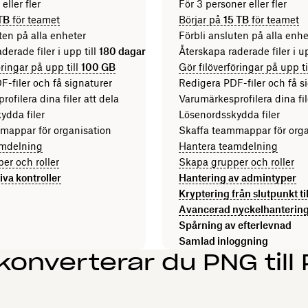
eller fler
För 3 personer eller fler
TB
för teamet
Börjar på
15 TB
för teamet
ten på alla enheter
Förbli ansluten på alla enhe
derade filer i upp till
180 dagar
Återskapa raderade filer i up
öringar på upp till
100 GB
Gör filöverföringar på upp ti
-filer och få signaturer
Redigera PDF-filer och få s
ofilera dina filer att dela
Varumärkesprofilera dina fil
ydda filer
Lösenordsskydda filer
mappar för organisation
Skaffa teammappar för orga
amdelning
Hantera teamdelning
er och roller
Skapa grupper och roller
iva kontroller
Hantering av admintyper
Kryptering från slutpunkt ti
Avancerad nyckelhanterin
Spårning av efterlevnad
Samlad inloggning
konverterar du PNG till