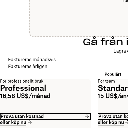
”La
Gå från 
Lagra 
Välj faktureringscykel
Faktureras månadsvis
Faktureras årligen
Populärt
För professionellt bruk
För team
Professional
Standa
16,58 US$/månad
15 US$/a
Prova utan kostnad
Prova utan k
eller köp nu
eller köp nu