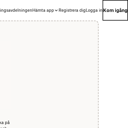
Kom igång
ningsavdelningen
Hämta app
Registrera dig
Logga in
cka på