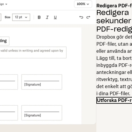
Redigera PDF-f
Redigera 
sekunder
PDF-redig
Dropbox gör det
PDF-filer, utan 
eller använda 
Lägg till, ta bo
inbyggda PDF-re
anteckningar ell
ritverktyg, tex
det enkelt att g
i dina PDF-filer.
Utforska PDF-r