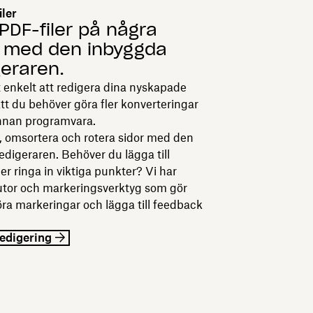
iler
PDF-filer på några
 med den inbyggda
eraren.
 enkelt att redigera dina nyskapade
att du behöver göra fler konverteringar
annan programvara.
rt, omsortera och rotera sidor med den
digeraren. Behöver du lägga till
er ringa in viktiga punkter? Vi har
trutor och markeringsverktyg som gör
öra markeringar och lägga till feedback
edigering