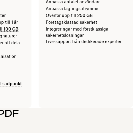
Anpassa antalet användare
Anpassa lagringsutrymme
ter
Överför upp till
250 GB
p till
1 år
Företagsklassad säkerhet
ll
100 GB
Integreringar med förstklassiga
säkerhetslösningar
ignaturer
Live-support från dedikerade experter
er att dela
nisation
ll slutpunkt
g
 PDF