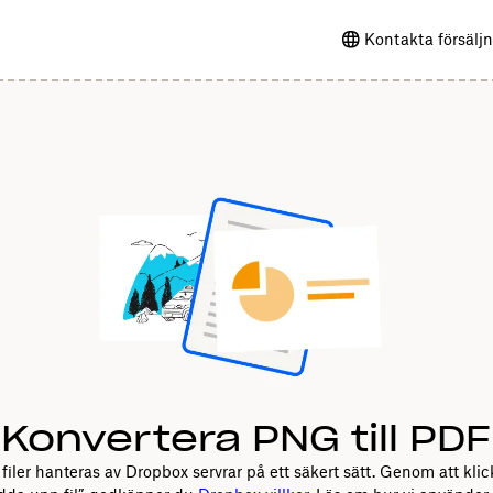
Kontakta försälj
Konvertera PNG till PDF
filer hanteras av Dropbox servrar på ett säkert sätt. Genom att kli