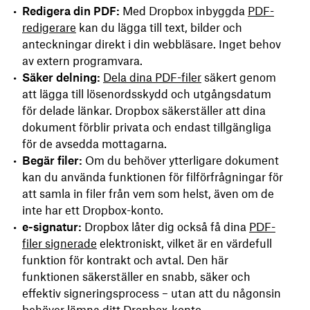
Redigera din PDF:
Med Dropbox inbyggda
PDF-
redigerare
kan du lägga till text, bilder och
anteckningar direkt i din webbläsare. Inget behov
av extern programvara.
Säker delning:
Dela dina PDF-filer
säkert genom
att lägga till lösenordsskydd och utgångsdatum
för delade länkar. Dropbox säkerställer att dina
dokument förblir privata och endast tillgängliga
för de avsedda mottagarna.
Begär filer:
Om du behöver ytterligare dokument
kan du använda funktionen för filförfrågningar för
att samla in filer från vem som helst, även om de
inte har ett Dropbox-konto.
e-signatur:
Dropbox låter dig också få dina
PDF-
filer signerade
elektroniskt, vilket är en värdefull
funktion för kontrakt och avtal. Den här
funktionen säkerställer en snabb, säker och
effektiv signeringsprocess – utan att du någonsin
behöver lämna ditt Dropbox-konto.