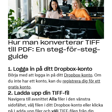
Hur man konverterar TIFF
till PDF: En steg-för-steg-
guide
1. Logga in på ditt Dropbox-konto
Börja med att logga in på ditt
Dropbox-konto
. Om
du inte har ett konto, kan du
registrera dig för ett
gratis konto
.
2. Ladda upp din TIFF-fil
Navigera till avsnittet
Alla
filer i den vänstra
sidofältet, välj filen i ditt Dropbox-konto eller klicka
på Ladda upp filer och
välj
TIFF-filen från din