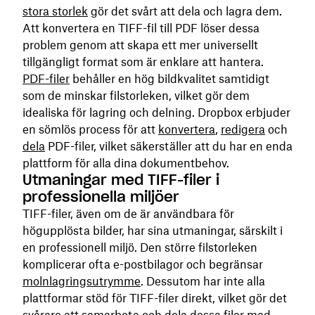
stora storlek
gör det svårt att dela och lagra dem.
Att konvertera en TIFF-fil till PDF löser dessa
problem genom att skapa ett mer universellt
tillgängligt format som är enklare att hantera.
PDF-filer
behåller en hög bildkvalitet samtidigt
som de minskar filstorleken, vilket gör dem
idealiska för lagring och delning. Dropbox erbjuder
en sömlös process för att
konvertera
,
redigera
och
dela
PDF-filer, vilket säkerställer att du har en enda
plattform för alla dina dokumentbehov.
Utmaningar med TIFF-filer i
professionella miljöer
TIFF-filer, även om de är användbara för
högupplösta bilder, har sina utmaningar, särskilt i
en professionell miljö. Den större filstorleken
komplicerar ofta e-postbilagor och begränsar
molnlagringsutrymme
. Dessutom har inte alla
plattformar stöd för TIFF-filer direkt, vilket gör det
svårare att samarbeta och dela dessa filer med