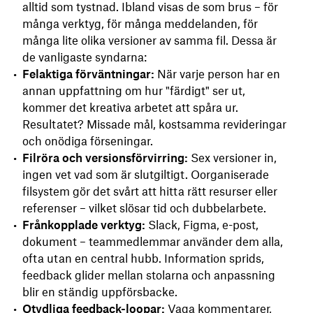
alltid som tystnad. Ibland visas de som brus – för
många verktyg, för många meddelanden, för
många lite olika versioner av samma fil. Dessa är
de vanligaste syndarna:
Felaktiga förväntningar:
När varje person har en
annan uppfattning om hur "färdigt" ser ut,
kommer det kreativa arbetet att spåra ur.
Resultatet? Missade mål, kostsamma revideringar
och onödiga förseningar.
Filröra och versionsförvirring:
Sex versioner in,
ingen vet vad som är slutgiltigt. Oorganiserade
filsystem gör det svårt att hitta rätt resurser eller
referenser – vilket slösar tid och dubbelarbete.
Frånkopplade verktyg:
Slack, Figma, e-post,
dokument – ​​teammedlemmar använder dem alla,
ofta utan en central hubb. Information sprids,
feedback glider mellan stolarna och anpassning
blir en ständig uppförsbacke.
Otydliga feedback-loopar:
Vaga kommentarer,