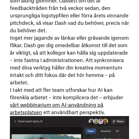
som aldrig glömmer. Oavsett om det är
feedbacktråden från två veckor sedan, den
ursprungliga logotypfilen eller förra årets vinnande
pitchdeck, så visar Dash vad du behöver, precis när
du behöver det.
Inget mer jagande av länkar eller grävande igenom
flikar. Dash ger dig omedelbar åtkomst till det som
är viktigt, så att kollegor kan hålla sig uppdaterade
– inte fastna i administrationen. Att synkronisera
med dina verktyg håller din kreativa momentum
intakt och ditt fokus där det hör hemma – på
arbetet.
I takt med att fler team utforskar hur AI kan
förenkla arbetet – inte komplicera det – erbjuder
vårt webbinarium om AI-användning på
arbetsplatsen
ett användbart perspektiv.