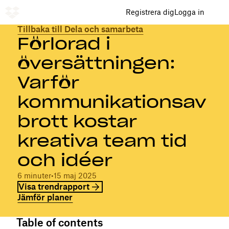
Registrera dig
Logga in
Tillbaka till Dela och samarbeta
Förlorad i
översättningen:
Varför
kommunikationsav
brott kostar
kreativa team tid
och idéer
6 minuter
•
15 maj 2025
Visa trendrapport
Jämför planer
Table of contents