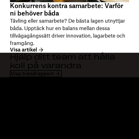
Konkurrens kontra samarbete: Varför
ni behöver båda
Tävling eller samarbete? De bästa lagen utnyttjar
båda. Upptäck hur en balans mellan dessa
tillvägagångssätt driver innovation, lagarbete och
framgång.
Visa artikel
Hjälp ditt team att hålla
koll på varandra
Visa trendrapport
Dropbox
Produkter
Klienten
Plus
Mobilapp
Professional
Integreringar
Business
Funktioner
Enterprise
Lösningar
Dash
Säkerhet
DocSend
Tidig åtkomst
Dropbox Sign
Mallar
Reclaim.ai