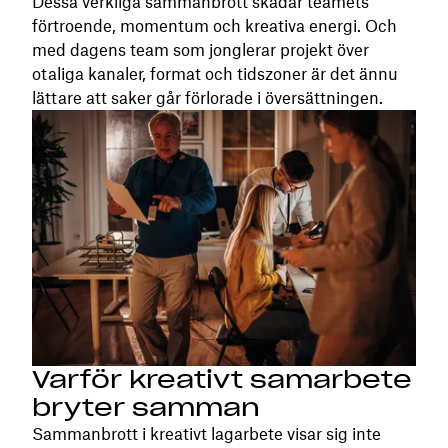
Dessa verkliga sammanbrott skadar teamets
förtroende, momentum och kreativa energi. Och
med dagens team som jonglerar projekt över
otaliga kanaler, format och tidszoner är det ännu
lättare att saker går förlorade i översättningen.
Varför kreativt samarbete
bryter samman
Sammanbrott i kreativt lagarbete visar sig inte