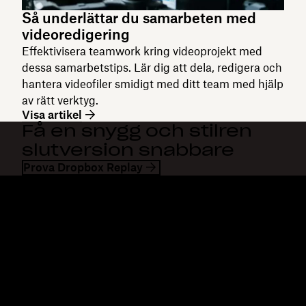
Så underlättar du samarbeten med
videoredigering
Effektivisera teamwork kring videoprojekt med
dessa samarbetstips. Lär dig att dela, redigera och
hantera videofiler smidigt med ditt team med hjälp
av rätt verktyg.
Visa artikel
Få en snygg och stilren
slutversion snabbare
Prova Dropbox Replay
Dropbox
Produkter
Klienten
Plus
Mobilapp
Professional
Integreringar
Business
Funktioner
Enterprise
Lösningar
Dash
Säkerhet
DocSend
Tidig åtkomst
Dropbox Sign
Mallar
Reclaim.ai