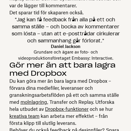
var de lägger till kommentarer.
Det sparar tid för skaparen också.
"Jag kan få feedback från alla på ett och
samma ställe – och bocka av kommentarer
som lösta – utan att e-posttrådar cirkulerar
och sammanhang går förlorat."
Daniel Jackson
Grundare och ägare av foto- och
videoproduktionsföretaget Embassy: Interactive.
Gör mer än att bara lagra
med Dropbox
Du kan göra mer än bara lagra med Dropbox –
förvara dina mediefiler, leveranser och
granskningsarbetsflöden på ett och samma ställe
med
molnlagring
, Transfer och Replay. Utforska
hela utbudet av
Dropbox-funktioner
och se hur
kreativa team
kan arbeta mer effektivt – från
första klipp till slutlig leverans.
Behöver du också feedback på designfiler? Spara