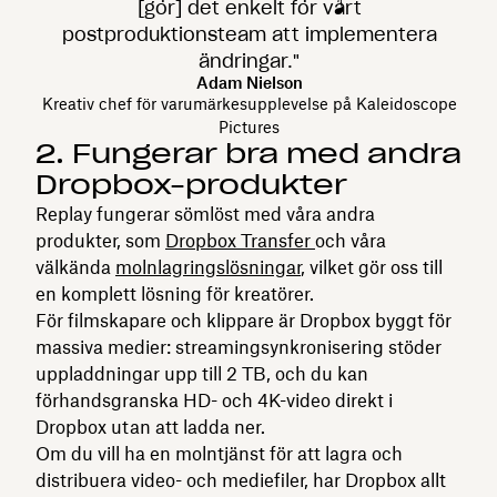
[gör] det enkelt för vårt
postproduktionsteam att implementera
ändringar."
Adam Nielson
Kreativ chef för varumärkesupplevelse på Kaleidoscope
Pictures
2. Fungerar bra med andra
Dropbox-produkter
Replay fungerar sömlöst med våra andra
produkter, som
Dropbox Transfer
och våra
välkända
molnlagringslösningar
, vilket gör oss till
en komplett lösning för kreatörer.
För filmskapare och klippare är Dropbox byggt för
massiva medier: streamingsynkronisering stöder
uppladdningar upp till 2 TB, och du kan
förhandsgranska HD- och 4K-video direkt i
Dropbox utan att ladda ner.
Om du vill ha en molntjänst för att lagra och
distribuera video- och mediefiler, har Dropbox allt