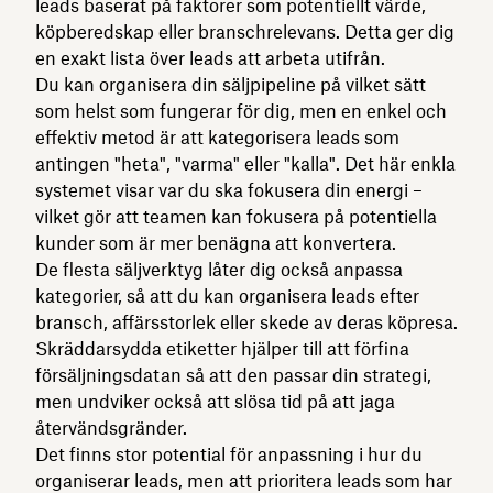
leads baserat på faktorer som potentiellt värde,
köpberedskap eller branschrelevans. Detta ger dig
en exakt lista över leads att arbeta utifrån.
Du kan organisera din säljpipeline på vilket sätt
som helst som fungerar för dig, men en enkel och
effektiv metod är att kategorisera leads som
antingen "heta", "varma" eller "kalla". Det här enkla
systemet visar var du ska fokusera din energi –
vilket gör att teamen kan fokusera på potentiella
kunder som är mer benägna att konvertera.
De flesta säljverktyg låter dig också anpassa
kategorier, så att du kan organisera leads efter
bransch, affärsstorlek eller skede av deras köpresa.
Skräddarsydda etiketter hjälper till att förfina
försäljningsdatan så att den passar din strategi,
men undviker också att slösa tid på att jaga
återvändsgränder.
Det finns stor potential för anpassning i hur du
organiserar leads, men att prioritera leads som har