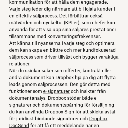
kommunikation för att hålla dem engagerade.
Varje steg leder dig närmare att bli lojala kunder i
en effektiv säljprocess. Det förbättrar också
mätvärden och nyckeltal (KPI:er), som chefer kan
använda för att visa upp sina säljares prestationer
tillsammans med konverteringsfrekvenser.
Att känna till nyanserna i varje steg och optimera
dem kan skapa en bättre och mer kundfokuserad
säljprocess som driver tillväxt och bygger varaktiga
relationer.
När du skickar saker som offerter, kontrakt eller
andra dokument kan Dropbox hjälpa dig att flytta
leads genom säljprocessen. Den gör detta med
funktioner som
e-signaturer
och insikter från
dokumentanalys
. Dropbox stöder både e-
signaturer och dokumentspårning för försäljning –
du kan använda
Dropbox Sign
för att skicka avtal
för juridiskt bindande signaturer och
Dropbox
DocSend
för att få ett meddelande när en