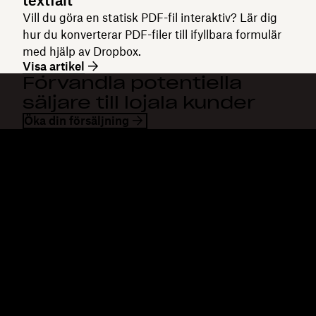
textfält
Vill du göra en statisk PDF-fil interaktiv? Lär dig
hur du konverterar PDF-filer till ifyllbara formulär
med hjälp av Dropbox.
Visa artikel
Förvandla potentiella
säljare till lojala kunder
Öka din försäljning
Dropbox
Produkter
Klienten
Plus
Mobilapp
Professional
Integreringar
Business
Funktioner
Enterprise
Lösningar
Dash
Säkerhet
DocSend
Tidig åtkomst
Dropbox Sign
Mallar
Reclaim.ai
Kostnadsfria verktyg
Planer
Produktuppdateringar
Funktioner
Support