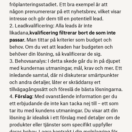
fröplanteringsstadiet. Ett bra exempel är att
någon prenumererar på ett nyhetsbrev, vilket visar
intresse och gör dem till en potentiell lead.
Leadkvalificering: Alla leads är inte
likadana,
kvalificering filtrerar bort de som inte
passar.
Man tittar på kriterier som budget och
behov. Om du vet att leaden har budgeten och
behöver din lösning, så kvalificerar de sig.
Behovsanalys: I detta skede går du in på djupet
med kundernas utmaningar, mål, krav och mer. Ett
inledande samtal, där ni diskuterar smärtpunkter
och andra detaljer, låter er skräddarsy ert
tillvägagångssätt och föreslå de bästa lösningarna.
Förslag
: Med ovanstående information ger du
ett erbjudande de inte kan tacka nej till – ett som
tar itu med kundens utmaningar. Du visar att din
lösning är idealisk i ett förslag med detaljer om de
produkter eller tjänster som specifikt uppfyller
deras behov. Lagra kontrakt i din
molnlagring
för