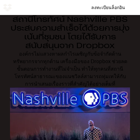
ลงทะเบียน
ล็อกอิน
สถานีโทรทัศน์ Nashville PBS
ประสบความสำเร็จได้ด้วยการมุ่ง
เน้นที่ชุมชน โดยได้รับการ
สนับสนุนจาก Dropbox
องค์กรไม่แสวงหาผลกำไรเผชิญกับข้อจำกัดด้าน
ทรัพยากรจากทุกด้าน เครื่องมือของ Dropbox ช่วยลด
ขั้นตอนการทำงานที่ไม่จำเป็น ทำให้ทุกคนที่สถานี
โทรทัศน์สาธารณะของแนชวิลล์สามารถทุ่มเทให้กับ
การนำเสนอเรื่องราวที่สำคัญได้อย่างเต็มที่