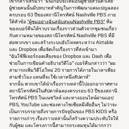
เขากล่าวเสริมว่า “มันเกือบจะเหมือนผู้ช่วยส่วนตัวเลย”
ผู้ช่วยคนนั้นมีบทบาทสำคัญในการพัฒนาแคมเปญฉลอง
ครบรอบ 63 ปีของสถานีโทรทัศน์ Nashville PBS ภาย
ใต้หัวข้อ
"ผู้ชมอย่างฉันสนับสนุนNashville PBS"
ทีม
ของเบอร์คีนได้รวบรวมเรื่องราวส่วนตัวจากชุมชนเกี่ยว
กับความหมายของสถานีโทรทัศน์ Nashville PBS ที่มี
ต่อพวกเขา และสร้างระบบอัปโหลดระหว่าง Airtable
และ Dropbox เพื่อจัดเก็บเรื่องราวที่ส่งเข้ามา
“ฉันใช้ฟีเจอร์ถอดเสียงของ Dropbox และ Dash เพื่อ
ช่วยในการเขียนคำอธิบายวิดีโอ” เบอร์คีนกล่าวว่า “ผม
สามารถเพิ่มวิดีโอใหม่ 20 รายการได้ภายในเวลาเพียง
สามชั่วโมง แทนที่จะใช้เวลาหนึ่งสัปดาห์”
จากนั้น พวกเขาได้นำเรื่องราวเหล่านี้ไปออกอากาศทาง
สถานีโทรทัศน์ในสัปดาห์ฉลองครบรอบ 63 ปีของสถานี
โทรทัศน์ PBS ในแนชวิลล์ และทางออนไลน์ผ่านแอป
PBS, YouTube และช่องทางโซเชียลมีเดียอื่นๆ ไม่ว่าจะ
เป็นการบรรยายถึงรายการปัจจุบันของ PBS KIDS หรือ
รายการเก่าๆ เรื่องราวเหล่านั้นก็สร้างความประทับใจให้
กับผู้ชม และโครงการนี้สามารถระดมทุนได้มากกว่า