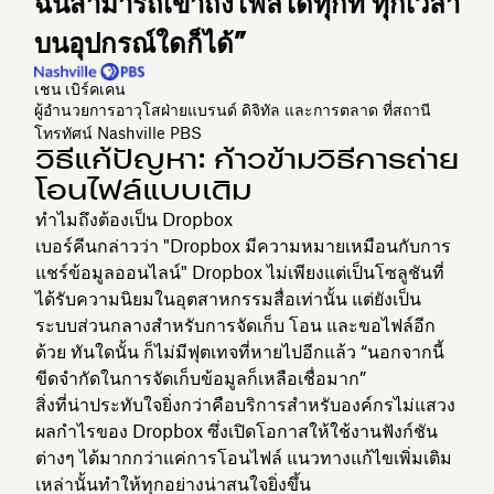
ฉันสามารถเข้าถึงไฟล์ได้ทุกที่ ทุกเวลา
บนอุปกรณ์ใดก็ได้”
เชน เบิร์คเคน
ผู้อำนวยการอาวุโสฝ่ายแบรนด์ ดิจิทัล และการตลาด ที่สถานี
โทรทัศน์ Nashville PBS
วิธีแก้ปัญหา: ก้าวข้ามวิธีการถ่าย
โอนไฟล์แบบเดิม
ทำไมถึงต้องเป็น Dropbox
เบอร์คีนกล่าวว่า "Dropbox มีความหมายเหมือนกับการ
แชร์ข้อมูลออนไลน์" Dropbox ไม่เพียงแต่เป็นโซลูชันที่
ได้รับความนิยมในอุตสาหกรรมสื่อเท่านั้น แต่ยังเป็น
ระบบส่วนกลางสำหรับการจัดเก็บ โอน และขอไฟล์อีก
ด้วย ทันใดนั้น ก็ไม่มีฟุตเทจที่หายไปอีกแล้ว “นอกจากนี้
ขีดจำกัดในการจัดเก็บข้อมูลก็เหลือเชื่อมาก”
สิ่งที่น่าประทับใจยิ่งกว่าคือบริการสำหรับองค์กรไม่แสวง
ผลกำไรของ Dropbox ซึ่งเปิดโอกาสให้ใช้งานฟังก์ชัน
ต่างๆ ได้มากกว่าแค่การโอนไฟล์ แนวทางแก้ไขเพิ่มเติม
เหล่านั้นทำให้ทุกอย่างน่าสนใจยิ่งขึ้น