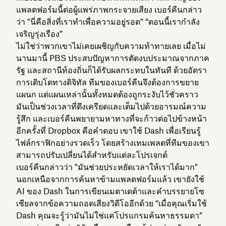
แพลตฟอร์มนี้ต่อผู้แพร่ภาพกระจายเสียง เบอร์คีนกล่าว
ว่า "นี่คือสิ่งที่เราทำเพื่อความอยู่รอด" “ตอนนี้เรากำลัง
เจริญรุ่งเรือง”
ไม่ใช่ว่าพวกเขาไม่เคยเผชิญกับความท้าทายเลย เมื่อไม่
นานมานี้ PBS ประสบปัญหาการตัดงบประมาณจากภาค
รัฐ และสถานีท้องถิ่นก็ได้รับผลกระทบในทันที ด้วยอัตรา
การเติบโตทางดิจิทัล ทีมของเบอร์คีนจึงต้องการขยาย
แผนก แต่แผนเหล่านั้นทั้งหมดต้องถูกระงับไว้ชั่วคราว
มันเป็นช่วงเวลาที่ตึงเครียดและเต็มไปด้วยอารมณ์ความ
รู้สึก และเบอร์คีนพยายามหาทางที่จะก้าวต่อไปข้างหน้า
อีกครั้งที่ Dropbox คือคำตอบ เขาใช้ Dash เพื่อเรียนรู้
ไฟล์กราฟิกอย่างรวดเร็ว โดยสร้างเทมเพลตที่ทีมของเขา
สามารถปรับเปลี่ยนได้สำหรับแต่ละโปรเจกต์
เบอร์คีนกล่าวว่า "มันช่วยประหยัดเวลาให้เราได้มาก"
นอกเหนือจากการค้นหาข้ามแพลตฟอร์มแล้ว เขายังใช้
AI ของ Dash ในการเขียนเมตาเดต้าและคำบรรยายโซ
เชียลจากข้อความถอดเสียงวิดีโออีกด้วย “เมื่อคุณเริ่มใช้
Dash คุณจะรู้ว่ามันไม่ใช่แค่โปรแกรมค้นหาธรรมดา”