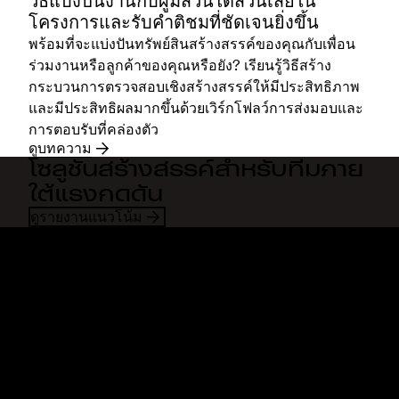
วิธีแบ่งปันงานกับผู้มีส่วนได้ส่วนเสียใน
โครงการและรับคำติชมที่ชัดเจนยิ่งขึ้น
พร้อมที่จะแบ่งปันทรัพย์สินสร้างสรรค์ของคุณกับเพื่อน
ร่วมงานหรือลูกค้าของคุณหรือยัง? เรียนรู้วิธีสร้าง
กระบวนการตรวจสอบเชิงสร้างสรรค์ให้มีประสิทธิภาพ
และมีประสิทธิผลมากขึ้นด้วยเวิร์กโฟลว์การส่งมอบและ
การตอบรับที่คล่องตัว
ดูบทความ
โซลูชันสร้างสรรค์สำหรับทีมภาย
ใต้แรงกดดัน
ดูรายงานแนวโน้ม
Dropbox
ผลิตภัณฑ์
แอปเดสก์ท็อป
Plus
แอปสำหรับอุปกรณ์เคลื่อนที่
Professional
การผสานการทำงาน
Business
คุณสมบัติ
Enterprise
โซลูชัน
Dash
การรักษาความปลอดภัย
DocSend
การเข้าถึงก่อนใคร
Dropbox Sign
แม่แบบ
Reclaim.ai