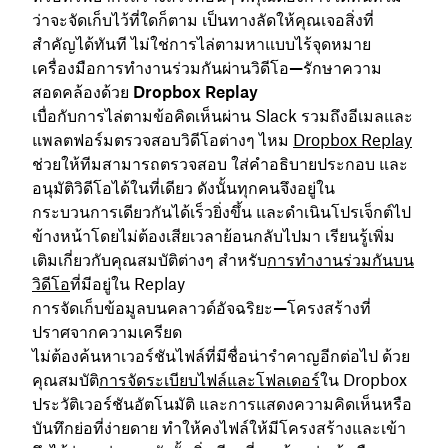
ว่าจะจัดเก็บไว้ที่ใดก็ตาม เป็นทางลัดให้คุณเจอสิ่งที่
สำคัญได้ทันที ไม่ใช่การไล่ตามหาแบบไร้จุดหมาย
เครื่องมือการทำงานร่วมกันผ่านวิดีโอ—รักษาความ
สอดคล้องด้วย Dropbox Replay
เบื่อกับการไล่ตามข้อคิดเห็นผ่าน Slack รวมถึงอีเมลและ
แพลตฟอร์มตรวจสอบวิดีโอต่างๆ ไหม
Dropbox
Replay
ช่วยให้ทีมสามารถตรวจสอบ ใส่คำอธิบายประกอบ และ
อนุมัติวิดีโอได้ในที่เดียว ดังนั้นทุกคนจึงอยู่ใน
กระบวนการเดียวกันได้เร็วยิ่งขึ้น และดำเนินโปรเจ็กต์ไป
ข้างหน้าโดยไม่ต้องเสียเวลาย้อนกลับไปมา เรียนรู้เพิ่ม
เติมเกี่ยวกับคุณสมบัติต่างๆ สำหรับ
การทำงานร่วมกันบน
วิดีโอ
ที่มีอยู่ใน Replay
การจัดเก็บข้อมูลบนคลาวด์อัจฉริยะ—โครงสร้างที่
ปราศจากความเครียด
ไม่ต้องค้นหาเวอร์ชันไฟล์ที่มีชื่อน่ารำคาญอีกต่อไป ด้วย
คุณสมบัติ
การจัดระเบียบไฟล์และโฟลเดอร์
ใน Dropbox
ประวัติเวอร์ชันอัตโนมัติ และการแสดงความคิดเห็นหรือ
บันทึกย่อที่ง่ายดาย ทำให้คงไฟล์ให้มีโครงสร้างและเข้า