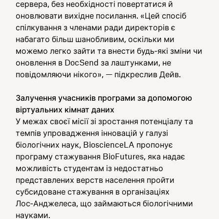
сервера, без необхідності повертатися й
оновлювати вихідне посилання. «Цей спосіб
спілкування з членами ради директорів є
набагато більш шанобливим, оскільки ми
можемо легко зайти та внести будь‑які зміни чи
оновлення в DocSend за лаштунками, не
повідомляючи нікого», — підкреслив Дейв.
Залучення учасників програми за допомогою
віртуальних кімнат даних
У межах своєї місії зі зростання потенціалу та
темпів упровадження інновацій у галузі
біологічних наук, BioscienceLA пропонує
програму стажування BioFutures, яка надає
можливість студентам із недостатньо
представлених верств населення пройти
субсидоване стажування в організаціях
Лос‑Анджелеса, що займаються біологічними
науками.