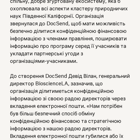
спільну, добре згуртовану екосистему, яка б
охоплювала всі аспекти кластеру природничих
наук Південної Каліфорнії. Організація
звернулася до DocSend, щоб мати можливість
безпечно ділитися конфіденційною фінансовою
інформацією з членами правління, поширювати
інформацію про програму серед її учасників та
укладати партнерські угоди з
організаціями‑учасниками.
До створення DocSend Девід Вілан, генеральний
директор BioscienceLA, зазначив, що
організація ділитиметься конфіденційною
інформацією зі своєю радою директорів через
вкладення електронної пошти. «Нам потрібен
був більш безпечний спосіб обміну
конфіденційною фінансовою та стратегічною
інформацією з нашою радою директорів.
Вкладення електронної пошти губилися або їх