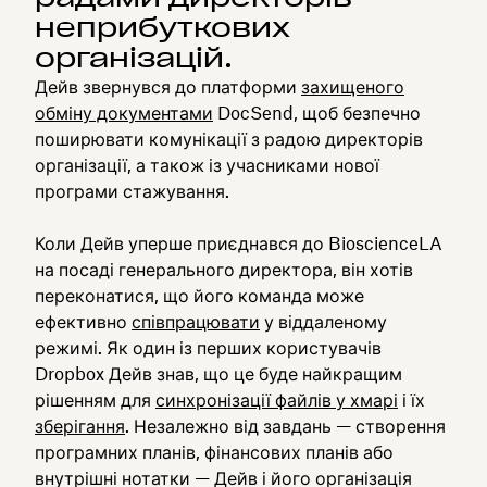
неприбуткових
організацій.
Дейв звернувся до платформи
захищеного
обміну документами
DocSend, щоб безпечно
поширювати комунікації з радою директорів
організації, а також із учасниками нової
програми стажування.
Коли Дейв уперше приєднався до BioscienceLA
на посаді генерального директора, він хотів
переконатися, що його команда може
ефективно
співпрацювати
у віддаленому
режимі. Як один із перших користувачів
Dropbox Дейв знав, що це буде найкращим
рішенням для
синхронізації файлів у хмарі
і їх
зберігання
. Незалежно від завдань — створення
програмних планів, фінансових планів або
внутрішні нотатки — Дейв і його організація