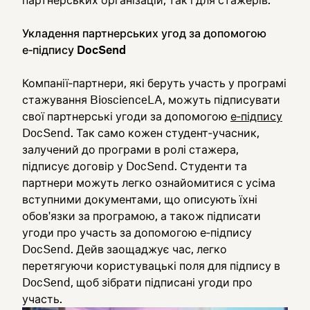
партнерських організацій, так і для стажерів.
Укладення партнерських угод за допомогою
е‑підпису DocSend
Компанії‑партнери, які беруть участь у програмі
стажування BioscienceLA, можуть підписувати
свої партнерські угоди за допомогою
е‑підпису
DocSend. Так само кожен студент‑учасник,
залучений до програми в ролі стажера,
підписує договір у DocSend. Студенти та
партнери можуть легко ознайомитися с усіма
вступними документами, що описують їхні
обов'язки за програмою, а також підписати
угоди про участь за допомогою е‑підпису
DocSend. Дейв заощаджує час, легко
перетягуючи користувацькі поля для підпису в
DocSend, щоб зібрати підписані угоди про
участь.