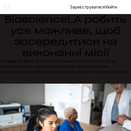
Зареєструватися
Увійти
BioscienceLA робить
усе можливе, щоб
зосередитися на
виконанні місії
Завдяки Dropbox та DocSend компанія BioscienceLA може
зосередитися на своїй некомерційній місії та безпечно
обмінюватися конфіденційною інформацією із зовнішнім світом.