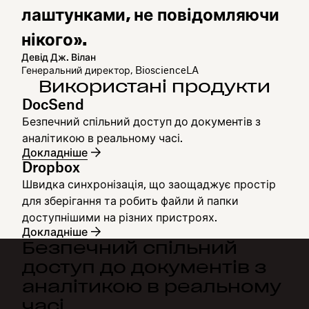
лаштунками, не повідомляючи
нікого».
Девід Дж. Вілан
Генеральний директор, BioscienceLA
Використані продукти
DocSend
Безпечний спільний доступ до документів з
аналітикою в реальному часі.
Докладніше
Dropbox
Швидка синхронізація, що заощаджує простір
для зберігання та робить файли й папки
доступнішими на різних пристроях.
Докладніше
Безпечний спільний
доступ до документів з
аналітикою в реальному
часі.