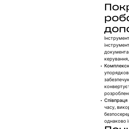
Пок
роб
доп
Інструмент
інструмент
документам
керування,
Комплексн
упорядкову
забезпечую
конвертуєт
розроблен
Співпраця 
часу, вико
безпосеред
однаково і