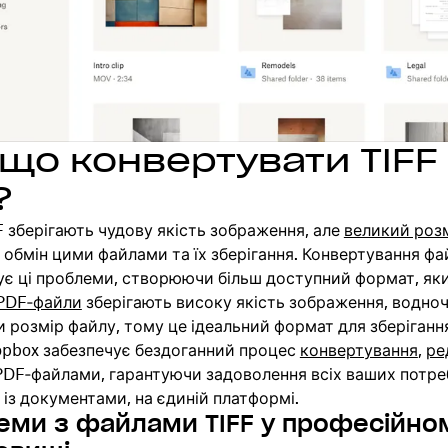
що конвертувати TIFF
?
 зберігають чудову якість зображення, але
великий роз
обмін цими файлами та їх зберігання. Конвертування фа
ує ці проблеми, створюючи більш доступний формат, як
PDF‑файли
зберігають високу якість зображення, водно
розмір файлу, тому це ідеальний формат для зберіганн
opbox забезпечує бездоганний процес
конвертування
,
ре
DF‑файлами, гарантуючи задоволення всіх ваших потре
 із документами, на єдиній платформі.
еми з файлами TIFF у професійно