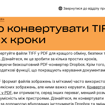
Звернутися до відділу п
ня»
 конвертувати TIF
их кроки
ертуйте файли TIFF у PDF для кращого обміну, безпеки 
. Дізнайтеся, як це зробити за кілька простих кроків,
вуючи безкоштовний PDF-конвертер Dropbox. Крім того,
одаткові функції, що покращують керування документам
 (формат файлів зображень із мітками) часто використ
оякісних зображень, але ними важко керувати.
Конверту
 у PDF
, ви отримаєте, серед інших переваг, менший розм
умісність між пристроями. Дізнайтеся, як конвертувати
 за допомогою вбудованих інструментів Dropbox та змін