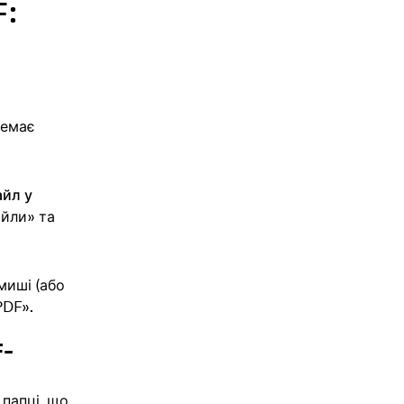
:
немає
айл
у
йли» та
миші (або
DF».
F-
 папці, що