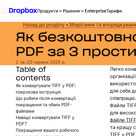
Продукти
Рішення
Enterprise
Тарифи
Назад до розділу «Зберігання та впорядкуван
Як безкоштовно
PDF за 3 прост
2 хв.
•
23 червня 2025 р.
Table of
Легко конв
contents
організації
використо
Як конвертувати TIFF у PDF:
для себе д
покрокова інструкція
співпрацю.
Що робити після конвертації:
покращення та обмін PDF-
Файли TIFF
файлами
для висок
Навіщо конвертувати TIFF у
файли TIFF
PDF?
та кращу с
Покращення вашого робочого
TIFF у PDF