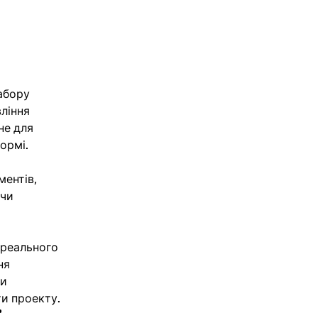
абору
вління
не для
ормі.
ментів,
 чи
 реального
ня
ди
ти проекту.