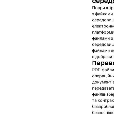
серед
Попри кори
з файлами 
середовищ
електронн
платформи
файлами з
середовищі
файлами ве
відобразит
Перев
PDF‑файли 
операційни
документів
передавати
файлів збе
та контрак
безпроблем
безпечніш