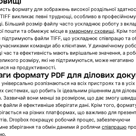
овищі
сть формату для зображень високої роздільної здатнос
TIFF викликає певні труднощі, особливо в професійному
і. Більший розмір файлу часто ускладнює роботу з вкл
ої пошти та обмежує місце в
хмарному сховищі
. Крім тог
 підтримують файли TIFF, що ускладнює співпрацю та о
 учасниками команди або клієнтами. У динамічному роб
 час та ефективність мають вирішальне значення, а роб
ликого розміру, які не підтримуються, може негативно
ися на продуктивності.
аги формату PDF для ділових доку
універсально розпізнаються на всіх пристроях та в усіх
х системах, що робить їх ідеальним рішенням для ділов
. Зазвичай вони менші за розміром, що дає змогу швид
 файли й ефективніше зберігати дані. Крім того, формат
рігається на різних платформах, що важливо для презента
тів. Dropbox покращує робочий процес, забезпечуючи
не зберігання та обмін даними й роблячи
співпрацю
про
ою.