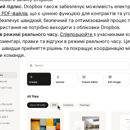
ий підпис
. Dropbox також забезпечує можливість елект
я PDF‑файлів
, що є цінною функцією для контрактів та уг
безпечує швидкий, безпечний та оптимізований процес п
ористання не потрібно виходити з обліковки Dropbox.
в режимі реального часу.
Співпрацюйте
з учасниками к
ментарі, правки та відгуки в режимі реального часу. Ця
є швидше прийняття рішень та покращує координацію м
и команди.