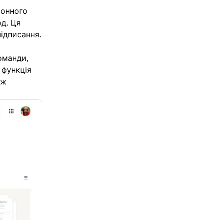
ронного
од. Ця
ідписання.
оманди,
 функція
іж