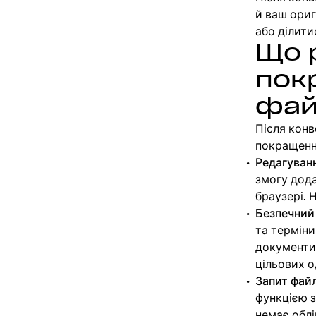
й ваш ориг
або ділити
Що р
пок
фай
Після конв
покращенн
Редагуван
змогу дод
браузері. 
Безпечний 
та терміни
документи
цільових о
Запит файл
функцією з
немає облі