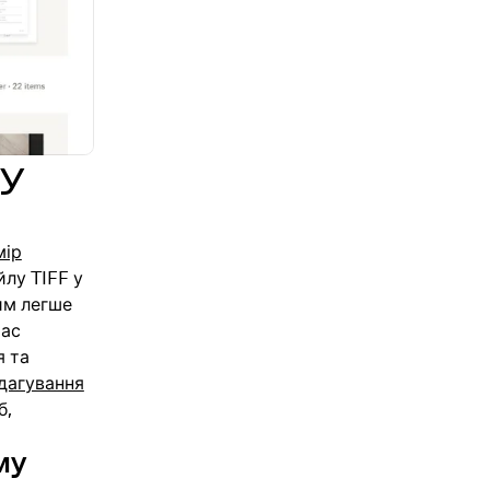
 у
мір
йлу TIFF у
им легше
час
я та
дагування
б,
му