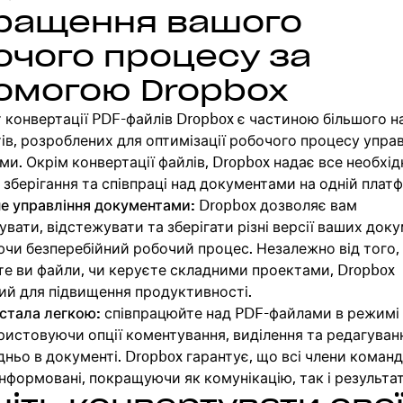
ращення вашого
очого процесу за
омогою Dropbox
 конвертації PDF-файлів Dropbox є частиною більшого н
ів, розроблених для оптимізації робочого процесу упра
и. Окрім конвертації файлів, Dropbox надає все необхід
 зберігання та співпраці над документами на одній платф
е управління документами:
Dropbox дозволяє вам
вати, відстежувати та зберігати різні версії ваших доку
чи безперебійний робочий процес. Незалежно від того,
е ви файли, чи керуєте складними проектами, Dropbox
ий для підвищення продуктивності.
стала легкою:
співпрацюйте над PDF-файлами в режимі
ристовуючи опції коментування, виділення та редагуван
ньо в документі. Dropbox гарантує, що всі члени коман
нформовані, покращуючи як комунікацію, так і результа