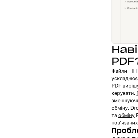
Наві
PDF
Файли TIFF
ускладнює 
PDF виріш
керувати.
зменшуючи 
обміну. Dr
та
обміну
P
пов’язаних
Пробл