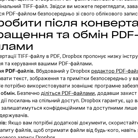
інальний TIFF-файл. Звідси ви можете переглядати, зав
ся PDF-файлом безпосередньо зі свого облікового запис
обити після конвертац
ращення та обмін PDF
лами
ертації TIFF-файлу в PDF, Dropbox пропонує низку інстр
я та керування вашими PDF-файлами.
ня PDF‑файлів.
Вбудований у Dropbox
редактор PDF‑файл
авати текст, зображення та примітки безпосередньо у 
Не потрібно використовувати зовнішнє програмне забезп
обмін.
Безпечно
діліться PDF‑файлами
, додавши захист
 дії посилань на спільний доступ. Dropbox гарантує, що в
 залишатимуться конфіденційними та доступними лише
держувачів.
ів:
Якщо вам потрібні додаткові документи, скористайт
апиту файлів, щоб отримати файли від будь-кого, навіть
кового запису Dropbox.