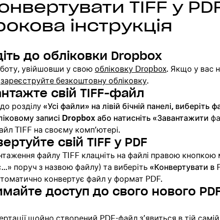
онвертувати TIFF у PDF
рокова інструкція
йдіть до обліковки Dropbox
оботу, увійшовши у свою
обліковку Dropbox
. Якщо у вас 
,
зареєструйте безкоштовну обліковку
.
антажте свій TIFF-файл
 до розділу
«Усі файли» на лівій бічній панелі, виберіть ф
ліковому записі Dropbox або натисніть «Завантажити
фа
айл TIFF на своєму комп’ютері.
вертуйте свій TIFF у PDF
нтаження файлу TIFF клацніть на файлі правою кнопкою 
«...» поруч з назвою файлу) та виберіть
«Конвертувати в
P
втоматично конвертує файл у формат PDF.
имайте доступ до свого нового PD
ертації щойно створений PDF-файл з’явиться в тій самій