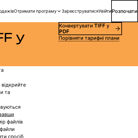
Розпочати
родажів
Отримати програму
Зареєструватися
Увійти
Конвертувати TIFF у
PDF
F у
Порівняти тарифні плани
та
 відкрийте
и та
овуються
вавши
ір файлів
 файли
ити спосіб