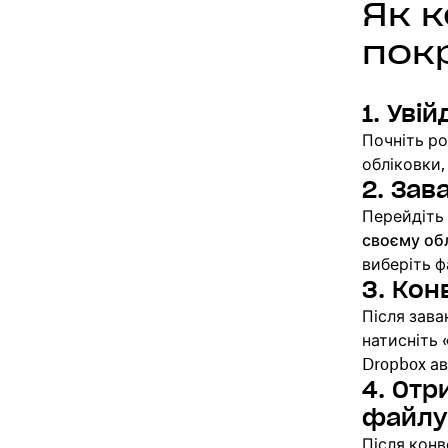
Як к
пок
1. Уві
Почніть р
обліковки
2. Зав
Перейдіть
своєму об
виберіть ф
3. Кон
Після зава
натисніть 
Dropbox а
4. Отр
файлу
Після конв