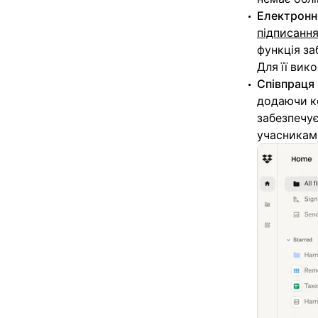
Електронн
підписанн
функція за
Для її вик
Співпраця 
додаючи ко
забезпечу
учасникам