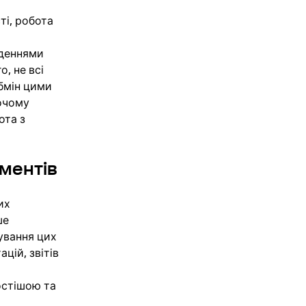
ті, робота
аденнями
о, не всі
бмін цими
очому
ота з
ментів
их
ше
ування цих
цій, звітів
стішою та