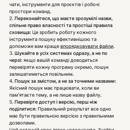
чати, інструменти для проєктів і робочі
простори команд.
Переконайтеся, що маєте зрозумілі назви,
спільне право власності та простіші правила
сховища:
Це зробить роботу кожного
інструмента пошуку ефективнішою та
допоможе вам краще
впорядковувати файли
.
Шукайте в усіх системах одразу, а не по
черзі:
якщо вашій команді доводиться
перевіряти кожну програму окремо, пошук
залишатиметься повільним.
Пошук за змістом, а не за точними назвами:
Якісний пошук має працювати, коли ви
пам’ятаєте тему, а не лише назву файлу.
Перевірте доступ і версію, перш ніж
поділитися:
Правильний результат все одно
має бути правильною версією з правильними
дозволами.
Цей останній крок легко недооцінити. Знайти