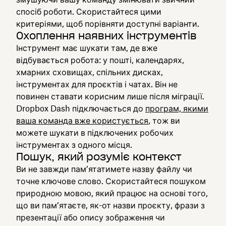
спосіб роботи. Скористайтеся цими
критеріями, щоб порівняти доступні варіанти.
Охоплення наявних інструментів
Інструмент має шукати там, де вже
відбувається робота: у пошті, календарях,
хмарних сховищах, спільних дисках,
інструментах для проєктів і чатах. Він не
повинен ставати корисним лише після міграції.
Dropbox Dash підключається до
програм, якими
ваша команда вже користується
, тож ви
можете шукати в підключених робочих
інструментах з одного місця.
Пошук, який розуміє контекст
Ви не завжди пам’ятатимете назву файлу чи
точне ключове слово. Скористайтеся пошуком
природною мовою, який працює на основі того,
що ви пам’ятаєте, як-от назви проєкту, фрази з
презентації або опису зображення чи