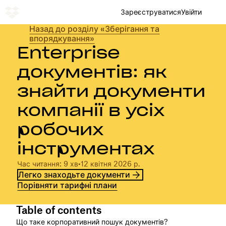
Зареєструватися
Увійти
Назад до розділу «Зберігання та
впорядкування»
Enterprise
документів: як
знайти документи
компанії в усіх
робочих
інструментах
Час читання: 9 хв
•
12 квітня 2026 р.
Легко знаходьте документи
Порівняти тарифні плани
Table of contents
Що таке корпоративний пошук документів?