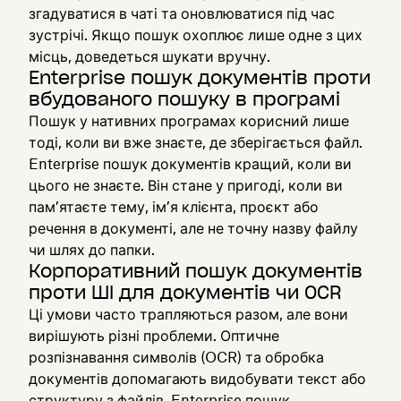
згадуватися в чаті та оновлюватися під час
зустрічі. Якщо пошук охоплює лише одне з цих
місць, доведеться шукати вручну.
Enterprise пошук документів проти
вбудованого пошуку в програмі
Пошук у нативних програмах корисний лише
тоді, коли ви вже знаєте, де зберігається файл.
Enterprise пошук документів кращий, коли ви
цього не знаєте. Він стане у пригоді, коли ви
пам’ятаєте тему, ім’я клієнта, проєкт або
речення в документі, але не точну назву файлу
чи шлях до папки.
Корпоративний пошук документів
проти ШІ для документів чи OCR
Ці умови часто трапляються разом, але вони
вирішують різні проблеми. Оптичне
розпізнавання символів (OCR) та обробка
документів допомагають видобувати текст або
структуру з файлів. Enterprise пошук