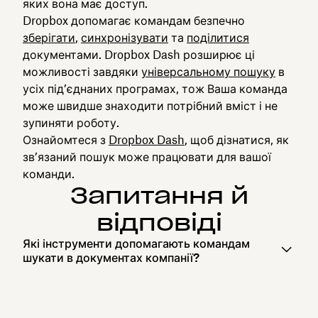
яких вона має доступ.
Dropbox допомагає командам безпечно
зберігати
,
синхронізувати
та
поділитися
документами. Dropbox Dash розширює ці
можливості завдяки
універсальному пошуку
в
усіх під’єднаних програмах, тож Ваша команда
може швидше знаходити потрібний вміст і не
зупиняти роботу.
Ознайомтеся з
Dropbox Dash
, щоб дізнатися, як
зв’язаний пошук може працювати для вашої
команди.
Запитання й
відповіді
Які інструменти допомагають командам
шукати в документах компанії?