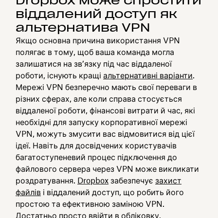
Dropbox може спростити
віддалений доступ як
альтернатива VPN
Якщо основна причина використання VPN
полягає в тому, щоб ваша команда могла
залишатися на зв’язку під час віддаленої
роботи, існують кращі
альтернативні варіанти
.
Мережі VPN безперечно мають свої переваги в
різних сферах, але коли справа стосується
віддаленої роботи, фінансові витрати й час, які
необхідні для запуску корпоративної мережі
VPN, можуть змусити вас відмовитися від цієї
ідеї. Навіть для досвідчених користувачів
багатоступеневий процес підключення до
файлового сервера через VPN може викликати
роздратування.
Dropbox
забезпечує
захист
файлів
і віддалений доступ, що робить його
простою та ефективною заміною VPN.
Достатньо просто ввійти в обліковку.