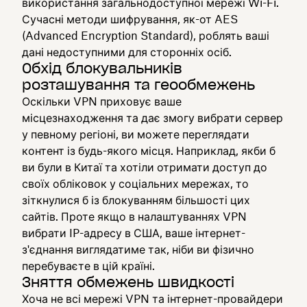
використання загальнодоступної мережі Wi-Fi.
Сучасні методи шифрування, як-от AES
(Advanced Encryption Standard), роблять ваші
дані недоступними для сторонніх осіб.
Обхід блокувальників
розташування та геообмежень
Оскільки VPN приховує ваше
місцезнаходження та дає змогу вибрати сервер
у певному регіоні, ви можете переглядати
контент із будь-якого місця. Наприклад, якби б
ви були в Китаї та хотіли отримати доступ до
своїх обліковок у соціальних мережах, то
зіткнулися б із блокуванням більшості цих
сайтів. Проте якщо в налаштуваннях VPN
вибрати IP-адресу в США, ваше інтернет-
з'єднання виглядатиме так, ніби ви фізично
перебуваєте в цій країні.
Зняття обмежень швидкості
Хоча не всі мережі VPN та інтернет-провайдери