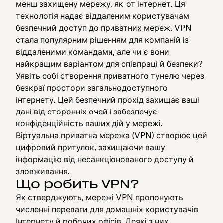
менш захищену мережу, як-от інтернет. Ця
технологія надає віддаленим користувачам
безпечний доступ до приватних мереж. VPN
стала популярним рішенням для компаній із
віддаленими командами, але чи є вони
найкращим варіантом для співпраці й безпеки?
Уявіть собі створення приватного тунелю через
безкраї простори загальнодоступного
інтернету. Цей безпечний прохід захищає ваші
дані від сторонніх очей і забезпечує
конфіденційність ваших дій у мережі.
Віртуальна приватна мережа (VPN) створює цей
цифровий притулок, захищаючи вашу
інформацію від несанкціонованого доступу й
зловживання.
Що робить VPN?
Як стверджують, мережі VPN пропонують
численні переваги для домашніх користувачів
Інтернету й робочих офісів. Деякі з них