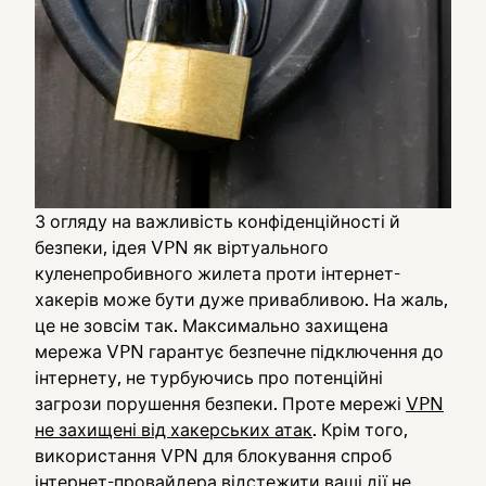
З огляду на важливість конфіденційності й
безпеки, ідея VPN як віртуального
куленепробивного жилета проти інтернет-
хакерів може бути дуже привабливою. На жаль,
це не зовсім так. Максимально захищена
мережа VPN гарантує безпечне підключення до
інтернету, не турбуючись про потенційні
загрози порушення безпеки. Проте мережі
VPN
не захищені від хакерських атак
. Крім того,
використання VPN для блокування спроб
інтернет-провайдера відстежити ваші дії не