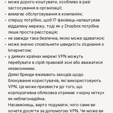
може дорого коштувати, особливо в разі
застосування в організації;
вимагає обслуговування в компаніях;
спершу потрібно, щоб ІТ-фахівець налаштував
віддалену мережу, тоді як у Dropbox потрібна
лише проста реєстрація;
не завжди така безпечна, якою може здаватися;
може значно сповільнити швидкість з'єднання з
Інтернетом;
у деяких країнах мережі VPN можуть
перебувати в сірій правовій зоні або вважатися
незаконними.
Деякі бренди вживають заходів щодо
блокування користувачів, які використовують
VPN. Це може призвести до того, що
корпоративна обліковка отримає «чорну мітку»
як неблагонадійна.
Насамкінець, варто подумати, чого саме ви
хочете досягти за допомогою VPN. Чи може ви