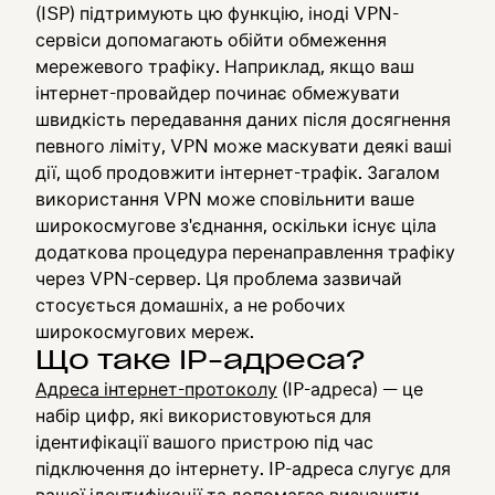
(ISP) підтримують цю функцію, іноді VPN-
сервіси допомагають обійти обмеження
мережевого трафіку. Наприклад, якщо ваш
інтернет-провайдер починає обмежувати
швидкість передавання даних після досягнення
певного ліміту, VPN може маскувати деякі ваші
дії, щоб продовжити інтернет-трафік. Загалом
використання VPN може сповільнити ваше
широкосмугове з'єднання, оскільки існує ціла
додаткова процедура перенаправлення трафіку
через VPN-сервер. Ця проблема зазвичай
стосується домашніх, а не робочих
широкосмугових мереж.
Що таке IP-адреса?
Адреса інтернет-протоколу
(IP-адреса) — це
набір цифр, які використовуються для
ідентифікації вашого пристрою під час
підключення до інтернету. IP-адреса слугує для
вашої ідентифікації та допомагає визначити