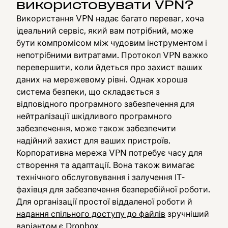
використовувати VPN?
Використання VPN надає багато переваг, хоча
ідеальний сервіс, який вам потрібний, може
бути компромісом між чудовим інструментом і
непотрібними витратами. Протокол VPN важко
перевершити, коли йдеться про захист ваших
даних на мережевому рівні. Однак хороша
система безпеки, що складається з
відповідного програмного забезпечення для
нейтралізації шкідливого програмного
забезпечення, може також забезпечити
надійний захист для ваших пристроїв.
Корпоративна мережа VPN потребує часу для
створення та адаптації. Вона також вимагає
технічного обслуговування і залучення ІТ-
фахівця для забезпечення безперебійної роботи.
Для організації простої віддаленої роботи й
надання спільного доступу до файлів
зручніший
варіантом є Dropbox.