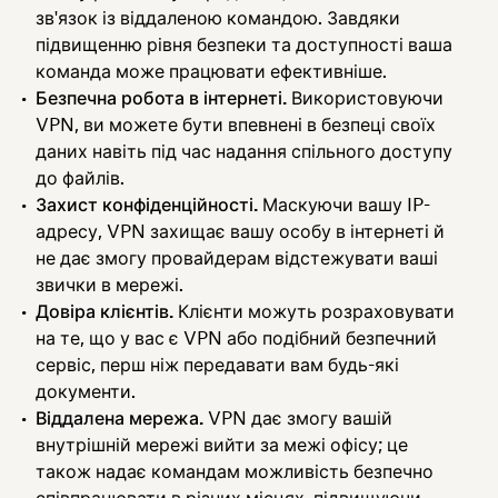
зв'язок із віддаленою командою. Завдяки
підвищенню рівня безпеки та доступності ваша
команда може працювати ефективніше.
Безпечна робота в інтернеті.
Використовуючи
VPN, ви можете бути впевнені в безпеці своїх
даних навіть під час надання спільного доступу
до файлів.
Захист конфіденційності.
Маскуючи вашу IP-
адресу, VPN захищає вашу особу в інтернеті й
не дає змогу провайдерам відстежувати ваші
звички в мережі.
Довіра клієнтів.
Клієнти можуть розраховувати
на те, що у вас є VPN або подібний безпечний
сервіс, перш ніж передавати вам будь-які
документи.
Віддалена мережа.
VPN дає змогу вашій
внутрішній мережі вийти за межі офісу; це
також надає командам можливість безпечно
співпрацювати в різних місцях, підвищуючи