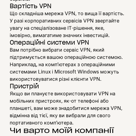
Вартість VPN
Що складніша мережа VPN, то вища її вартість.
У разі корпоративних сервісів VPN звертайте
увагу на спеціалізоване ІТ-рішення, яке,
імовірно, вимагатиме значних інвестицій.
Операційні системи VPN
Вам потрібно вибрати сервіс VPN, який
підтримується вашою операційною системою.
Наприклад, на комп’ютерах з операційними
системами Linux і Microsoft Windows можуть
використовуватися різні клієнти VPN.
Пристрій
Якщо ви плануєте використовувати VPN на
мобільних пристроях, як-от телефоні або
планшеті, вам може знадобитися мережа VPN,
відмінна від тієї, яку ви вибрали для свого
портативного комп’ютера.
Чи варто моїй компанії