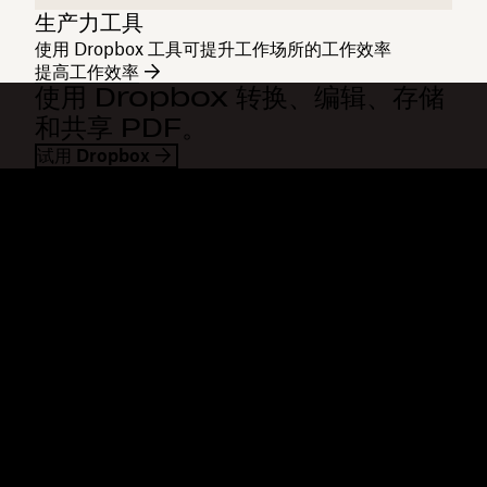
生产力工具
使用 Dropbox 工具可提升工作场所的工作效率
提高工作效率
使用 Dropbox 转换、编辑、存储
和共享 PDF。
试用 Dropbox
Dropbox
产品
桌面应用
Plus
移动应用
Professional
集成
Business
功能
Enterprise
解决方案
Dash
安全
DocSend
预先体验
Dropbox Sign
模板
Reclaim.ai
免费工具
套餐
产品更新
功能
支持
发送超大文件
帮助中心