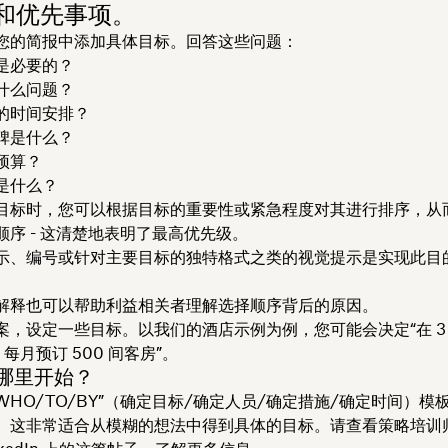
标和优先事项。
您的简报中添加具体目标。回答这些问题：
是必要的？
什么问题？
的时间安排？
碑是什么？
预算？
是什么？
目标时，您可以根据目标的重要性或紧急程度对其进行排序，从
顺序 - 这清楚地表明了最高优先级。
示、编号或针对主要目标的独特格式之类的视觉提示是实现此目
解释也可以帮助利益相关者理解选择顺序背后的原因。
案，设定一些目标。以我们的酒店示例为例，您可能会决定“在 3
人，每月预订 500 间客房”。
哪里开始？
/WHO/TO/BY”（确定目标/确定人员/确定措施/确定时间）
。这非常适合从模糊的想法中得到具体的目标。请查看策略培训师 J