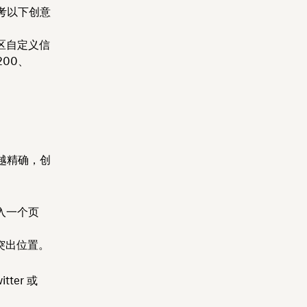
考以下创意
区自定义信
200、
越精确，创
入一个页
突出位置。
er 或