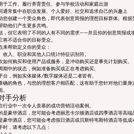
用于工作、履行养育责任、参与学校活动和家庭出游
间通常集中在职业发展、个人爱好、社交和追求自己的兴趣上
助您创建一个受众角色，即代表创意简报的理想目标群体。根据
帮助他们产生更多共鸣。
括，但它表明了不同的人有不同的需求——并且你的创意简报或
它将不适合你的目标受众。
点来帮助定义你的受众：
、收入、职业和其他人口统计特征识别符。
欢如何购买和使用产品或服务，是冲动购买还是事先计划购买。
周期中的状态，例如准备购买或正在考虑购买。
平台，例如实体媒体/数字媒体还是二者皆有。
准确的角色，与您的理想客户相匹配，这有助于您针对他们量身
面。
争对手分析
在行业中一次令人羡慕的成功营销活动案例。
的是豪华酒店，您可能会考虑丽思卡尔顿酒店或四季酒店等高端
是豪华酒店，您可能会考虑假日酒店或贝斯特韦斯特酒店等低成
手时，请考虑以下几点：