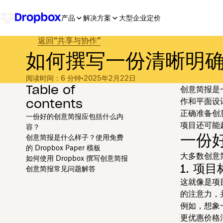
产品
解决方案
大型企业
定价
返回“共享与协作”
如何撰写一份清晰明
阅读时间：6 分钟
•
2025年2月22日
Table of
创意简报是
contents
作和平面设
正确准备创
一份好的创意简报应包括什么内
项目还可能
容？
一份
创意简报是什么样子？使用免费
的 Dropbox Paper 模板
大多数创意
如何使用 Dropbox 撰写创意简报
1. 项
创意简报常见问题解答
这就像是项
的注意力，
例如，想象
更优惠价格