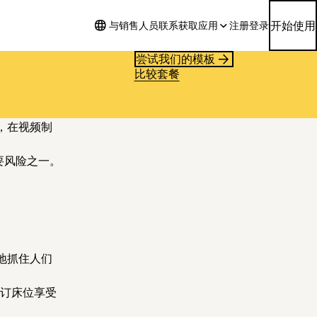
开始使用
与销售人员联系
获取应用
注册
登录
尝试我们的模板
比较套餐
，在视频制
要风险之一。
地抓住人们
。
预订床位享受