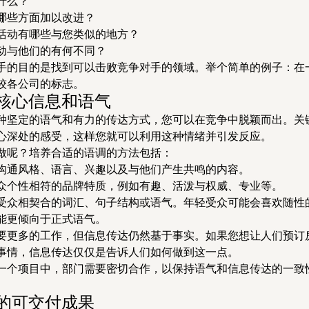
什么？
哪些方面加以改进？
活动有哪些与您类似的地方？
动与他们的有何不同？
手的目的是找到可以击败竞争对手的领域。举个简单的例子：在
较各公司的标志。
达核心信息和语气
种坚定的语气和有力的传达方式，您可以在竞争中脱颖而出。关
心深处的感受，这样您就可以利用这种情绪并引发反应。
做呢？培养合适的语调的方法包括：
沟通风格、语言、兴趣以及与他们产生共鸣的内容。
众个性相符的品牌特质，例如有趣、活泼与权威、专业等。
受众相契合的词汇、句子结构或语气。年轻受众可能会喜欢随性
能更倾向于正式语气。
要更多的工作，但信息传达仍然基于事实。如果您想让人们预订
事情，信息传达仅仅是告诉人们如何做到这一点。
一个项目中，部门需要密切合作，以保持语气和信息传达的一致
报的可交付成果