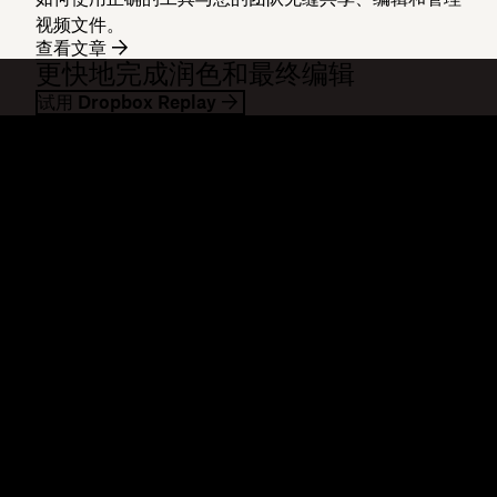
视频文件。
查看文章
更快地完成润色和最终编辑
试用 Dropbox Replay
Dropbox
产品
桌面应用
Plus
移动应用
Professional
集成
Business
功能
Enterprise
解决方案
Dash
安全
DocSend
预先体验
Dropbox Sign
模板
Reclaim.ai
免费工具
套餐
产品更新
功能
支持
发送超大文件
帮助中心
发送长视频
联系我们
云照片存储
隐私与条款