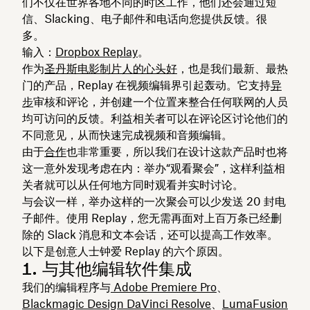
们不仅在世界各地不同的时区工作，他们还会通过短
信、Slacking、电子邮件和电话向您提供反馈。很
多。
输入：
Dropbox Replay
。
作为
圣丹斯电影制片人的心头好
，也是我们最新、最热
门的产品，Replay 在视频编辑界引起轰动。它支持
异
步
审核和评论，并创建一个位置来整合任何联网的人员
均可访问的反馈。利益相关者可以在评论区讨论他们的
不同意见，从而快速完成视频和音频编辑。
由于
合作
也非常重要，所以我们在设计这款产品时也将
这一意外发现考虑在内：举办“观看聚会”，这样利益相
关者就可以从任何地方同时观看并实时讨论。
与会议一样，举办这样的一次聚会可以少发送 20 封电
子邮件。使用 Replay，您无需再面对上百万条已经删
除的 Slack 消息和文本会话，还可以提高工作效率。
以下是创意人士钟爱 Replay 的六个原因。
1. 与其他编辑软件集成
我们的编辑程序与
Adobe Premiere Pro
、
Blackmagic Design DaVinci Resolve
、
LumaFusion