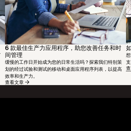
6 款最佳生产力应用程序，助您改善任务和时
间管理
了
想
缓慢的工作日开始成为您的日常生活吗？探索我们特别策
支
查
划的经过试验和测试的移动和桌面应用程序列表，以提高
效率和生产力。
查看文章
功能
支持
发送超大文件
帮助中心
博
发送长视频
联系我们
事
云照片存储
隐私与条款
客
安全传输文件
Cookie 政策
资