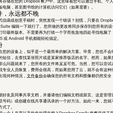
存储在您的 Dropbox 帐户中。这意味着您可以通过手机、个
板电脑，甚至图书馆的计算机访问它们（如果需要）。
件，永远都不晚
信函或创意手稿时，突然发现一个错误？别慌，只要在 Dropbox
 或 G Suite 编辑一下就行了。您所做的更改将同步保存到您所有的
打印最终版本。不需要再为打错一个字而焦急地四处寻找电脑了
S 或 Android 手机都能轻松搞定。
份
在您的设备上，似乎是一个最简单的解决方案。毕竟，您也不会
的短信，去查找某张照片或是某家推荐饭店的名字。然而，如果
那么问题就来了，您所有的文件将岌岌可危。当然，您可以尝试
找专业人员恢复，费用会很高，而如果您用了云，就不会有这种
出现何种情况，
文件备份
会确保您的所有文档和图像都仍然安全
朋好友及同事共享文档，并邀请他们编辑文档或留言。这是管理
话号码）或创建在线共享通讯录的一个好方法。如此一来，您就
方式了。