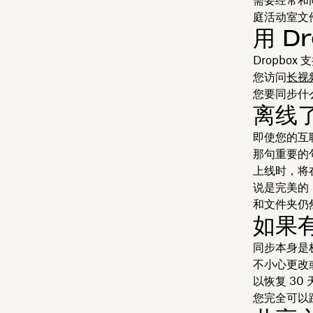
需要经常和
庭活动室文
用 D
Dropbo
您访问
长视
您要同步什么
离线
即使您的互
那句重要的
上线时，将
说是完美的
和文件夹仍
如果
同步本身是
不小心更改或
以恢复 3
您完全可以