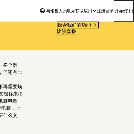
开始使用
与销售人员联系
获取应用
注册
登录
探索我们的功能
比较套餐
。举个例
，但还有比
不再需要烦
种文档移来移
电脑电量
板电脑，上
要什么文