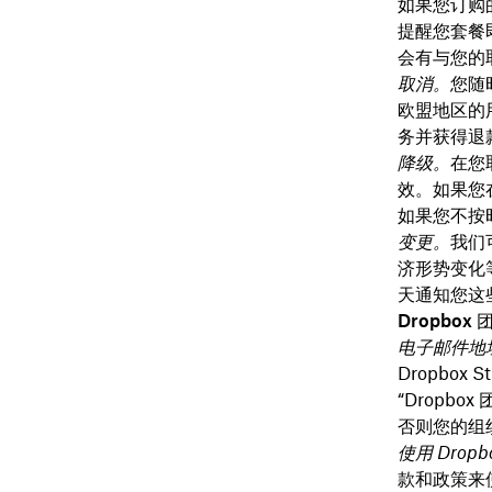
如果您订购
提醒您套餐
会有与您的
取消。
您随
欧盟地区的
务并获得退
降级。
在您
效。如果您在使
如果您不按
变更。
我们
济形势变化
天通知您这
Dropbox 
电子邮件地
Dropbox 
“Dropb
否则您的组织
使用 Drop
款和政策来