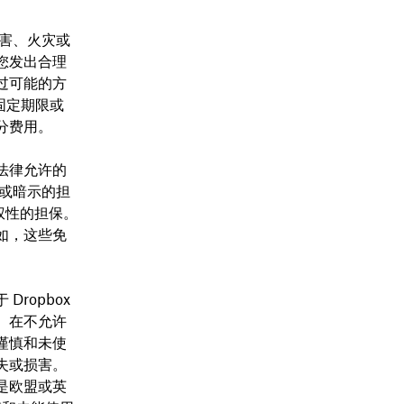
灾害、火灾或
您发出合理
过可能的方
固定期限或
分费用。
法律允许的
示或暗示的担
权性的担保。
如，这些免
ropbox
。在不允许
谨慎和未使
失或损害。
是欧盟或英