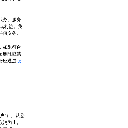
服务、服务
权或利益。我
任何义务。
，如果符合
留删除或禁
赔应通过
版
户”）。从您
取消为止。