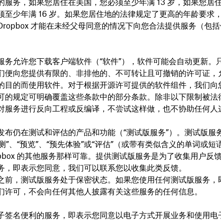
的服务，如果您居住在美国，您必须至少年满 13 岁，如果您居
须至少年满 16 岁。如果您居住地的法律规定了更高的年龄要求
Dropbox 才能在未经父母同意的情况下向您合法提供服务（包
服务允许您下载客户端软件（“
软件
”），软件可能会自动更新。
们便向您提供有限的、非排他的、不可转让且可撤销的许可证，
的目的而使用软件。对于根据开源许可提供的软件组件，我们向
可的规定可明确覆盖这些条款中的部分条款。除非以下限制被法
对服务进行反向工程或反编译，不尝试这样做，也不协助任何人
发布仍在测试和评估的产品和功能（“
测试版服务
”）。测试版服
公测”、“预览”、“预先体验”或“评估”（或带有类似含义的单词或
opbox 的其他服务那样可靠。提供测试版服务是为了收集用户反
务，即表示您同意，我们可以联系您以收集此类反馈。
之前，测试版服务处于保密状态。如果您使用任何测试版服务，
们许可，不会向任何其他人披露有关这些服务的任何信息。
子签名便利的服务，即表示您同意以电子方式开展业务和使用电