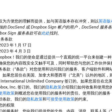
仅为方便您的理解而提供，如与英语版本存在冲突，则以
英语版
 DocSend 或 Dropbox Sign 帐户的用户，DocSend 服
box Sign 服务条款可在
此处
找到。
 服务条款
3 年 1 月 17 日
23 年 4 月 3 日
Dropbox！我们的使命是通过提供一个直观的统一平台来创建一
确保您的内容既安全又触手可及，同时帮助您与您的工作伙伴保
务条款（“
条款
”）对您使用和访问我们的服务、客户端软件和网站
。如果您居住在美国、加拿大和墨西哥（“
北美
”）以外的地区，
x International Unlimited Company 签订的。如果您居住
box, Inc. 签订的。我们的
隐私政策
介绍我们如何收集和使用您
使用政策
则概述您在使用我们的服务时的责任。使用我们的服务
些条款、我们的
隐私政策
和
可接受使用政策
的约束。
您的权限
们的服务时，您向我们提供您的文件、内容、消息、联系人等（“