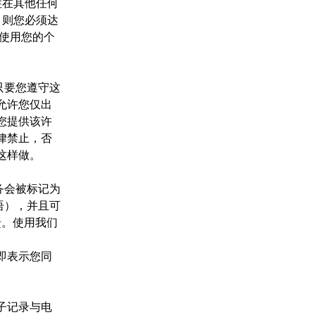
住在其他任何
，则您必须达
括使用您的个
只要您遵守这
允许您仅出
您提供该许
律禁止，否
这样做。
务会被标记为
短语），并且可
馈。使用我们
即表示您同
子记录与电