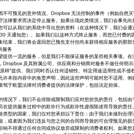
因不可预见的意外情况、Dropbox 无法控制的事件（例如自然
守法律要求而决定停止服务。如果出现此类情况，我们会事先向
您可以从我们的系统中导出您的资料（在这种情况下，我们会通
 30 天通知您）。如果我们以这种方式终止服务，而您已付费的
未结束，我们将会退回您已预先支付但尚未获得相应服务的那部
供服务
望提供一流的服务，但是我们不能保证服务的某些相关事项。在
，Dropbox 及其附属公司、供应商和分销商对服务不做任何明
按原样”提供。我们同时否认任何适销性、特定用途适用性或不侵
允许本段内容中的免责声明，因此这些声明可能对您不适用。例
凌驾于欧盟法律对消费者提供的法律保护，包括法定担保。
的情况下，我们不会排除或限制我们应对您担负的责任，包括由于 D
司在提供服务过程中的欺诈行为或欺诈性虚假陈述而导致的责任
除类型的国家，我们仅对您承担以下责任：由于我们未做到合理
能，或者因为我们违反与您之间的合同而导致的可合理预见的损
影响不得通过任何合同或协议放弃或限制的消费者权利。如果您