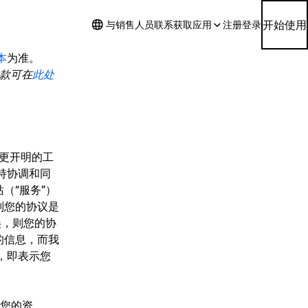
开始使用
与销售人员联系
获取应用
注册
登录
本
为准。
务条款可在
此处
种更开明的工
持协调和同
（“
服务
”）
则您的协议是
在北美，则您的协
的信息，而我
，即表示您
您的资