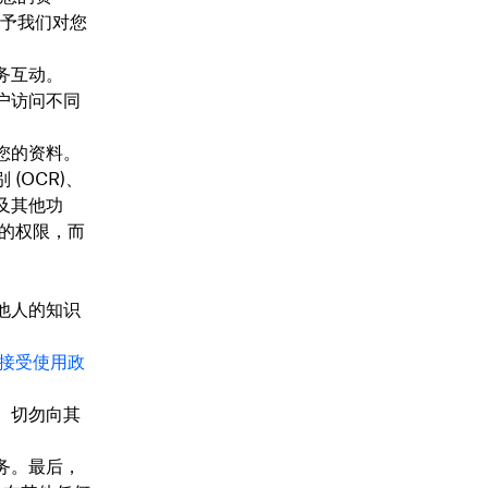
授予我们对您
务互动。
户访问不同
您的资料。
(OCR)、
及其他功
作的权限，而
他人的知识
。
接受使用政
。切勿向其
务。最后，