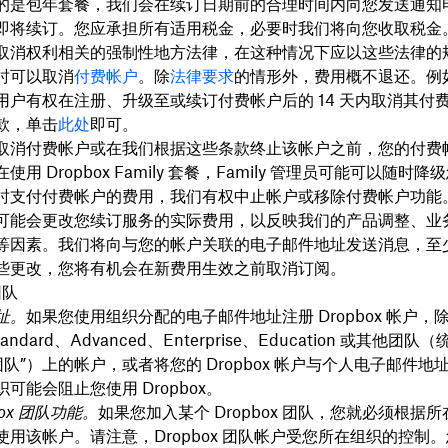
的是包年套餐，我们会在续订日期前的合理时间内向您发送通知
即将续订。您应承担所有适用税金，必要时我们将向您收取税金
取消权利相关的强制性地方法律，在这种情况下应以这些法律的
时可以取消
付费帐户
。除
法律要求
的情形外，费用概不退还。例
用户有权在注册、升级至或续订付费帐户后的 14 天内取消其付
款，单击
此处
即可。
取消付费帐户或在我们根据这些条款终止该帐户之前，您的付费
用 Dropbox Family 套餐，Family 管理员可能可以随时
时支付付费帐户的费用，我们有权中止帐户或移除付费帐户功能
可能会更改您续订服务的实际费用，以反映我们的产品调整、业
等因素。我们将向与您的帐户关联的电子邮件地址发送消息，至少
些更改，您将有机会在新费用生效之前取消订阅。
团队
址。
如果您使用组织分配的电子邮件地址注册 Dropbox 帐户，
Standard、Advanced、Enterprise、Education 或其他团队
ox 团队”）上的帐户，或者将您的 Dropbox 帐户与个人电子邮件
可能会阻止您使用 Dropbox。
box 团队功能。
如果您加入某个 Dropbox 团队，您就必须根据
使用该帐户。请注意，Dropbox 团队帐户受您所在组织的控制