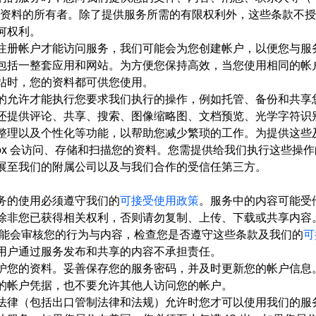
是资料的所有者。除了提供服务所需的有限权利外，这些条款不
何权利。
注册帐户才能访问服务，我们可能会为您创建帐户，以便您与服
包括一整套应用和网站。为方便您保持高效，当您使用相同的帐
站时，您的资料都可供您使用。
的允许才能执行您要求我们执行的操作，例如托管、备份和共享
还提供评论、共享、搜索、图像缩略图、文档预览、光学字符识别 
整理以及个性化等功能，以帮助您减少繁琐的工作。为提供这些
pbox 会访问、存储和扫描您的资料。您需提供给我们执行这些操
展至我们的附属公司以及与我们合作的受信任第三方。
务的使用必须遵守我们的
可接受使用政策
。服务中的内容可能受
除非您已获得相关权利，否则请勿复制、上传、下载或共享内容
x 可能会审核您的行为与内容，检查您是否遵守这些条款及我们的
可
用户通过服务发布和共享的内容不承担责任。
护您的资料。妥善保存您的服务密码，并及时更新您的帐户信息
的帐户凭据，也不要允许其他人访问您的帐户。
法律（包括出口管制法律和法规）允许时您才可以使用我们的服