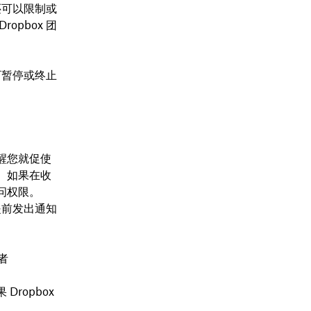
还可以限制或
opbox 团
下暂停或终止
醒您就促使
。如果在收
问权限。
提前发出通知
者
ropbox