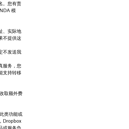
名。您有责
DA 模
址、实际地
果不提供这
定不发送我
真服务，您
能支持转移
不收取额外费
理此类功能或
opbox
品或服务负