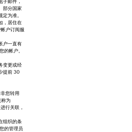
电子邮件，
。部分国家
规定为准。
如，居住在
费帐户订阅服
帐户一直有
降级您的帐户。
。
务变更或经
提前 30
除非您转用
（统称为
地址进行关联，
所在组织的条
。您的管理员