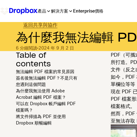
產品
解決方案
Enterprise
價格
返回共享與協作
為什麼我無法編輯 PD
6 分鐘閱讀
•
2024 年 9 月 2 日
Table of
PDF（可攜式文
contents
所打造。PD
文件（反之
無法編輯 PDF 檔案的常見原因
如今，PD
簽名後無法編輯 PDF？不是只有
單欄位等等
您遇到這個問題
為什麼我無法使用 Adobe
現在 PD
Acrobat 編輯 PDF 檔案？
PDF 檔
可以在 Dropbox 帳戶編輯 PDF
檔案格式。
檔案嗎？
然而，PD
將文件掃描為 PDF 並使用
至無法存取 
Dropbox 順暢編輯