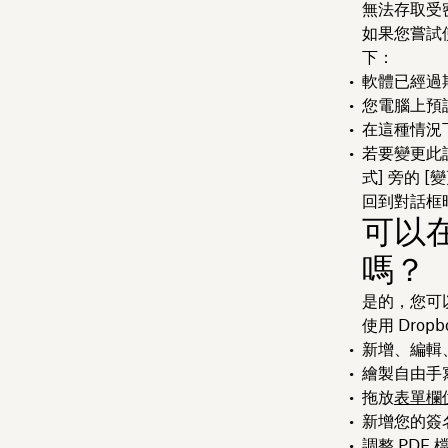
無法存取受
如果您嘗試使
下：
軟體已經過
您電腦上預設開
在這種情況下，
若要變更此設
式] 旁的 [變
回到對話框時
可以在
嗎？
是的，您可
使用 Drop
新增、編輯
繪製自由手
拖放
表單欄
新增您的簽
調整 PD