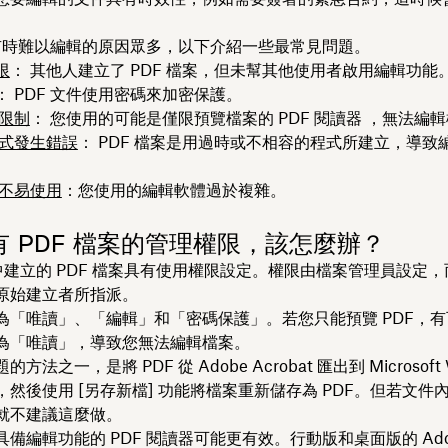
F 有時難以編輯的原因眾多，以下介紹一些最常見問題。
限
： 其他人建立了 PDF 檔案，但未幫其他使用者啟用編輯功能
： PDF 文件使用密碼來加密保護。
器限制
： 您使用的可能是僅限預覽檔案的 PDF 閱讀器 ，無法編
程式發生錯誤
： PDF 檔案是用過時或不相容的程式所建立，導致
器不易使用
：您使用的編輯軟體過於複雜。
 PDF 檔案的管理權限，該怎麼辦？
e 中建立的 PDF 檔案具有使用權限設定。權限由檔案管理員設定
原始建立者所指派。
為「唯讀」、「編輯」和「密碼保護」。若您只能預覽 PDF，
為「唯讀」，導致您無法編輯檔案。
方法之一，是將 PDF 從 Adobe Acrobat 匯出到 Microsoft 
然後使用 [另存新檔]
功能將檔案重新儲存為 PDF。但若文件
就不建議這麼做。
備編輯功能的 PDF 閱讀器可能更有效。行動版和桌面版的 Ado