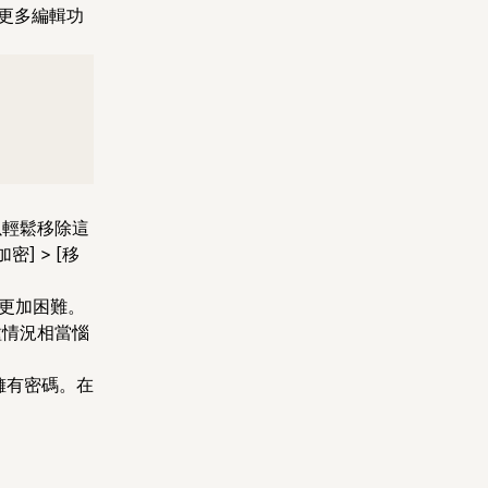
獲得更多編輯功
以輕鬆移除這
密] > [移
會更加困難。
種情況相當惱
或擁有密碼。在