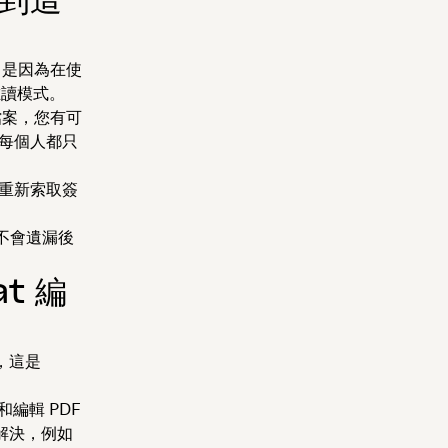
常是因為在使
唯讀模式。
檔案，您有可
致每個人都只
並重新索取簽
不會遺漏後
t 編
上，這是
和編輯 PDF
正解決，例如