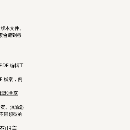
新版本文件。
素會遭到移
DF 編輯工
DF 檔案，例
輯和共享
檔案。無論您
不同類型的
遇到這