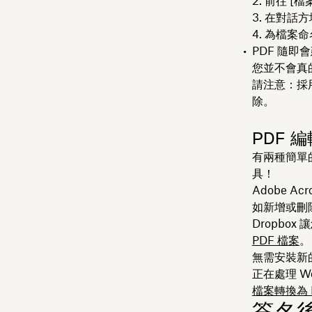
2. 前往 [檔
3. 在對話方
4. 為檔案
PDF 隨即會
您並不會真
請注意：
採
除。
PDF
有兩種簡單
具！
Adobe A
如新增或刪
Dropbo
PDF 檔案
。
無需安裝新
正在處理 Wo
檔案轉換為 
簽名