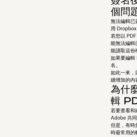
個問
無法編輯已
用 Dropbox
若您以 P
能無法編輯
能讀取這份
如果要編輯
名。
如此一來，
續增加的內
為什麼
輯 P
若要查看和編
Adobe 
但是，有時您
時最常用的軟