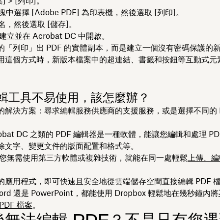
案] > [列印]。
塊中選擇 [Adobe PDF] 為印表機，然後選取 [列印]。
命名，然後選取 [儲存]。
建立並在 Acrobat DC 中開啟。
的「列印」出 PDF 的實體副本，而是建立一個沒有密碼保護的
用這個方式時，新版本檔案中的超連結、書籤和按鈕等互動式元
 編輯工具不易使用，該怎麼辦？
的解決方案：尋求編輯服務供應商的支援服務，或是選擇不同的 P
crobat DC 之類的 PDF 編輯器是一種軟體，能讓您編輯和處理 P
除文字、變更文件的版面配置和格式等。
x 讓您無需使用第三方軟體或複雜技術，就能在同一處輕鬆
上傳、編
的應用程式，即可快速且安全地從雲端儲存空間直接編輯 PDF 
rd 還是 PowerPoint，都能使用 Dropbox 輕鬆地在幾秒鐘內將
PDF 檔案
。
後無法編輯 PDF？不是只有您