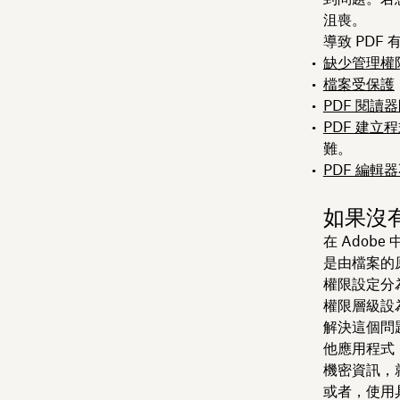
沮喪。
導致 PD
缺少管理權
檔案受保護
PDF 閱讀
PDF 建立
難。
PDF 編輯
如果沒有
在 Adob
是由檔案的
權限設定分
權限層級設
解決這個問題的
他應用程式，
機密資訊，
或者，使用具