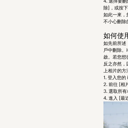
選擇要刪除
除]，或按下 [S
如此一來，
不小心刪除
如何使用 
如先前所述，
戶中刪除。
啟。若您想從
反之亦然，因
上相片的方
登入您的 i
前往 [相
選取所有
進入 [