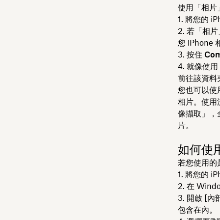
使用「相片
將您的 iP
若「相片
您 iPhon
按住
Com
就像使用 
前往該資料
您也可以使用
相片。使用流
像擷取」，
片。
如何使用 
若您使用的是
將您的 iP
在 Win
開啟 [內
包含在內。