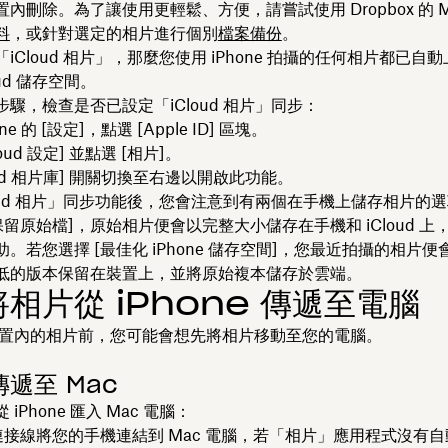
內刪除。為了讓使用更輕鬆、方便，請嘗試使用 Dropbox 的 M
料
，或針對選定的相片進行個別
檔案備份
。
iCloud 相片」，那麼您使用 iPhone 拍攝的任何相片都已自
loud 儲存空間。
驟，檢查是否已設定「iCloud 相片」同步：
ne 的 [設定]，點選 [Apple ID] 區塊。
loud 設定] 並點選 [相片]
。
ud 相片庫]
開關切換至右邊以開啟此功能。
loud 相片」同步功能後，您會注意到有兩個在手機上儲存相片的
保留原始檔]
，原始相片便會以完整大小儲存在手機和 iCloud 上
。若您選擇 [最佳化 iPhone 儲存空間]
，您最近拍攝的相片便
低的版本保留在裝置上，並將原始複本儲存於雲端。
相片從 iPhone 傳遞至電腦
S 裝置內的相片前，您可能會想先將相片移動至您的電腦。
遞至 Mac
iPhone 匯入 Mac 電腦：
 連接線將您的手機連結到 Mac 電腦，若「相片」應用程式沒有