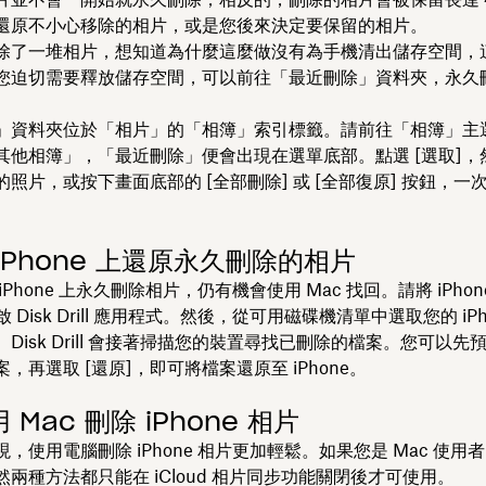
還原不小心移除的相片，或是您後來決定要保留的相片。
除了一堆相片，想知道為什麼這麼做沒有為手機清出儲存空間，
您迫切需要釋放儲存空間，可以前往「最近刪除」資料夾，永久
」資料夾位於「相片」的「相簿」索引標籤。請前往「相簿」主
其他相簿」，「最近刪除」便會出現在選單底部。點選 [選取]，
的照片，或按下畫面底部的 [全部刪除]
或 [全部復原]
按鈕，一次
iPhone 上還原永久刪除的相片
Phone 上永久刪除相片，仍有機會使用 Mac 找回。請將 iPhon
 Disk Drill 應用程式。然後，從可用磁碟機清單中選取您的 iP
。Disk Drill 會接著掃描您的裝置尋找已刪除的檔案。您可以
，再選取 [還原]
，即可將檔案還原至 iPhone。
 Mac 刪除 iPhone 相片
，使用電腦刪除 iPhone 相片更加輕鬆。如果您是 Mac 使用
兩種方法都只能在 iCloud 相片同步功能關閉後才可使用。