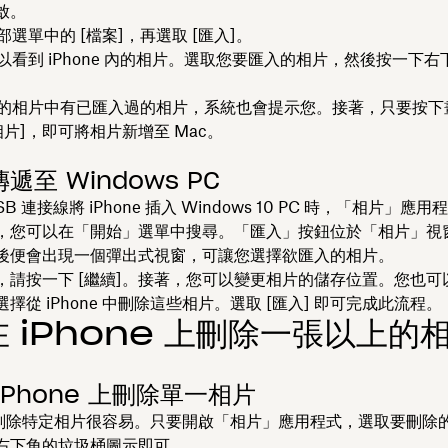
啟。
部選單中的 [檔案]
，再選取 [匯入]
。
以看到 iPhone 內的相片。選取您要匯入的相片，然後按一下右下
的相片中有已匯入過的相片，系統也會提示您。接著，只要按下
相片]
，即可將相片新增至 Mac。
遞至 Windows PC
B 連接線將 iPhone 插入 Windows 10 PC 時，「相片」應
，您可以在「開始」選單中搜尋。「匯入」按鈕位於「相片」視
後便會出現一個彈出式視窗，可讓您選擇欲匯入的相片。
請按一下 [繼續]
。接著，您可以變更相片的儲存位置。您也可
擇從 iPhone 中刪除這些相片。選取 [匯入]
即可完成此流程。
 iPhone 上刪除一張以上的
iPhone 上刪除單一相片
one 刪除特定相片很容易。只要開啟「相片」應用程式，選取要刪除
右下角的垃圾桶圖示即可。