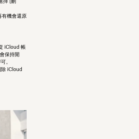
擇 [刪
再有機會還原
loud 帳
能會保持開
即可。
iCloud