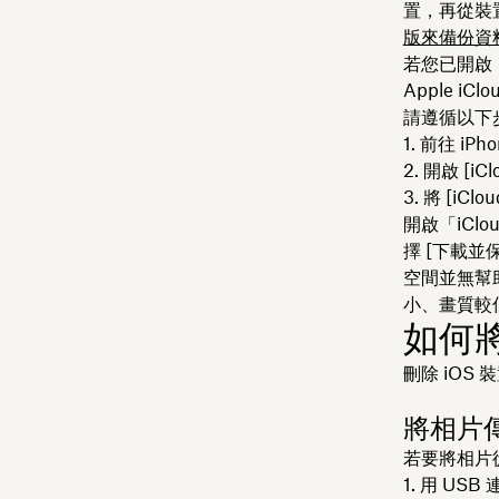
置，再從裝置
版來備份資
若您已開啟「
Apple iC
請遵循以下步
前往 iPho
開啟 [iC
將 [iClo
開啟「iC
擇 [下載並
空間並無幫助
小、畫質較
如何將
刪除 iO
將相片傳
若要將相片從 
用 USB