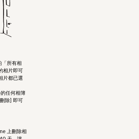
的「所有相
的相片即可
相片都已選
外的任何相簿
[刪除]
即可
e 上刪除相
0 天，讓