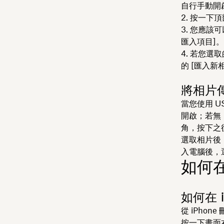
自行手動開
按一下頂
您應該可
匯入項目]
。
若您選取
的 [匯入新
將相片傳
當您使用 US
開啟；若無
角，按下之
選取相片後，
入電腦後，選
如何在
如何在 
從 iPh
按一下畫面